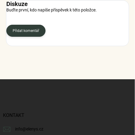
Diskuze
Buďte první, kdo napíše příspěvek k této položce.
Přidat komentář
Z
á
p
a
t
í
KONTAKT
info
@
elenys.cz