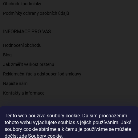
Obchodní podmínky
Podmínky ochrany osobních údajů
INFORMACE PRO VÁS
Hodnocení obchodu
Blog
Jak změřit velikost prstenu
Reklamační řád a odstoupení od smlouvy
Napište nám
Kontakty a informace
Tento web používá soubory cookie. Dalším procházením
Elenys.cz - šperky, kterým věříte už od roku 2016
tohoto webu vyjadřujete souhlas s jejich používáním. Jaké
soubory cookie sbíráme a k čemu je používáme se můžete
dočíst zde
Soubory cookie
.