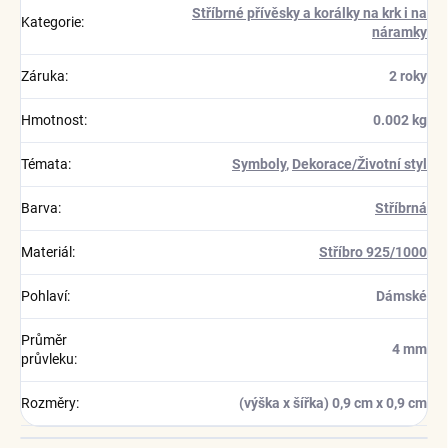
Stříbrné přívěsky a korálky na krk i na
Kategorie
:
náramky
Záruka
:
2 roky
Hmotnost
:
0.002 kg
Témata
:
Symboly
,
Dekorace/Životní styl
Barva
:
Stříbrná
Materiál
:
Stříbro 925/1000
Pohlaví
:
Dámské
Průměr
4 mm
průvleku
:
Rozměry
:
(výška x šířka) 0,9 cm x 0,9 cm