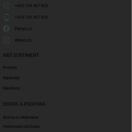
+420 739 367 833
+420 739 367 833
Elenys.cz
elenys.cz
NÁŠ SORTIMENT
Prsteny
Náramky
Náušnice
SERVIS A PODPORA
Storno a reklamace
Hodnocení obchodu