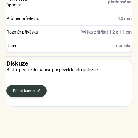
platinováno
úprava
:
Průměr průvleku
:
4,5 mm
Rozměr přívěsku
:
(výška x šířka) 1,2 x 1,1 cm
Určení
:
dámské
Diskuze
Buďte první, kdo napíše příspěvek k této položce.
Přidat komentář