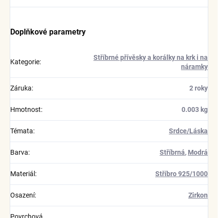
Doplňkové parametry
Stříbrné přívěsky a korálky na krk i na
Kategorie
:
náramky
Záruka
:
2 roky
Hmotnost
:
0.003 kg
Témata
:
Srdce/Láska
Barva
:
Stříbrná
,
Modrá
Materiál
:
Stříbro 925/1000
Osazení
:
Zirkon
Povrchová