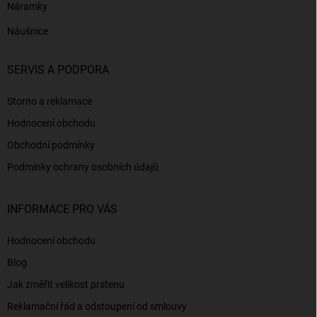
Náramky
Náušnice
SERVIS A PODPORA
Storno a reklamace
Hodnocení obchodu
Obchodní podmínky
Podmínky ochrany osobních údajů
INFORMACE PRO VÁS
Hodnocení obchodu
Blog
Jak změřit velikost prstenu
Reklamační řád a odstoupení od smlouvy