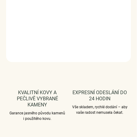
Rozměr přívěsku - (výška x šířka) 1,2 x 1,1 cm.
Průměr průvleku: 4,5 mm.
Vaši objednávku dodáme v DÁRKOVÉM BALENÍ - ZDARMA
!*
DETAILNÍ INFORMACE
ZEPTAT SE
HLÍDAT
KVALITNÍ KOVY A
EXPRESNÍ ODESLÁNÍ DO
PEČLIVĚ VYBRANÉ
24 HODIN
KAMENY
Vše skladem, rychlé dodání – aby
vaše radost nemusela čekat.
Garance jasného původu kamenů
i použitého kovu.