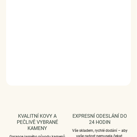
Stříbrný přívěsek v designu visací želvičky
Stříbro ryzost Ag 925/1000, zirkon
Povrchová úprava - platinováno.
Rozměr přívěsku - (výška x šířka) 2,7 x 1,2 cm.
Průměr průvleku: 4,5 mm.
Vaši objednávku dodáme v DÁRKOVÉM BALENÍ - ZDARMA
!*
DETAILNÍ INFORMACE
ZEPTAT SE
HLÍDAT
KVALITNÍ KOVY A
EXPRESNÍ ODESLÁNÍ DO
PEČLIVĚ VYBRANÉ
24 HODIN
KAMENY
Vše skladem, rychlé dodání – aby
vaše radost nemusela čekat.
Garance jasného původu kamenů