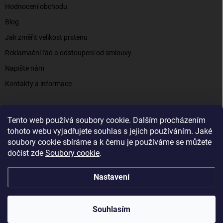
Hodnocení obchodu
Blog
Jak změřit velikost prstenu
Reklamační řád a odstoupení od smlouvy
Napište nám
Kontakty a informace
Tento web používá soubory cookie. Dalším procházením
Elenys.cz - šperky, kterým věříte už od roku 2016
tohoto webu vyjadřujete souhlas s jejich používáním. Jaké
soubory cookie sbíráme a k čemu je používáme se můžete
dočíst zde
Soubory cookie
.
Copyright 2026
Elenys.cz
. Všechna práva vyhrazena.
Nastavení
Vytvořil Shoptet
Souhlasím