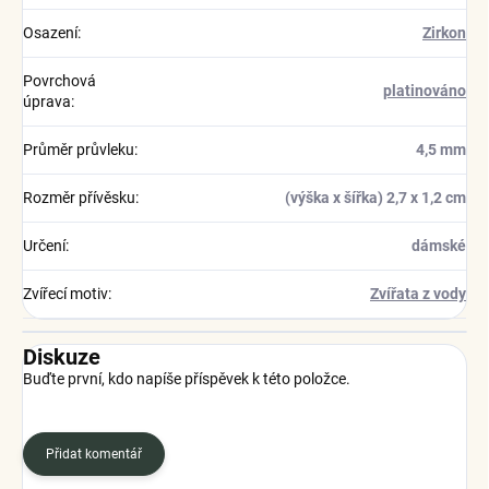
Osazení
:
Zirkon
Povrchová
platinováno
úprava
:
Průměr průvleku
:
4,5 mm
Rozměr přívěsku
:
(výška x šířka) 2,7 x 1,2 cm
Určení
:
dámské
Zvířecí motiv
:
Zvířata z vody
Diskuze
Buďte první, kdo napíše příspěvek k této položce.
Přidat komentář