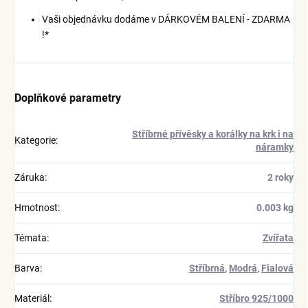
Vaši objednávku dodáme v DÁRKOVÉM BALENÍ - ZDARMA
!*
Doplňkové parametry
Stříbrné přívěsky a korálky na krk i na
Kategorie
:
náramky
Záruka
:
2 roky
Hmotnost
:
0.003 kg
Témata
:
Zvířata
Barva
:
Stříbrná
,
Modrá
,
Fialová
Materiál
:
Stříbro 925/1000