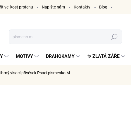
it velikost prstenu
Napište nám
Kontakty
Blog
Hledat
KY
MOTIVY
DRAHOKAMY
✨ ZLATÁ ZÁŘE
říbrný visací přívěsek Psací písmenko M
ČKA:
ELENYS
999 K
826 Kč be
Měrná
VYPRODÁ
cena: