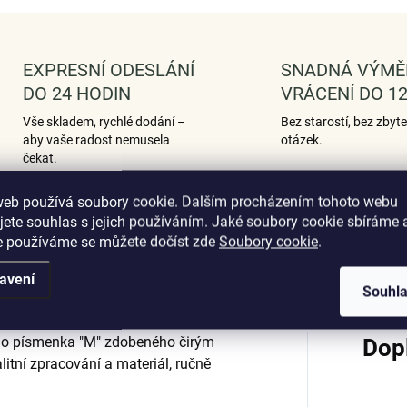
EXPRESNÍ ODESLÁNÍ
SNADNÁ VÝMĚ
DO 24 HODIN
VRÁCENÍ DO 12
Vše skladem, rychlé dodání –
Bez starostí, bez zbyt
aby vaše radost nemusela
otázek.
čekat.
web používá soubory cookie. Dalším procházením tohoto webu
jete souhlas s jejich používáním. Jaké soubory cookie sbíráme 
e používáme se můžete dočíst zde
Soubory cookie
.
Podobné (12)
Hodnocení (2)
avení
Souhl
cího písmenka "M" zdobeného čirým
Dop
litní zpracování a materiál, ručně