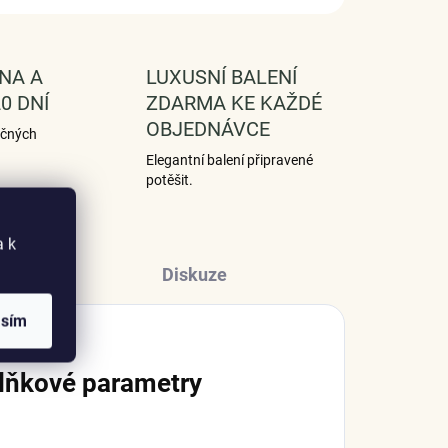
NA A
LUXUSNÍ BALENÍ
0 DNÍ
ZDARMA KE KAŽDÉ
OBJEDNÁVCE
ečných
Elegantní balení připravené
potěšit.
a k
Diskuze
asím
lňkové parametry