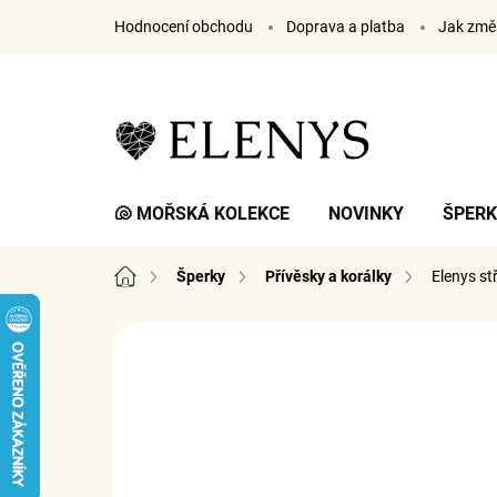
Přejít
Hodnocení obchodu
Doprava a platba
Jak změř
na
obsah
🐚 MOŘSKÁ KOLEKCE
NOVINKY
ŠPER
Domů
Šperky
Přívěsky a korálky
Elenys st
2 hodnocení
Podrobnosti hodnocení
ZNA