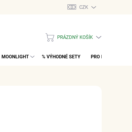
CZK
PRÁZDNÝ KOŠÍK
NÁKUPNÍ
KOŠÍK
MOONLIGHT
% VÝHODNÉ SETY
PRO MUŽE
K
č
z DPH
NO