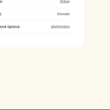
í
:
Zirkon
í
:
Dámské
ová úprava
:
platinováno