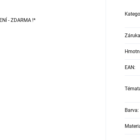
Katego
Í - ZDARMA !*
Záruk
Hmotn
EAN
:
Témat
Barva
:
Materi