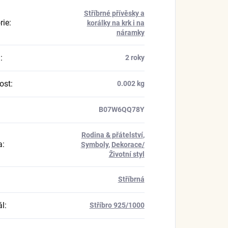
Stříbrné přívěsky a
rie
:
korálky na krk i na
náramky
a
:
2 roky
ost
:
0.002 kg
B07W6QQ78Y
Rodina & přátelství
,
a
:
Symboly
,
Dekorace/
Životní styl
Stříbrná
ál
:
Stříbro 925/1000