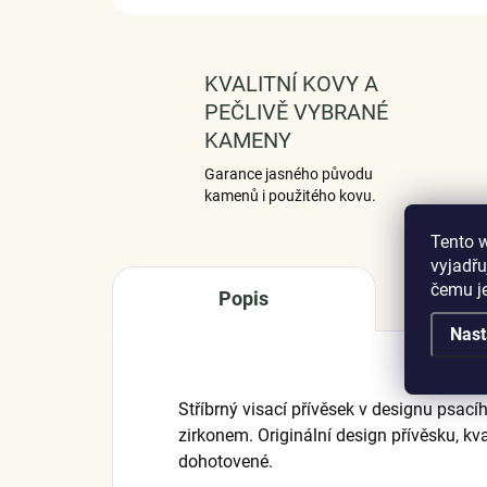
KVALITNÍ KOVY A
PEČLIVĚ VYBRANÉ
KAMENY
Garance jasného původu
kamenů i použitého kovu.
Tento 
vyjadřu
čemu j
Popis
Nast
Stříbrný visací přívěsek v designu psa
zirkonem. Originální design přívěsku, kva
dohotovené.