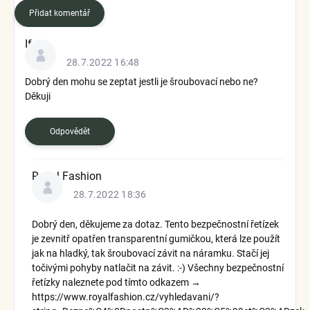
Přidat komentář
V
Ifu
ý
28.7.2022 16:48
p
i
Dobrý den mohu se zeptat jestli je šroubovací nebo ne?
s
Děkuji
d
i
Odpovědět
s
k
u
Royal Fashion
z
28.7.2022 18:36
í
Dobrý den, děkujeme za dotaz. Tento bezpečnostní řetízek
je zevnitř opatřen transparentní gumičkou, která lze použít
jak na hladký, tak šroubovací závit na náramku. Stačí jej
točivými pohyby natlačit na závit. :-) Všechny bezpečnostní
řetízky naleznete pod tímto odkazem →
https://www.royalfashion.cz/vyhledavani/?