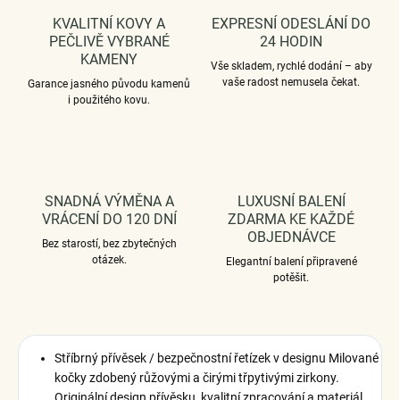
KVALITNÍ KOVY A
EXPRESNÍ ODESLÁNÍ DO
PEČLIVĚ VYBRANÉ
24 HODIN
KAMENY
Vše skladem, rychlé dodání – aby
vaše radost nemusela čekat.
Garance jasného původu kamenů
i použitého kovu.
SNADNÁ VÝMĚNA A
LUXUSNÍ BALENÍ
VRÁCENÍ DO 120 DNÍ
ZDARMA KE KAŽDÉ
OBJEDNÁVCE
Bez starostí, bez zbytečných
otázek.
Elegantní balení připravené
potěšit.
Stříbrný přívěsek / bezpečnostní řetízek v designu Milované
kočky zdobený růžovými a čirými třpytivými zirkony.
Originální design přívěsku, kvalitní zpracování a materiál,