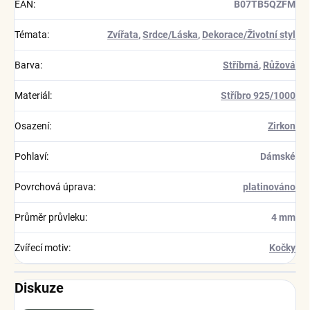
EAN
:
B07TB5QZFM
Témata
:
Zvířata
,
Srdce/Láska
,
Dekorace/Životní styl
Barva
:
Stříbrná
,
Růžová
Materiál
:
Stříbro 925/1000
Osazení
:
Zirkon
Pohlaví
:
Dámské
Povrchová úprava
:
platinováno
Průměr průvleku
:
4 mm
Zvířecí motiv
:
Kočky
Diskuze