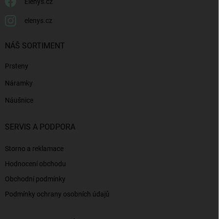
Elenys.cz
elenys.cz
NÁŠ SORTIMENT
Prsteny
Náramky
Náušnice
SERVIS A PODPORA
Storno a reklamace
Hodnocení obchodu
Obchodní podmínky
Podmínky ochrany osobních údajů