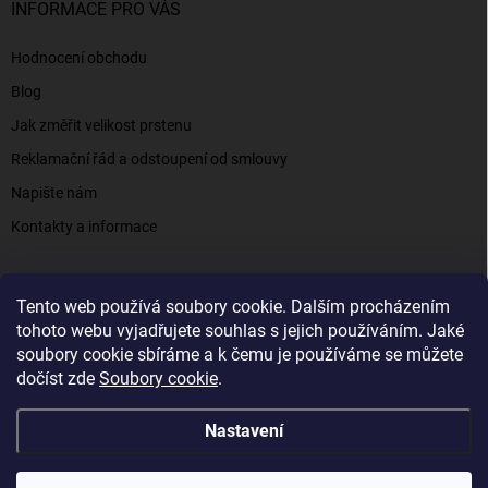
INFORMACE PRO VÁS
Hodnocení obchodu
Blog
Jak změřit velikost prstenu
Reklamační řád a odstoupení od smlouvy
Napište nám
Kontakty a informace
Tento web používá soubory cookie. Dalším procházením
Elenys.cz - šperky, kterým věříte už od roku 2016
tohoto webu vyjadřujete souhlas s jejich používáním. Jaké
soubory cookie sbíráme a k čemu je používáme se můžete
dočíst zde
Soubory cookie
.
Copyright 2026
Elenys.cz
. Všechna práva vyhrazena.
Nastavení
Vytvořil Shoptet