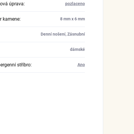
ová úprava
:
pozlaceno
r kamene
:
8 mm x 6 mm
Denní nošení, Zásnubní
dámské
ergenní stříbro
:
Ano