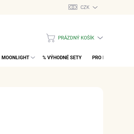
CZK
PRÁZDNÝ KOŠÍK
NÁKUPNÍ
KOŠÍK
MOONLIGHT
% VÝHODNÉ SETY
PRO MUŽE
K
 Kč
bez DPH
ARIANTU