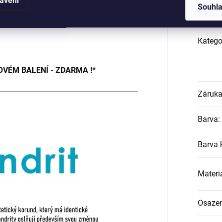
Souhl
měnící Alexandrit, zirkon
Katego
OVÉM BALENÍ - ZDARMA !*
Záruk
Barva
:
Barva
Materi
Osazen