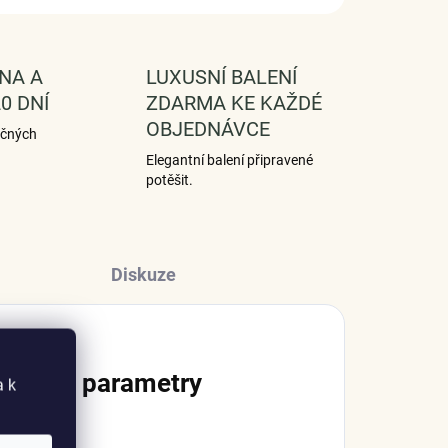
NA A
LUXUSNÍ BALENÍ
0 DNÍ
ZDARMA KE KAŽDÉ
OBJEDNÁVCE
ečných
Elegantní balení připravené
potěšit.
Diskuze
lňkové parametry
a k