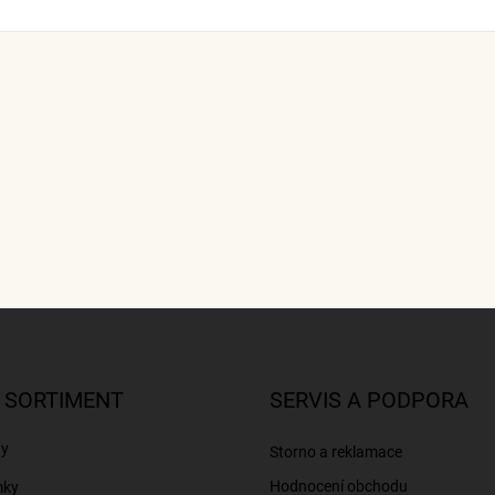
 SORTIMENT
SERVIS A PODPORA
ny
Storno a reklamace
Hodnocení obchodu
mky