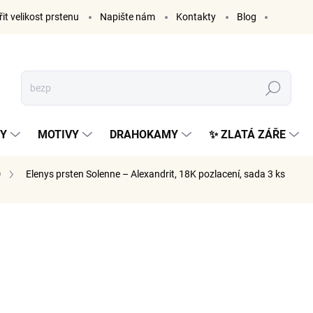
it velikost prstenu
Napište nám
Kontakty
Blog
Hledat
KY
MOTIVY
DRAHOKAMY
✨ ZLATÁ ZÁŘE
0
Elenys prsten Solenne – Alexandrit, 18K pozlacení, sada 3 ks
ČKA:
ELENYS
2 365
1 955 Kč 
Měrná
ZVOLTE V
cena: