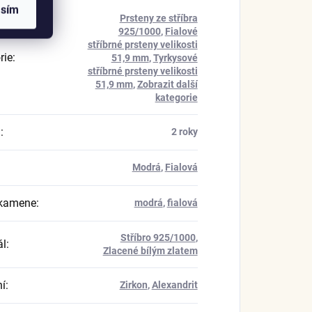
asím
Prsteny ze stříbra
925/1000
,
Fialové
stříbrné prsteny velikosti
rie
:
51,9 mm
,
Tyrkysové
stříbrné prsteny velikosti
51,9 mm
,
Zobrazit další
kategorie
a
:
2 roky
Modrá
,
Fialová
 kamene
:
modrá
,
fialová
Stříbro 925/1000
,
ál
:
Zlacené bílým zlatem
í
:
Zirkon
,
Alexandrit