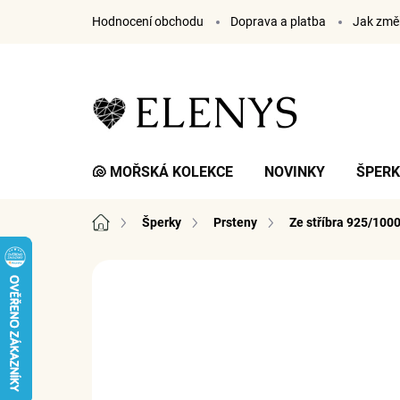
Přejít
Hodnocení obchodu
Doprava a platba
Jak změř
na
obsah
🐚 MOŘSKÁ KOLEKCE
NOVINKY
ŠPER
Domů
Šperky
Prsteny
Ze stříbra 925/100
2 hodnocení
Podrobnosti hodnocení
ZNA