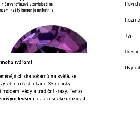
Povrch
Rozmě
Typ
:
Určení
:
 mnoha tvářemi
Hypoal
jceněnějších drahokamů na světě, se
m výrobním technikám. Syntetický
í moderní vědy a tradiční krásy. Tento
 zářivým leskem,
nabízí široké možnosti