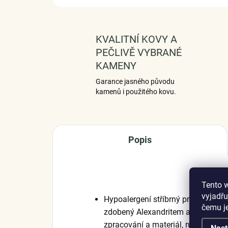
KVALITNÍ KOVY A
PEČLIVĚ VYBRANÉ
KAMENY
Garance jasného původu
kamenů i použitého kovu.
Popis
Tento 
vyjadřu
Hypoalergení stříbrný prsten pozl
čemu j
zdobený Alexandritem a zirkony. Ori
zpracování a materiál, ručně doho
Nast