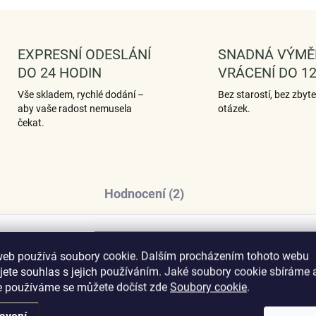
EXPRESNÍ ODESLÁNÍ
SNADNÁ VÝMĚ
DO 24 HODIN
VRÁCENÍ DO 12
Vše skladem, rychlé dodání –
Bez starostí, bez zbyt
aby vaše radost nemusela
otázek.
čekat.
Hodnocení (2)
web používá soubory cookie. Dalším procházením tohoto webu
Dop
jete souhlas s jejich používáním. Jaké soubory cookie sbíráme 
acený 18 karátovým bílým zlatem
e používáme se můžete dočíst zde
Soubory cookie
.
ginální design prstenu, kvalitní
tovené.
avení