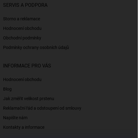
SERVIS A PODPORA
Storno a reklamace
Hodnocení obchodu
Obchodní podmínky
Podmínky ochrany osobních údajů
INFORMACE PRO VÁS
Hodnocení obchodu
Blog
Jak změřit velikost prstenu
Reklamační řád a odstoupení od smlouvy
Napište nám
Kontakty a informace