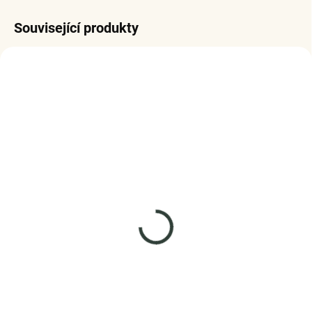
Související produkty
SKLADEM
(2 KS)
SKLADEM
(3 KS)
Elenys stříbrný
ELENYS Forever Love
nastavitelný náramek
Mořská ploutev
náramek ze sterlingového
stříbra 925
1 769 Kč
2 199 Kč
DO KOŠÍKU