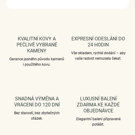
ZEPTAT SE
HLÍDAT
KVALITNÍ KOVY A
EXPRESNÍ ODESLÁNÍ DO
PEČLIVĚ VYBRANÉ
24 HODIN
KAMENY
Vše skladem, rychlé dodání – aby
vaše radost nemusela čekat.
Garance jasného původu kamenů
i použitého kovu.
SNADNÁ VÝMĚNA A
LUXUSNÍ BALENÍ
VRÁCENÍ DO 120 DNÍ
ZDARMA KE KAŽDÉ
OBJEDNÁVCE
Bez starostí, bez zbytečných
otázek.
Elegantní balení připravené
potěšit.