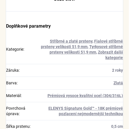
Doplňkové parametry
Stříbrné a zlaté prsteny
,
Fialové stříbrné
prsteny velikosti 51,9 mm
,
Tyrkysové stříbrné
Kategorie
:
prsteny velikosti 51,9 mm
,
Zobrazit další
kategorie
Záruka
:
2 roky
Barva
:
Zlatá
Materiál
:
Prémiová vysoce kvalitní ocel (304/316L)
Povrchová
ELENYS Signature Gold™ - 18K prémiové
úprava
:
pozlacení nejmodernější technikou
Šířka prstenu
:
0,5 cm