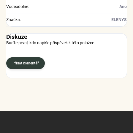
Voděodolné
:
Ano
Značka
:
ELENYS
Diskuze
Buďte první, kdo napíše příspěvek k této položce.
Přidat komentář
Z
á
p