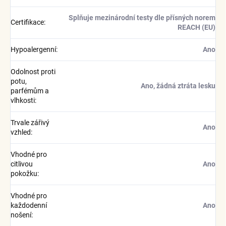
Splňuje mezinárodní testy dle přísných norem
Certifikace
:
REACH (EU)
Hypoalergenní
:
Ano
Odolnost proti
potu,
Ano, žádná ztráta lesku
parfémům a
vlhkosti
:
Trvale zářivý
Ano
vzhled
:
Vhodné pro
citlivou
Ano
pokožku
:
Vhodné pro
každodenní
Ano
nošení
: