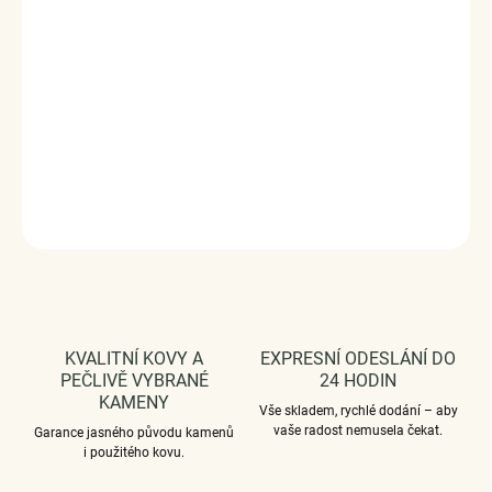
Slaďte náušnice s ostatními šperky značky Royal Fashion a
vytvořte tak neodolatelný set.
Stříbro 925/1000, zirkony.
DODÁVÁME BALENÉ V DÁRKOVÉM BALENÍ - ZDARMA !*
DETAILNÍ INFORMACE
ZEPTAT SE
HLÍDAT
KVALITNÍ KOVY A
EXPRESNÍ ODESLÁNÍ DO
PEČLIVĚ VYBRANÉ
24 HODIN
KAMENY
Vše skladem, rychlé dodání – aby
vaše radost nemusela čekat.
Garance jasného původu kamenů
i použitého kovu.