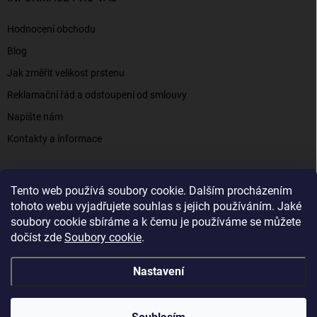
Hodnocení obchodu
Blog
Jak změřit velikost prstenu
Reklamační řád a odstoupení od smlouvy
Napište nám
Kontakty a informace
Tento web používá soubory cookie. Dalším procházením
Elenys.cz - šperky, kterým věříte už od roku 2016
tohoto webu vyjadřujete souhlas s jejich používáním. Jaké
soubory cookie sbíráme a k čemu je používáme se můžete
dočíst zde
Soubory cookie
.
Copyright 2026
Elenys.cz
. Všechna práva vyhrazena.
Nastavení
Vytvořil Shoptet