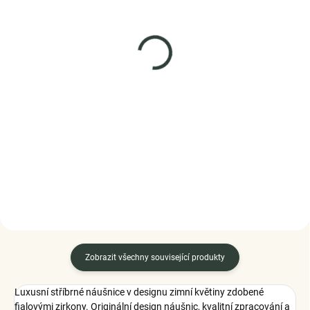
SKLADEM
SKLADEM
(1 KS)
(5 KS)
Elenys stříbrný
Elenys stříbrný
náhrdelník Pro andílka
náhrdelník Strom života
995 Kč
999 Kč
DO KOŠÍKU
DO KOŠÍKU
Zobrazit všechny související produkty
Luxusní stříbrné náušnice v designu zimní květiny zdobené
fialovými zirkony. Originální design náušnic, kvalitní zpracování a