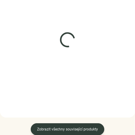
SKLADEM
SKLADEM
(1 KS)
(3 PÁR)
Elenys stříbrné náušnice
ELENYS Wave
peckové Elegantní srdce
pozlacené náušnice 18K
žluté zlato
995 Kč
1 299 Kč
DO KOŠÍKU
DO KOŠÍKU
Zobrazit všechny související produkty