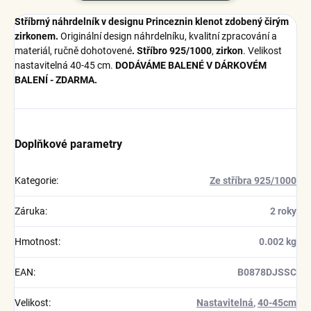
Stříbrný náhrdelník v designu Princeznin klenot zdobený čirým
zirkonem.
Originální design náhrdelníku, kvalitní zpracování a
materiál, ručně dohotovené
.
Stříbro 925/1000
,
zirkon
. Velikost
nastavitelná 40-45 cm.
DODÁVÁME BALENÉ V DÁRKOVÉM
BALENÍ - ZDARMA.
Doplňkové parametry
Kategorie
:
Ze stříbra 925/1000
Záruka
:
2 roky
Hmotnost
:
0.002 kg
EAN
:
B0878DJSSC
Velikost
:
Nastavitelná
,
40-45cm