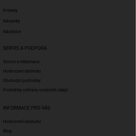
Prsteny
Náramky
Náušnice
SERVIS A PODPORA
Storno a reklamace
Hodnocení obchodu
Obchodní podmínky
Podmínky ochrany osobních údajů
INFORMACE PRO VÁS
Hodnocení obchodu
Blog