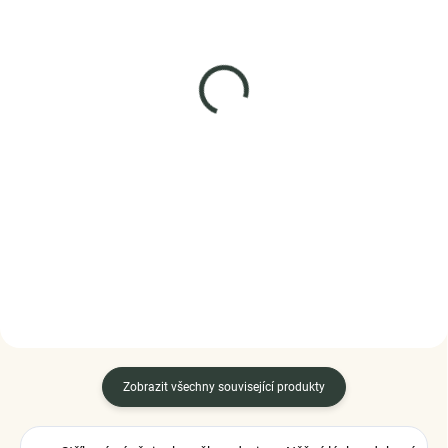
SKLADEM
SKLADEM
(3 KS)
(3 KS)
Elenys stříbrný
Elenys stříbrný
náhrdelník Symbol
nastavitelný náhrdelník
ochrany
Opálové srdce
1 099 Kč
1 369 Kč
DO KOŠÍKU
DO KOŠÍKU
Zobrazit všechny související produkty