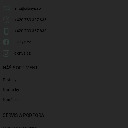
info
@
elenys.cz
+420 739 367 833
+420 739 367 833
Elenys.cz
elenys.cz
NÁŠ SORTIMENT
Prsteny
Náramky
Náušnice
SERVIS A PODPORA