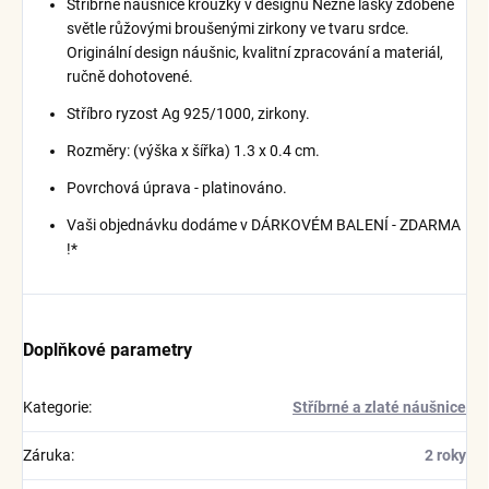
Stříbrné náušnice kroužky v designu Něžné lásky zdobené
světle růžovými broušenými zirkony ve tvaru srdce.
Originální design náušnic, kvalitní zpracování a materiál,
ručně dohotovené.
Stříbro ryzost Ag 925/1000, zirkony.
Rozměry: (výška x šířka) 1.3 x 0.4 cm.
Povrchová úprava - platinováno.
Vaši objednávku dodáme v DÁRKOVÉM BALENÍ - ZDARMA
!*
Doplňkové parametry
Kategorie
:
Stříbrné a zlaté náušnice
Záruka
:
2 roky