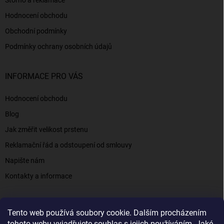
Storno a reklamace
Hodnocení obchodu
Obchodní podmínky
Podmínky ochrany osobních údajů
INFORMACE PRO VÁS
Hodnocení obchodu
Blog
Jak změřit velikost prstenu
Reklamační řád a odstoupení od smlouvy
Napište nám
Kontakty a informace
Tento web používá soubory cookie. Dalším procházením
Elenys.cz - šperky, kterým věříte už od roku 2016
tohoto webu vyjadřujete souhlas s jejich používáním. Jaké