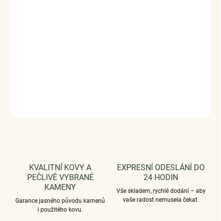
ručně dohotovené.
Stříbro ryzost Ag 925/1000, zirkony.
Rozměry: (výška x šířka) 1.3 x 0.4 cm.
Povrchová úprava - platinováno.
Vaši objednávku dodáme v DÁRKOVÉM BALENÍ - ZDARMA
!*
DETAILNÍ INFORMACE
ZEPTAT SE
HLÍDAT
KVALITNÍ KOVY A
EXPRESNÍ ODESLÁNÍ DO
PEČLIVĚ VYBRANÉ
24 HODIN
KAMENY
Vše skladem, rychlé dodání – aby
vaše radost nemusela čekat.
Garance jasného původu kamenů
i použitého kovu.