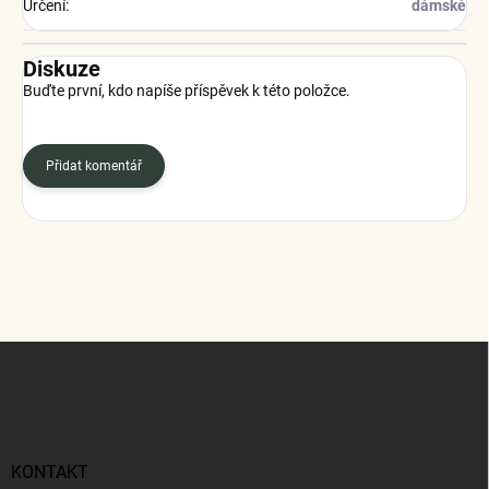
Určení
:
dámské
Diskuze
Buďte první, kdo napíše příspěvek k této položce.
Přidat komentář
Z
á
p
a
t
í
KONTAKT