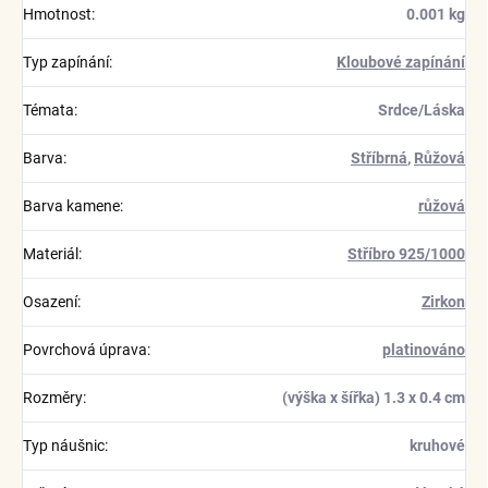
Hmotnost
:
0.001 kg
Typ zapínání
:
Kloubové zapínání
Témata
:
Srdce/Láska
Barva
:
Stříbrná
,
Růžová
Barva kamene
:
růžová
Materiál
:
Stříbro 925/1000
Osazení
:
Zirkon
Povrchová úprava
:
platinováno
Rozměry
:
(výška x šířka) 1.3 x 0.4 cm
Typ náušnic
:
kruhové