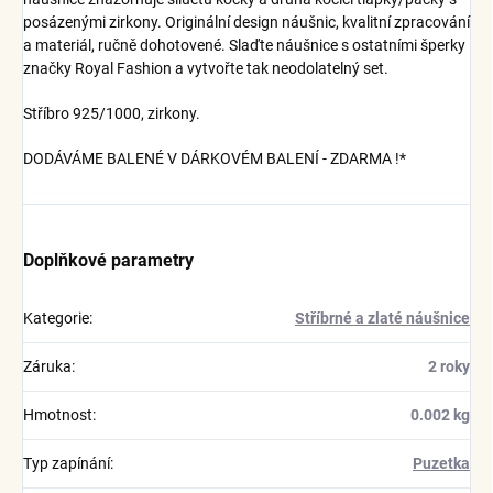
posázenými zirkony. Originální design náušnic, kvalitní zpracování
a materiál, ručně dohotovené. Slaďte náušnice s ostatními šperky
značky Royal Fashion a vytvořte tak neodolatelný set.
Stříbro 925/1000, zirkony.
DODÁVÁME BALENÉ V DÁRKOVÉM BALENÍ - ZDARMA !*
Doplňkové parametry
Kategorie
:
Stříbrné a zlaté náušnice
Záruka
:
2 roky
Hmotnost
:
0.002 kg
Typ zapínání
:
Puzetka