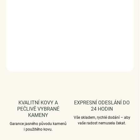
kvalitní zpracování a materiál, ručně dohotovené. Slaďte
náušnice s ostatními šperky značky Royal Fashion a vytvořte tak
neodolatelný set.
Stříbro 925/1000, zirkony.
DODÁVÁME BALENÉ V DÁRKOVÉM BALENÍ - ZDARMA !*
DETAILNÍ INFORMACE
ZEPTAT SE
HLÍDAT
KVALITNÍ KOVY A
EXPRESNÍ ODESLÁNÍ DO
PEČLIVĚ VYBRANÉ
24 HODIN
KAMENY
Vše skladem, rychlé dodání – aby
vaše radost nemusela čekat.
Garance jasného původu kamenů
i použitého kovu.