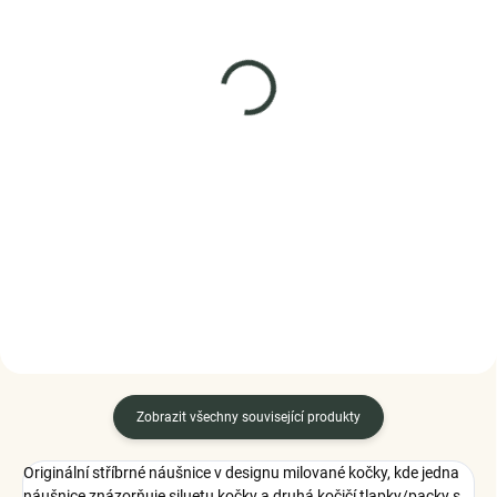
SKLADEM
SKLADEM
(2 KS)
(5 KS)
Elenys stříbrný
ELENYS Nekonečná
náhrdelník Nekonečno
láska
Family forever
náhrdelník · sterlingové
stříbro 925
999 Kč
1 169 Kč
DO KOŠÍKU
DO KOŠÍKU
Zobrazit všechny související produkty
Originální stříbrné náušnice v designu milované kočky, kde jedna
náušnice znázorňuje siluetu kočky a druhá kočičí tlapky/packy s