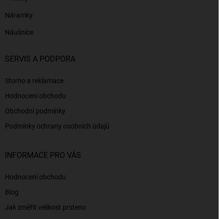
Náramky
Náušnice
SERVIS A PODPORA
Storno a reklamace
Hodnocení obchodu
Obchodní podmínky
Podmínky ochrany osobních údajů
INFORMACE PRO VÁS
Hodnocení obchodu
Blog
Jak změřit velikost prstenu