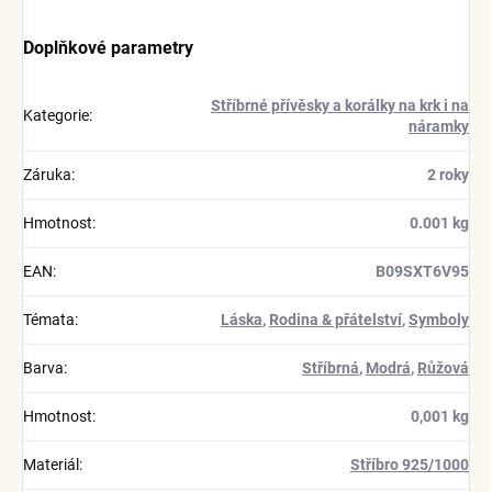
Doplňkové parametry
Stříbrné přívěsky a korálky na krk i na
Kategorie
:
náramky
Záruka
:
2 roky
Hmotnost
:
0.001 kg
EAN
:
B09SXT6V95
Témata
:
Láska
,
Rodina & přátelství
,
Symboly
Barva
:
Stříbrná
,
Modrá
,
Růžová
Hmotnost
:
0,001 kg
Materiál
:
Stříbro 925/1000