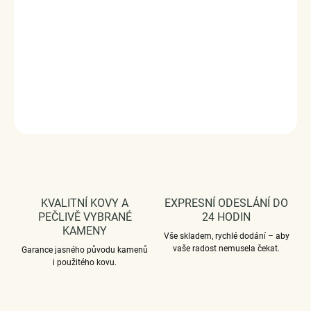
zdoben ručně vyřezávanými mini srdíčky a anglickým
nápisem "daughter" v překladu "dcera".
S
tříbro ryzost Ag
925/1000
, glazura. Povrchová úprava -
platinováno
.
Vaši
objednávku dodáme v DÁRKOVÉM BALENÍ - ZDARMA.
DETAILNÍ INFORMACE
ZEPTAT SE
HLÍDAT
KVALITNÍ KOVY A
EXPRESNÍ ODESLÁNÍ DO
PEČLIVĚ VYBRANÉ
24 HODIN
KAMENY
Vše skladem, rychlé dodání – aby
vaše radost nemusela čekat.
Garance jasného původu kamenů
i použitého kovu.