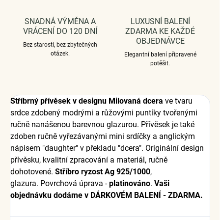
SNADNÁ VÝMĚNA A
LUXUSNÍ BALENÍ
VRÁCENÍ DO 120 DNÍ
ZDARMA KE KAŽDÉ
OBJEDNÁVCE
Bez starostí, bez zbytečných
otázek.
Elegantní balení připravené
potěšit.
Stříbrný přívěsek v designu Milovaná dcera
ve tvaru
srdce zdobený modrými a růžovými puntíky tvořenými
ručně nanášenou barevnou glazurou. Přívěsek je také
zdoben ručně vyřezávanými mini srdíčky a anglickým
nápisem "daughter" v překladu "dcera". Originální design
přívěsku, kvalitní zpracování a materiál, ručně
dohotovené.
Stříbro ryzost Ag 925/1000
,
glazura. Povrchová úprava -
platinováno
.
Vaši
objednávku dodáme v DÁRKOVÉM BALENÍ - ZDARMA.