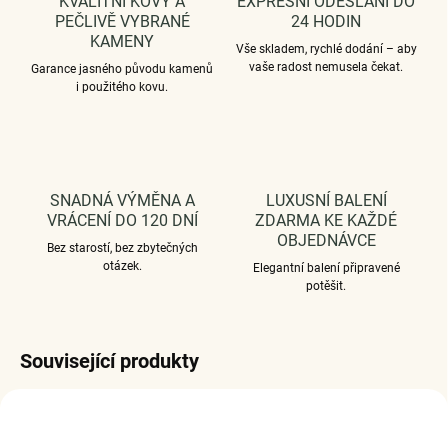
KVALITNÍ KOVY A
EXPRESNÍ ODESLÁNÍ DO
PEČLIVĚ VYBRANÉ
24 HODIN
KAMENY
Vše skladem, rychlé dodání – aby
vaše radost nemusela čekat.
Garance jasného původu kamenů
i použitého kovu.
SNADNÁ VÝMĚNA A
LUXUSNÍ BALENÍ
VRÁCENÍ DO 120 DNÍ
ZDARMA KE KAŽDÉ
OBJEDNÁVCE
Bez starostí, bez zbytečných
otázek.
Elegantní balení připravené
potěšit.
Související produkty