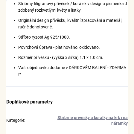
Stříbrný filigránový přívěsek / korálek v designu písmenka J
zdobený rozkvetlými květy a lístky.
Originální design přívěsku, kvalitní zpracování a materiál,
ručně dohotovené.
Stříbro ryzost Ag 925/1000.
Povrchová úprava - platinováno, oxidováno.
Rozměr přívěsku - (výška x šířka) 1.1 x 1.0 cm.
Vaši objednávku dodáme v DÁRKOVÉM BALENÍ - ZDARMA
!*
Doplňkové parametry
Stříbrné přívěsky a korálky na krk i na
Kategorie
:
náramky