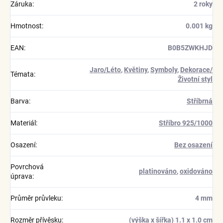
Záruka
:
2 roky
Hmotnost
:
0.001 kg
EAN
:
B0B5ZWKHJD
Jaro/Léto
,
Květiny
,
Symboly
,
Dekorace/
Témata
:
Životní styl
Barva
:
Stříbrná
Materiál
:
Stříbro 925/1000
Osazení
:
Bez osazení
Povrchová
platinováno
,
oxidováno
úprava
:
Průměr průvleku
:
4 mm
Rozměr přívěsku
:
(výška x šířka) 1.1 x 1.0 cm