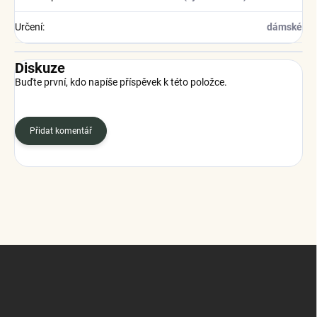
Určení
:
dámské
Diskuze
Buďte první, kdo napíše příspěvek k této položce.
Přidat komentář
Z
á
p
a
t