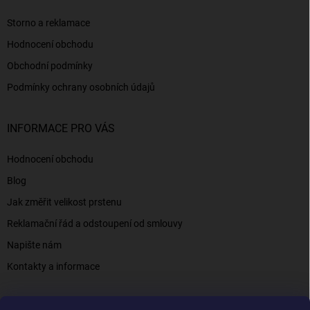
Storno a reklamace
Hodnocení obchodu
Obchodní podmínky
Podmínky ochrany osobních údajů
INFORMACE PRO VÁS
Hodnocení obchodu
Blog
Jak změřit velikost prstenu
Reklamační řád a odstoupení od smlouvy
Napište nám
Kontakty a informace