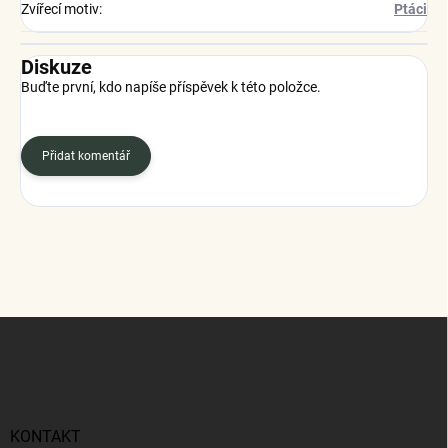
Zvířecí motiv
:
Ptáci
Diskuze
Buďte první, kdo napíše příspěvek k této položce.
Přidat komentář
Z
á
p
a
t
í
KONTAKT