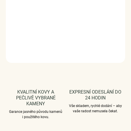
zpracování a materiál, ručně dohotovené.
Stříbro ryzost
Ag 925/1000, glazura, zirkony.
Povrchová úprava -
platinováno.
Rozměr přívěsku - (výška x šířka) 2.7 x 1.0
cm.
Průměr průvleku: 4 mm.
Vaši objednávku dodáme v
DÁRKOVÉM BALENÍ - ZDARMA.
DETAILNÍ INFORMACE
ZEPTAT SE
HLÍDAT
KVALITNÍ KOVY A
EXPRESNÍ ODESLÁNÍ DO
PEČLIVĚ VYBRANÉ
24 HODIN
KAMENY
Vše skladem, rychlé dodání – aby
vaše radost nemusela čekat.
Garance jasného původu kamenů
i použitého kovu.