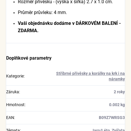
Rozměr přívěsku - (výška x šířka) 2.7 x 1.0 cm.
Průměr průvleku: 4 mm.
Vaši objednávku dodáme v DÁRKOVÉM BALENÍ -
ZDARMA.
Doplňkové parametry
Stříbrné přívěsky a korálky na krk i na
Kategorie
:
náramky
Záruka
:
2 roky
Hmotnost
:
0.002 kg
EAN
:
B09Z7WRSG3
Témata
:
Jaro/Léto
,
Zvířata