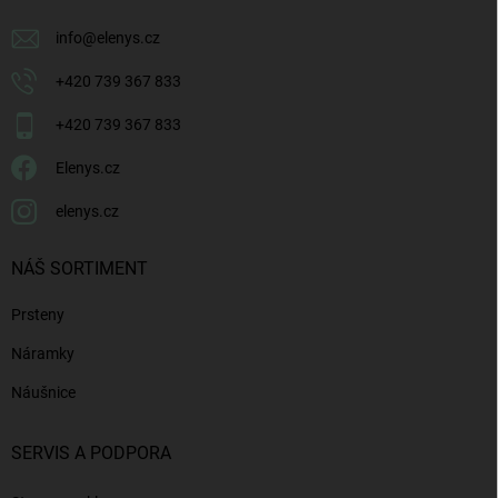
info
@
elenys.cz
+420 739 367 833
+420 739 367 833
Elenys.cz
elenys.cz
NÁŠ SORTIMENT
Prsteny
Náramky
Náušnice
SERVIS A PODPORA