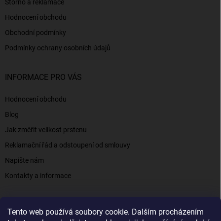
Storno a reklamace
Hodnocení obchodu
Obchodní podmínky
Podmínky ochrany osobních údajů
INFORMACE PRO VÁS
Hodnocení obchodu
Blog
Jak změřit velikost prstenu
Reklamační řád a odstoupení od smlouvy
Napište nám
Kontakty a informace
Tento web používá soubory cookie. Dalším procházením
Elenys.cz - šperky, kterým věříte už od roku 2016