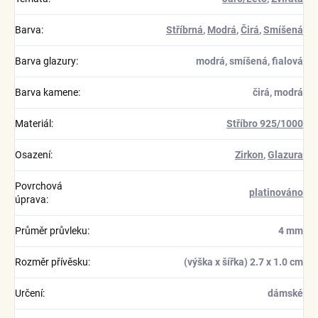
Barva
:
Stříbrná
,
Modrá
,
Čirá
,
Smíšená
Barva glazury
:
modrá, smíšená, fialová
Barva kamene
:
čirá, modrá
Materiál
:
Stříbro 925/1000
Osazení
:
Zirkon
,
Glazura
Povrchová
platinováno
úprava
:
Průměr průvleku
:
4 mm
Rozměr přívěsku
:
(výška x šířka) 2.7 x 1.0 cm
Určení
:
dámské