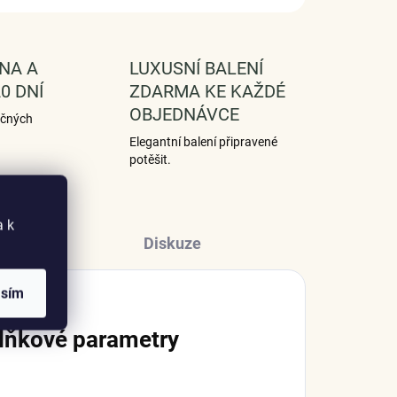
NA A
LUXUSNÍ BALENÍ
0 DNÍ
ZDARMA KE KAŽDÉ
OBJEDNÁVCE
ečných
Elegantní balení připravené
potěšit.
a k
Diskuze
asím
lňkové parametry