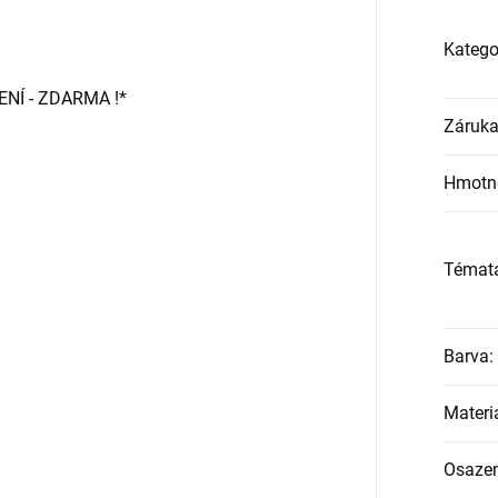
Katego
Í - ZDARMA !*
Záruk
Hmotn
Témat
Barva
:
Materi
Osazen