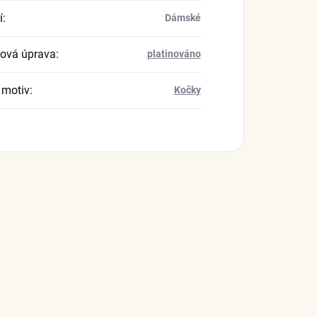
í
:
Dámské
ová úprava
:
platinováno
 motiv
:
Kočky