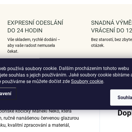
EXPRESNÍ ODESLÁNÍ
SNADNÁ VÝMĚ
DO 24 HODIN
VRÁCENÍ DO 12
Vše skladem, rychlé dodání –
Bez starostí, bez zbyt
aby vaše radost nemusela
otázek.
čekat.
web používá soubory cookie. Dalším procházením tohoto webu
jete souhlas s jejich používáním. Jaké soubory cookie sbíráme 
Podobné (12)
Hodnocení (2)
e používáme se můžete dočíst zde
Soubory cookie
.
avení
Souhl
aponské kočičky Maneki Neko, která
Dop
em, ručně nanášenou červenou glazurou
sku, kvalitní zpracování a materiál,