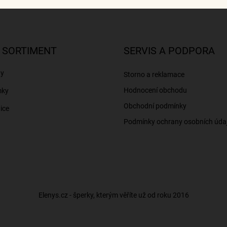
 SORTIMENT
SERVIS A PODPORA
ny
Storno a reklamace
Hodnocení obchodu
mky
Obchodní podmínky
ice
Podmínky ochrany osobních úda
Elenys.cz - šperky, kterým věříte už od roku 2016