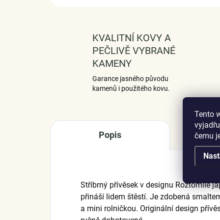
KVALITNÍ KOVY A
PEČLIVĚ VYBRANÉ
KAMENY
Garance jasného původu
kamenů i použitého kovu.
Tento 
vyjadřu
Popis
čemu j
Nast
Stříbrný přívěsek v designu Roztomilé j
přináší lidem štěstí. Je zdobená smalt
a mini rolničkou. Originální design přívě