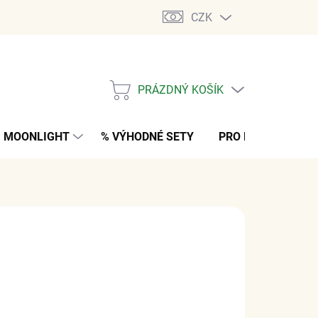
CZK
PRÁZDNÝ KOŠÍK
NÁKUPNÍ
KOŠÍK
MOONLIGHT
% VÝHODNÉ SETY
PRO MUŽE
K
č
z DPH
M
(2 KS)