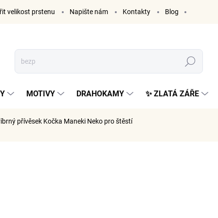
it velikost prstenu
Napište nám
Kontakty
Blog
Hledat
KY
MOTIVY
DRAHOKAMY
✨ ZLATÁ ZÁŘE
říbrný přívěsek Kočka Maneki Neko pro štěstí
ČKA:
ELENYS
999 K
826 Kč be
Měrná
SKLADE
cena: