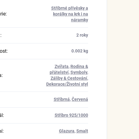
Stříbrné přívěsky a
rie
:
korálky na krk i na
náramky
a
:
2 roky
ost
:
0.002 kg
Zvířata
,
Rodina &
přátelství
,
Symboly
,
a
:
Záliby & Cestování
,
Dekorace/Životní styl
Stříbrná
,
Červená
ál
:
Stříbro 925/1000
í
:
Glazura
,
Smalt