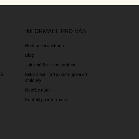
INFORMACE PRO VÁS
Hodnocení obchodu
Blog
Jak změřit velikost prstenu
jů
Reklamační řád a odstoupení od
smlouvy
Napište nám
Kontakty a informace