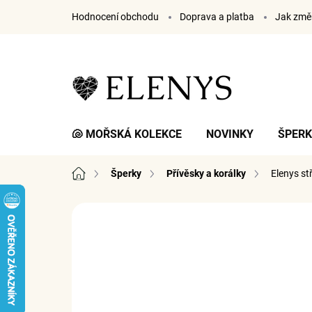
Přejít
Hodnocení obchodu
Doprava a platba
Jak změř
na
obsah
🐚 MOŘSKÁ KOLEKCE
NOVINKY
ŠPER
Domů
Šperky
Přívěsky a korálky
Elenys st
2 hodnocení
Podrobnosti hodnocení
ZNA