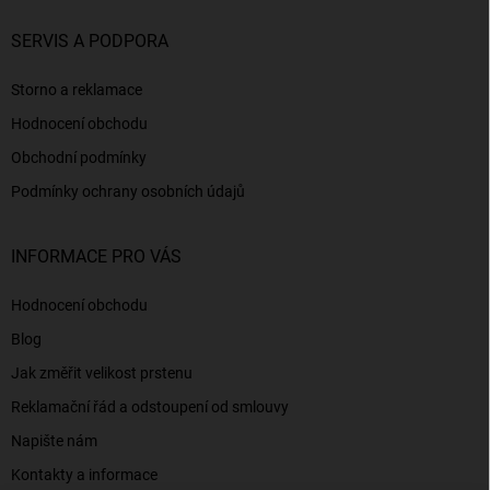
SERVIS A PODPORA
Storno a reklamace
Hodnocení obchodu
Obchodní podmínky
Podmínky ochrany osobních údajů
INFORMACE PRO VÁS
Hodnocení obchodu
Blog
Jak změřit velikost prstenu
Reklamační řád a odstoupení od smlouvy
Napište nám
Kontakty a informace