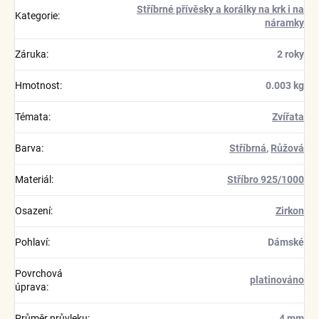
Stříbrné přívěsky a korálky na krk i na
Kategorie
:
náramky
Záruka
:
2 roky
Hmotnost
:
0.003 kg
Témata
:
Zvířata
Barva
:
Stříbrná
,
Růžová
Materiál
:
Stříbro 925/1000
Osazení
:
Zirkon
Pohlaví
:
Dámské
Povrchová
platinováno
úprava
:
Průměr průvleku
:
4 mm