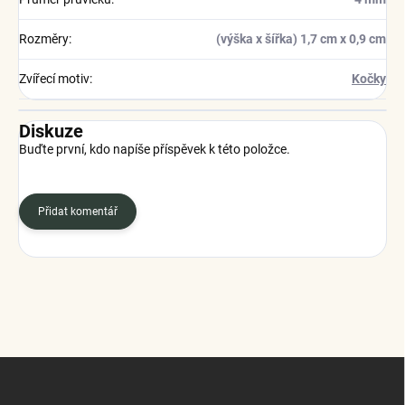
Rozměry
:
(výška x šířka) 1,7 cm x 0,9 cm
Zvířecí motiv
:
Kočky
Diskuze
Buďte první, kdo napíše příspěvek k této položce.
Přidat komentář
Z
á