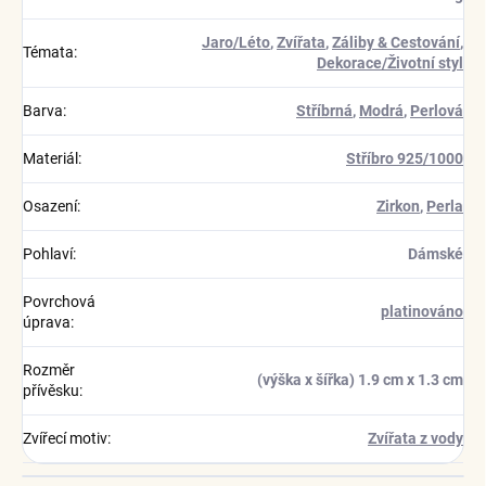
Jaro/Léto
,
Zvířata
,
Záliby & Cestování
,
Témata
:
Dekorace/Životní styl
Barva
:
Stříbrná
,
Modrá
,
Perlová
Materiál
:
Stříbro 925/1000
Osazení
:
Zirkon
,
Perla
Pohlaví
:
Dámské
Povrchová
platinováno
úprava
:
Rozměr
(výška x šířka) 1.9 cm x 1.3 cm
přívěsku
:
Zvířecí motiv
:
Zvířata z vody