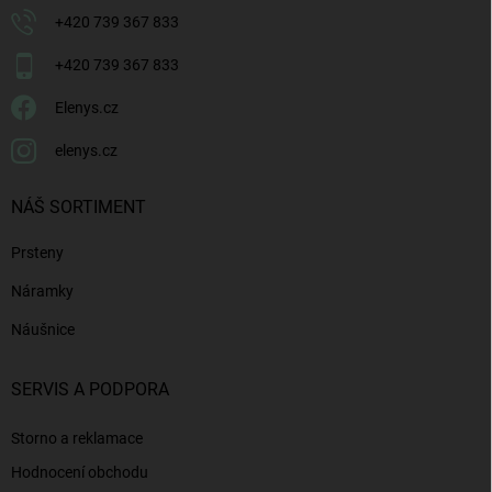
+420 739 367 833
+420 739 367 833
Elenys.cz
elenys.cz
NÁŠ SORTIMENT
Prsteny
Náramky
Náušnice
SERVIS A PODPORA
Storno a reklamace
Hodnocení obchodu