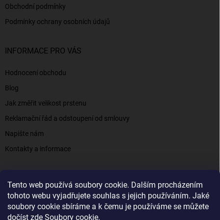
Obchodní podmínky
Podmínky ochrany osobních údajů
INFORMACE PRO VÁS
Hodnocení obchodu
Blog
Jak změřit velikost prstenu
Reklamační řád a odstoupení od smlouvy
Napište nám
Kontakty a informace
Tento web používá soubory cookie. Dalším procházením
Elenys.cz - šperky, kterým věříte už od roku 2016
tohoto webu vyjadřujete souhlas s jejich používáním. Jaké
soubory cookie sbíráme a k čemu je používáme se můžete
dočíst zde
Soubory cookie
.