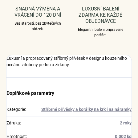
SNADNÁ VÝMĚNA A
LUXUSNÍ BALENÍ
VRÁCENÍ DO 120 DNÍ
ZDARMA KE KAŽDÉ
OBJEDNÁVCE
Bez starostí, bez zbytečných
otázek.
Elegantní balení připravené
potěšit.
Luxusní a propracovaný stříbrný přívěsek v designu kouzelného
oceánu zdobený perlou a zirkony.
Doplňkové parametry
Kategorie
:
Stříbrné přívěsky a korálky na krk i na náramky
Záruka
:
2 roky
Hmotnost
:
0.002 kg