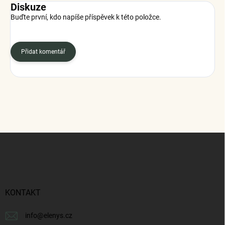
Diskuze
Buďte první, kdo napíše příspěvek k této položce.
Přidat komentář
Z
á
p
a
t
í
KONTAKT
info
@
elenys.cz