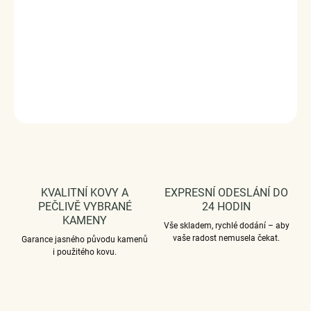
Měrná
VYPRODÁNO
cena:
Luxusní a propracovaný stříbrný přívěsek v designu kouzelného
oceánu zdobený perlou a zirkony.
DETAILNÍ INFORMACE
ZEPTAT SE
HLÍDAT
KVALITNÍ KOVY A
EXPRESNÍ ODESLÁNÍ DO
PEČLIVĚ VYBRANÉ
24 HODIN
KAMENY
Vše skladem, rychlé dodání – aby
vaše radost nemusela čekat.
Garance jasného původu kamenů
i použitého kovu.