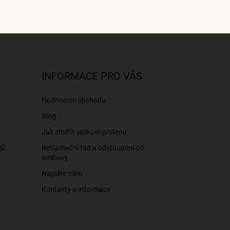
INFORMACE PRO VÁS
Hodnocení obchodu
Blog
Jak změřit velikost prstenu
jů
Reklamační řád a odstoupení od
smlouvy
Napište nám
Kontakty a informace