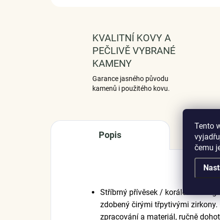
KVALITNÍ KOVY A
PEČLIVĚ VYBRANÉ
KAMENY
Garance jasného původu
kamenů i použitého kovu.
Tento 
Popis
vyjadřu
čemu j
Nast
Stříbrný přívěsek / korálek v des
zdobený čirými třpytivými zirkony. 
zpracování a materiál, ručně doho