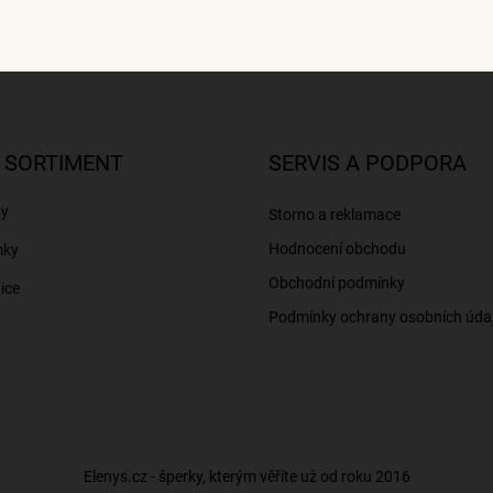
 SORTIMENT
SERVIS A PODPORA
ny
Storno a reklamace
Hodnocení obchodu
mky
Obchodní podmínky
ice
Podmínky ochrany osobních úda
Elenys.cz - šperky, kterým věříte už od roku 2016