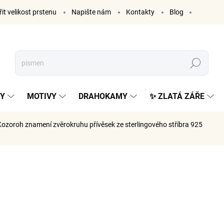
it velikost prstenu
Napište nám
Kontakty
Blog
Hledat
KY
MOTIVY
DRAHOKAMY
✨ ZLATÁ ZÁŘE
ozoroh znamení zvěrokruhu
přívěsek ze sterlingového stříbra 925
ČKA:
ELENYS
999 K
826 Kč be
Měrná
SKLADE
cena: