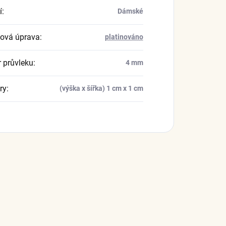
í
:
Dámské
ová úprava
:
platinováno
 průvleku
:
4 mm
ry
:
(výška x šířka) 1 cm x 1 cm