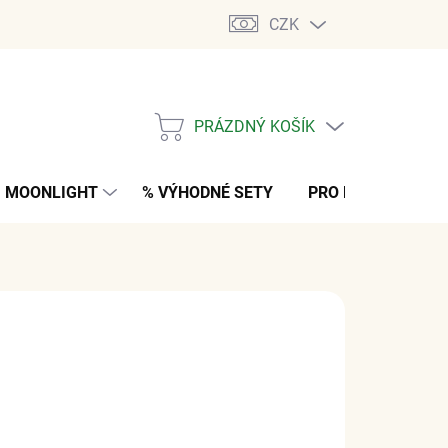
CZK
PRÁZDNÝ KOŠÍK
NÁKUPNÍ
KOŠÍK
MOONLIGHT
% VÝHODNÉ SETY
PRO MUŽE
K
č
z DPH
M
(1 KS)