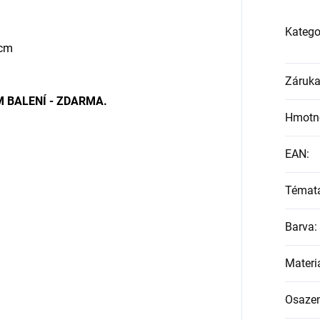
Katego
 cm
Záruk
 BALENÍ - ZDARMA.
Hmotn
EAN
:
Témat
Barva
:
Materi
Osazen