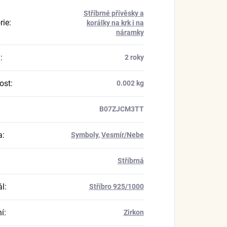
Stříbrné přívěsky a
rie
:
korálky na krk i na
náramky
a
:
2 roky
ost
:
0.002 kg
B07ZJCM3TT
a
:
Symboly
,
Vesmír/Nebe
Stříbrná
ál
:
Stříbro 925/1000
í
:
Zirkon