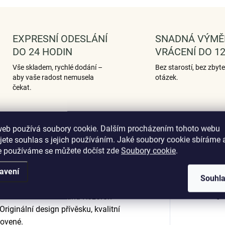
EXPRESNÍ ODESLÁNÍ
SNADNÁ VÝMĚ
DO 24 HODIN
VRÁCENÍ DO 12
Vše skladem, rychlé dodání –
Bez starostí, bez zbyt
aby vaše radost nemusela
otázek.
čekat.
web používá soubory cookie. Dalším procházením tohoto webu
Podobné (12)
Hodnocení (1)
jete souhlas s jejich používáním. Jaké soubory cookie sbíráme 
e používáme se můžete dočíst zde
Soubory cookie
.
avení
Souhl
Dop
ignu Znamení zvěrokruhu Kozoroh
Originální design přívěsku, kvalitní
tovené.