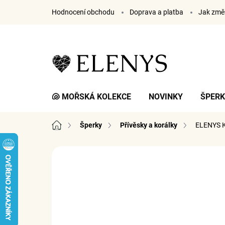
Přejít
Hodnocení obchodu
Doprava a platba
Jak změř
na
obsah
🐚 MOŘSKÁ KOLEKCE
NOVINKY
ŠPER
Domů
Šperky
Přívěsky a korálky
ELENYS K
1 hodnocení
Podrobnosti hodnocení
ZNA