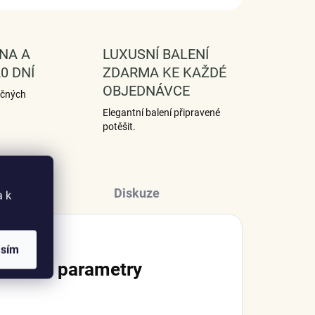
NA A
LUXUSNÍ BALENÍ
0 DNÍ
ZDARMA KE KAŽDÉ
OBJEDNÁVCE
ečných
Elegantní balení připravené
potěšit.
Diskuze
a k
asím
lňkové parametry