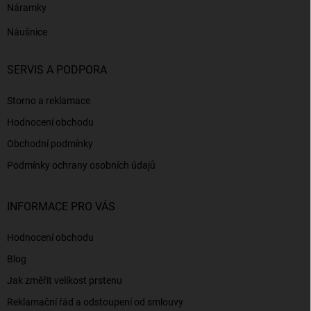
Náramky
Náušnice
SERVIS A PODPORA
Storno a reklamace
Hodnocení obchodu
Obchodní podmínky
Podmínky ochrany osobních údajů
INFORMACE PRO VÁS
Hodnocení obchodu
Blog
Jak změřit velikost prstenu
Reklamační řád a odstoupení od smlouvy