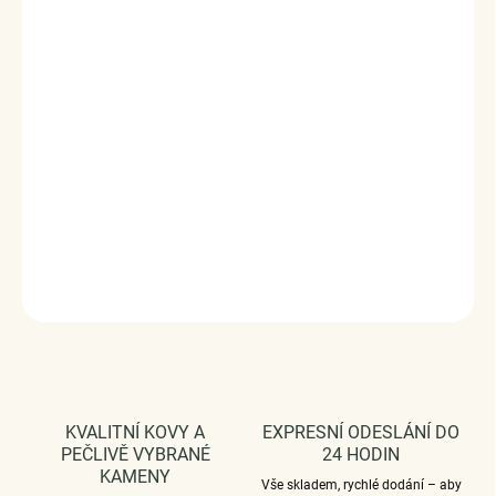
Krásný stříbrný přívěsek ve tvaru lebky dekorovaný výřezy srdce
a ručně posázenými čirými zirkony. Originální design přívěsku,
kvalitní zpracování a materiál, ručně dohotovené.
Přívěsky jsou plně kompatibilní i s náramky jiných značek.
Stříbro 925/1000, zirkon.
DODÁVÁME BALENÉ V DÁRKOVÉM BALENÍ - ZDARMA !*
DETAILNÍ INFORMACE
ZEPTAT SE
HLÍDAT
KVALITNÍ KOVY A
EXPRESNÍ ODESLÁNÍ DO
PEČLIVĚ VYBRANÉ
24 HODIN
KAMENY
Vše skladem, rychlé dodání – aby