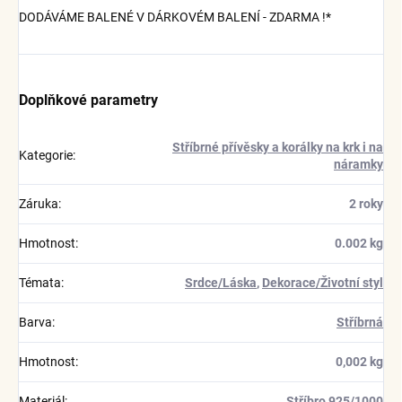
DODÁVÁME BALENÉ V DÁRKOVÉM BALENÍ - ZDARMA !*
Doplňkové parametry
Stříbrné přívěsky a korálky na krk i na
Kategorie
:
náramky
Záruka
:
2 roky
Hmotnost
:
0.002 kg
Témata
:
Srdce/Láska
,
Dekorace/Životní styl
Barva
:
Stříbrná
Hmotnost
:
0,002 kg
Materiál
:
Stříbro 925/1000