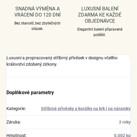
SNADNÁ VÝMĚNA A
LUXUSNÍ BALENÍ
VRÁCENÍ DO 120 DNÍ
ZDARMA KE KAŽDÉ
OBJEDNÁVCE
Bez starostí, bez zbytečných
otázek.
Elegantní balení připravené
potěšit.
Luxusní a propracovaný stříbrný přívěsek v designu včelího
království zdobený zirkony.
Doplňkové parametry
Kategorie
:
Stříbrné přívěsky a korálky na krk i na náramky
Záruka
:
2 roky
Hmotnost
:
0.002 kg