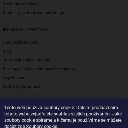
Obchodní podmínky
Podmínky ochrany osobních údajů
INFORMACE PRO VÁS
Hodnocení obchodu
Blog
Jak změřit velikost prstenu
Reklamační řád a odstoupení od smlouvy
Napište nám
Kontakty a informace
Tento web používá soubory cookie. Dalším procházením
Elenys.cz - šperky, kterým věříte už od roku 2016
tohoto webu vyjadřujete souhlas s jejich používáním. Jaké
soubory cookie sbíráme a k čemu je používáme se můžete
dočíst zde
Soubory cookie
.