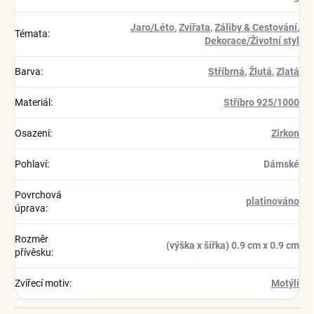
Jaro/Léto
,
Zvířata
,
Záliby & Cestování
,
Témata
:
Dekorace/Životní styl
Barva
:
Stříbrná
,
Žlutá
,
Zlatá
Materiál
:
Stříbro 925/1000
Osazení
:
Zirkon
Pohlaví
:
Dámské
Povrchová
platinováno
úprava
:
Rozměr
(výška x šířka) 0.9 cm x 0.9 cm
přívěsku
:
Zvířecí motiv
:
Motýli