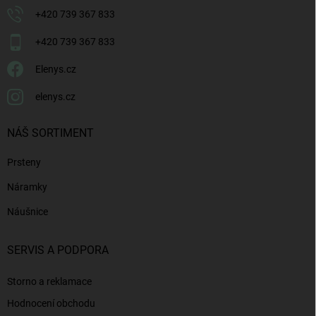
+420 739 367 833
+420 739 367 833
Elenys.cz
elenys.cz
NÁŠ SORTIMENT
Prsteny
Náramky
Náušnice
SERVIS A PODPORA
Storno a reklamace
Hodnocení obchodu