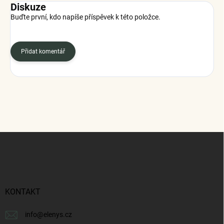
Diskuze
Buďte první, kdo napíše příspěvek k této položce.
Přidat komentář
Z
á
p
a
t
í
KONTAKT
info
@
elenys.cz