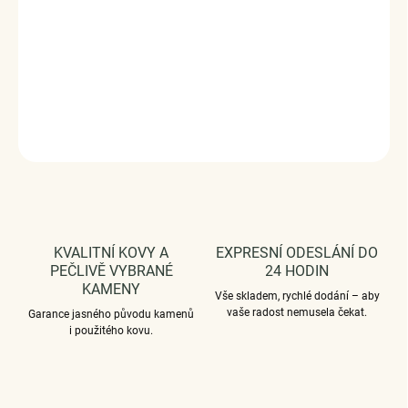
Měrná
VYPRODÁNO
cena:
Luxusní a propracovaný stříbrný přívěsek v designu včelího
království zdobený zirkony.
DETAILNÍ INFORMACE
ZEPTAT SE
HLÍDAT
KVALITNÍ KOVY A
EXPRESNÍ ODESLÁNÍ DO
PEČLIVĚ VYBRANÉ
24 HODIN
KAMENY
Vše skladem, rychlé dodání – aby
vaše radost nemusela čekat.
Garance jasného původu kamenů
i použitého kovu.