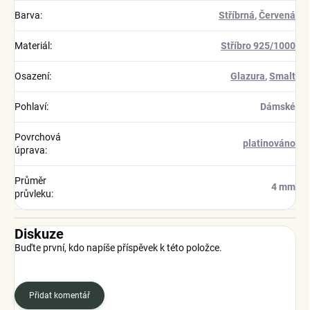
Barva
:
Stříbrná
,
Červená
Materiál
:
Stříbro 925/1000
Osazení
:
Glazura
,
Smalt
Pohlaví
:
Dámské
Povrchová
platinováno
úprava
:
Průměr
4 mm
průvleku
:
Diskuze
Buďte první, kdo napíše příspěvek k této položce.
Přidat komentář