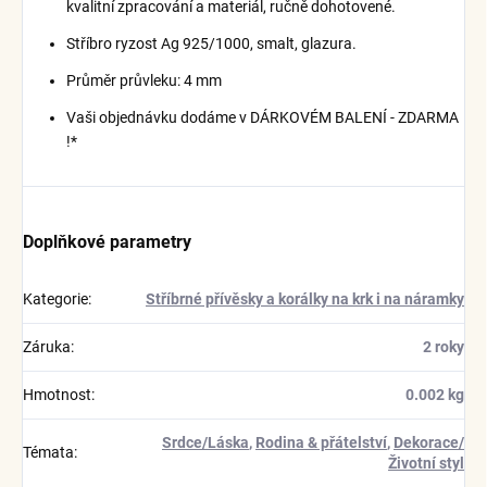
kvalitní zpracování a materiál, ručně dohotovené.
Stříbro ryzost Ag 925/1000, smalt, glazura.
Průměr průvleku: 4 mm
Vaši objednávku dodáme v DÁRKOVÉM BALENÍ - ZDARMA
!*
Doplňkové parametry
Kategorie
:
Stříbrné přívěsky a korálky na krk i na náramky
Záruka
:
2 roky
Hmotnost
:
0.002 kg
Srdce/Láska
,
Rodina & přátelství
,
Dekorace/
Témata
:
Životní styl