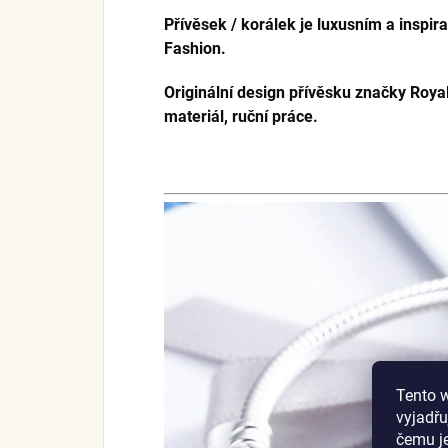
Přívěsek / korálek je luxusním a inspi
Fashion.
Originální design přívěsku značky Royal
materiál, ruční práce.
Tento 
vyjadřu
čemu j