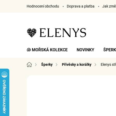
Přejít
Hodnocení obchodu
Doprava a platba
Jak změř
na
obsah
🐚 MOŘSKÁ KOLEKCE
NOVINKY
ŠPER
Domů
Šperky
Přívěsky a korálky
Elenys st
1 hodnocení
Podrobnosti hodnocení
ZNA