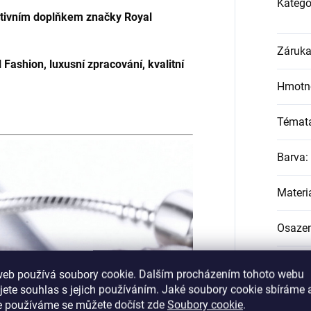
Katego
rativním doplňkem značky Royal
Záruk
 Fashion, luxusní zpracování, kvalitní
Hmotn
Témat
Barva
:
Materi
Osazen
Pohlav
web používá soubory cookie. Dalším procházením tohoto webu
jete souhlas s jejich používáním. Jaké soubory cookie sbíráme 
Průměr
e používáme se můžete dočíst zde
Soubory cookie
.