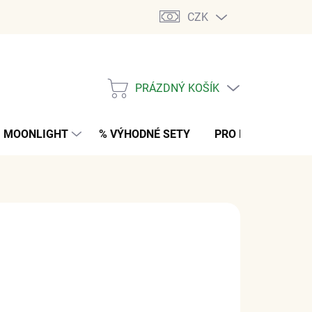
CZK
PRÁZDNÝ KOŠÍK
NÁKUPNÍ
KOŠÍK
MOONLIGHT
% VÝHODNÉ SETY
PRO MUŽE
K
č
z DPH
s
M
(3 KS)