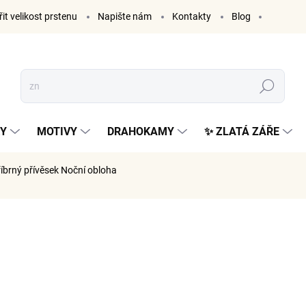
it velikost prstenu
Napište nám
Kontakty
Blog
Hledat
KY
MOTIVY
DRAHOKAMY
✨ ZLATÁ ZÁŘE
říbrný přívěsek Noční obloha
ČKA:
ELENYS
985 K
814 Kč be
Měrná
985 Kč / 1 k
cena:
SKLADE