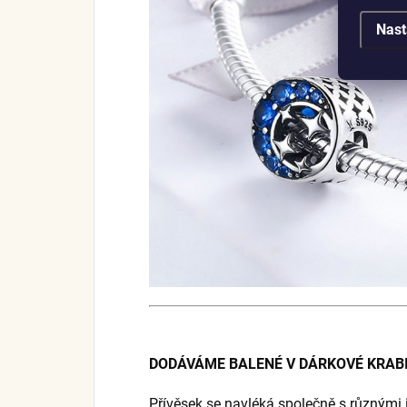
Nast
DODÁVÁME BALENÉ V DÁRKOVÉ KRABI
Přívěsek se navléká společně s různými