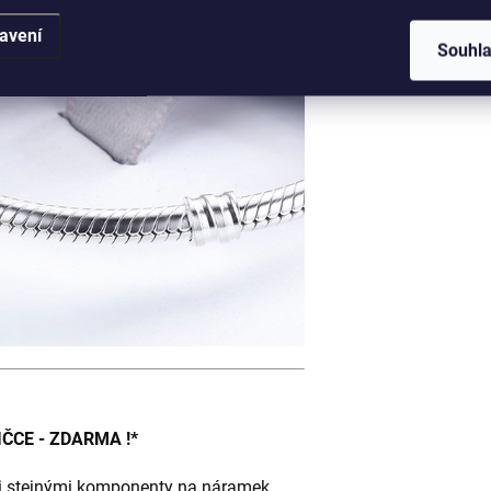
avení
Rozmě
Souhl
ČCE - ZDARMA !*
 i stejnými komponenty na náramek.