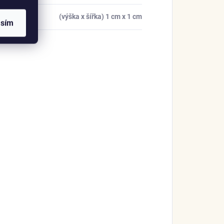
ry
:
(výška x šířka) 1 cm x 1 cm
asím