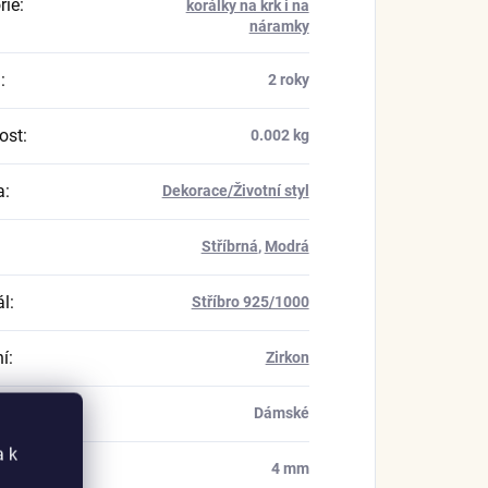
rie
:
korálky na krk i na
náramky
a
:
2 roky
ost
:
0.002 kg
a
:
Dekorace/Životní styl
Stříbrná
,
Modrá
ál
:
Stříbro 925/1000
í
:
Zirkon
í
:
Dámské
a k
 průvleku
:
4 mm