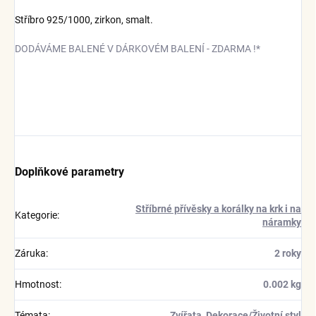
Stříbro 925/1000, zirkon, smalt.
DODÁVÁME BALENÉ V DÁRKOVÉM BALENÍ - ZDARMA !*
Doplňkové parametry
Stříbrné přívěsky a korálky na krk i na
Kategorie
:
náramky
Záruka
:
2 roky
Hmotnost
:
0.002 kg
Témata
:
Zvířata
,
Dekorace/Životní styl