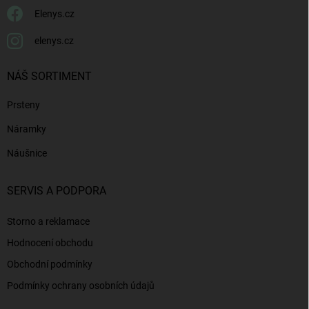
Elenys.cz
elenys.cz
NÁŠ SORTIMENT
Prsteny
Náramky
Náušnice
SERVIS A PODPORA
Storno a reklamace
Hodnocení obchodu
Obchodní podmínky
Podmínky ochrany osobních údajů