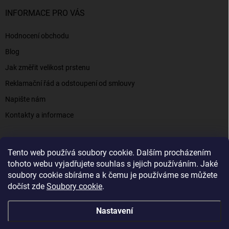
INFORMACE PRO VÁS
Hodnocení obchodu
Blog
Jak změřit velikost prstenu
Reklamační řád a odstoupení od smlouvy
Napište nám
Kontakty a informace
Tento web používá soubory cookie. Dalším procházením
Elenys.cz - šperky, kterým věříte už od roku 2016
tohoto webu vyjadřujete souhlas s jejich používáním. Jaké
soubory cookie sbíráme a k čemu je používáme se můžete
dočíst zde
Soubory cookie
.
Copyright 2026
Elenys.cz
. Všechna práva vyhrazena.
Nastavení
Vytvořil Shoptet