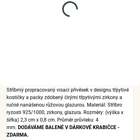
SKLADEM
(3 KS)
Elenys stříbrný
náhrdelník Packa Tlapka
999 Kč
DO KOŠÍKU
Stříbrný propracovaný visací přívěsek v designu třpytivé
kostičky a packy zdobený čirými třpytivými zirkony a
ručně nanášenou růžovou glazurou. Materiál: Stříbro
ryzosti 925/1000, zirkony, glazura. Rozměry: (výška x
šířka) 2,3 cm x 0,8 cm. Průměr průvleku: 4
mm.
DODÁVÁME BALENÉ V DÁRKOVÉ KRABIČCE -
ZDARMA.