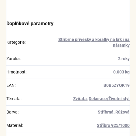
Doplňkové parametry
Stříbrné přívěsky a korálky na krk i na
Kategorie
:
náramky
Záruka
:
2 roky
Hmotnost
:
0.003 kg
EAN
:
B0B5ZYQK19
Témata
:
Zvířata
,
Dekorace/Životní styl
Barva
:
Stříbrná
,
Růžová
Materiál
:
Stříbro 925/1000