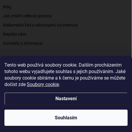
Blog
Jak změřit velikost prstenu
Reklamační řád a odstoupení od smlouvy
Napište nám
Kontakty a informace
Tento web používá soubory cookie. Dalším procházením
Elenys.cz - šperky, kterým věříte už od roku 2016
tohoto webu vyjadřujete souhlas s jejich používáním. Jaké
soubory cookie sbíráme a k čemu je používáme se můžete
dočíst zde
Soubory cookie
.
Copyright 2026
Elenys.cz
. Všechna práva vyhrazena.
Nastavení
Vytvořil Shoptet
Souhlasím