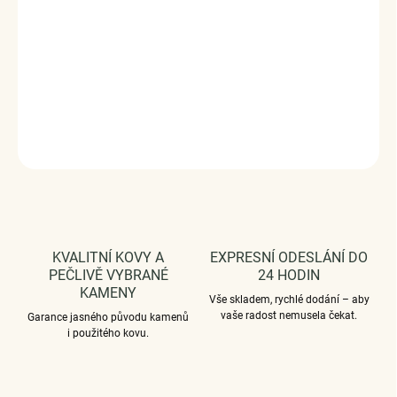
ryzosti 925/1000, zirkony, glazura.
Rozměry: (výška x
šířka) 2,3 cm x 0,8 cm.
Průměr průvleku: 4
mm.
DODÁVÁME BALENÉ V DÁRKOVÉ KRABIČCE -
ZDARMA.
DETAILNÍ INFORMACE
ZEPTAT SE
HLÍDAT
KVALITNÍ KOVY A
EXPRESNÍ ODESLÁNÍ DO
PEČLIVĚ VYBRANÉ
24 HODIN
KAMENY
Vše skladem, rychlé dodání – aby
vaše radost nemusela čekat.
Garance jasného původu kamenů
i použitého kovu.