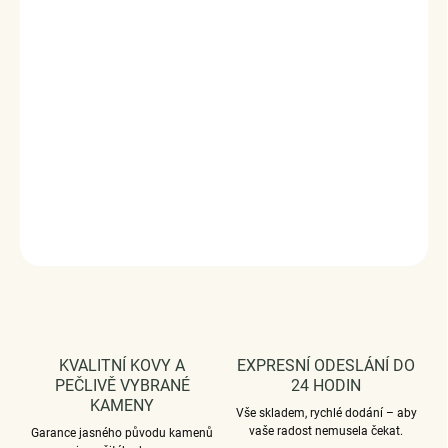
kvalitní zpracování a materiál, ručně dohotovené.
Stříbro ryzost Ag 925/1000, glazura.
Povrchová úprava - platinováno.
Rozměr přívěsku - (výška x šířka) 2.1 x 1.3 cm.
Průměr průvleku: 4 mm.
Vaši objednávku dodáme v DÁRKOVÉM BALENÍ - ZDARMA
!*
DETAILNÍ INFORMACE
ZEPTAT SE
HLÍDAT
KVALITNÍ KOVY A
EXPRESNÍ ODESLÁNÍ DO
PEČLIVĚ VYBRANÉ
24 HODIN
KAMENY
Vše skladem, rychlé dodání – aby
vaše radost nemusela čekat.
Garance jasného původu kamenů