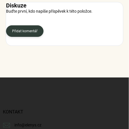
Diskuze
Buďte první, kdo napíše příspěvek k této položce.
Přidat komentář
Z
á
p
a
t
í
KONTAKT
info
@
elenys.cz