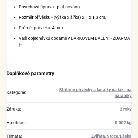
Povrchová úprava - platinováno.
Rozměr přívěsku - (výška x šířka) 2.1 x 1.3 cm.
Průměr průvleku: 4 mm.
Vaši objednávku dodáme v DÁRKOVÉM BALENÍ - ZDARMA
!*
Doplňkové parametry
Stříbrné přívěsky a korálky na krk i na
Kategorie
:
náramky
Záruka
:
2 roky
Hmotnost
:
0.002 kg
Témata
:
Zvířata
,
Srdce/Láska