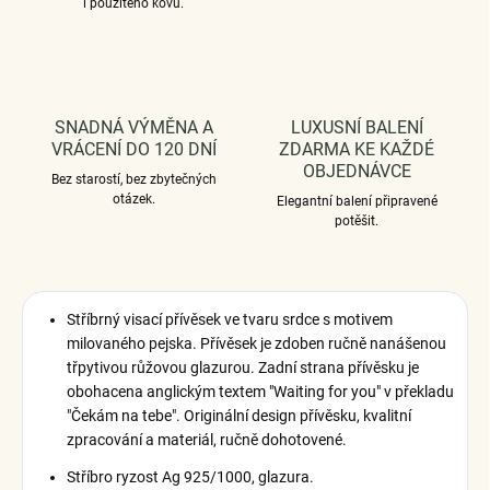
i použitého kovu.
SNADNÁ VÝMĚNA A
LUXUSNÍ BALENÍ
VRÁCENÍ DO 120 DNÍ
ZDARMA KE KAŽDÉ
OBJEDNÁVCE
Bez starostí, bez zbytečných
otázek.
Elegantní balení připravené
potěšit.
Stříbrný visací přívěsek ve tvaru srdce s motivem
milovaného pejska. Přívěsek je zdoben ručně nanášenou
třpytivou růžovou glazurou. Zadní strana přívěsku je
obohacena anglickým textem "Waiting for you" v překladu
"Čekám na tebe". Originální design přívěsku, kvalitní
zpracování a materiál, ručně dohotovené.
Stříbro ryzost Ag 925/1000, glazura.