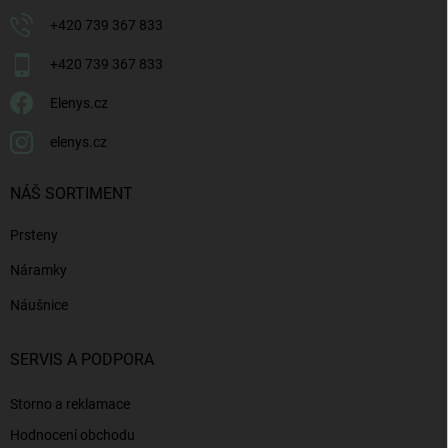
+420 739 367 833
+420 739 367 833
Elenys.cz
elenys.cz
NÁŠ SORTIMENT
Prsteny
Náramky
Náušnice
SERVIS A PODPORA
Storno a reklamace
Hodnocení obchodu