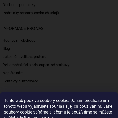
Obchodní podmínky
Podmínky ochrany osobních údajů
INFORMACE PRO VÁS
Hodnocení obchodu
Blog
Jak změřit velikost prstenu
Reklamační řád a odstoupení od smlouvy
Napište nám
Kontakty a informace
Tento web používá soubory cookie. Dalším procházením
Elenys.cz - šperky, kterým věříte už od roku 2016
tohoto webu vyjadřujete souhlas s jejich používáním. Jaké
soubory cookie sbíráme a k čemu je používáme se můžete
dočíst zde
Soubory cookie
.