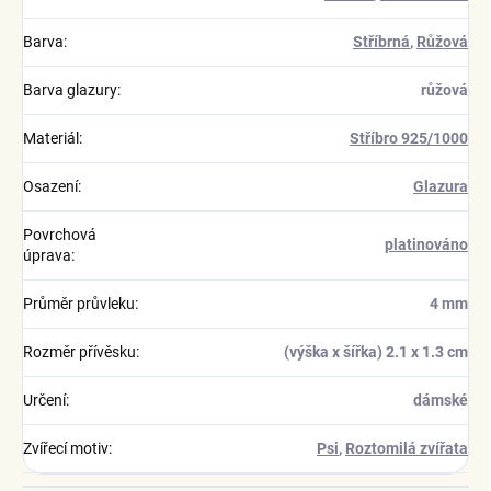
Barva
:
Stříbrná
,
Růžová
Barva glazury
:
růžová
Materiál
:
Stříbro 925/1000
Osazení
:
Glazura
Povrchová
platinováno
úprava
:
Průměr průvleku
:
4 mm
Rozměr přívěsku
:
(výška x šířka) 2.1 x 1.3 cm
Určení
:
dámské
Zvířecí motiv
:
Psi
,
Roztomilá zvířata