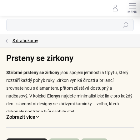
Přejít
na
obsah
Hledat
S drahokamy
Prsteny se zirkony
Stříbrné prsteny se zirkony
jsou spojení jemnosti a třpytu, který
rozzáří každý pohyb ruky. Zirkon vyniká čirostí a brilancí
srovnatelnou s diamantem, přitom zůstává dostupný a
nadčasový. V kolekci
Elenys
najdete minimalistické linie pro každý
den i slavnostní designy se zářivými kamínky – volba, která
dokonale podtrhne tvůj osobitý styl.
Zobrazit více
Ř