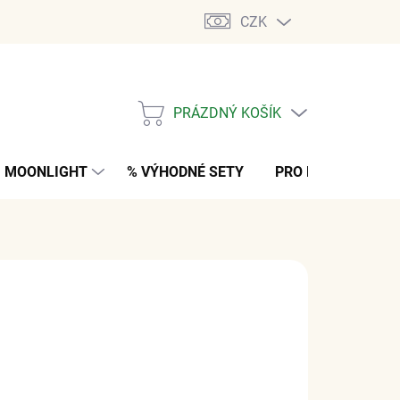
CZK
PRÁZDNÝ KOŠÍK
NÁKUPNÍ
KOŠÍK
MOONLIGHT
% VÝHODNÉ SETY
PRO MUŽE
K
 Kč
z DPH
ARIANTU