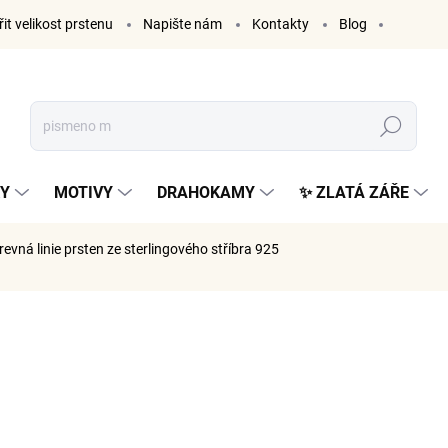
it velikost prstenu
Napište nám
Kontakty
Blog
Hledat
KY
MOTIVY
DRAHOKAMY
✨ ZLATÁ ZÁŘE
evná linie
prsten ze sterlingového stříbra 925
AČKA:
ELENYS
1 099
908 Kč be
Měrná
ZVOLTE V
cena: