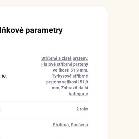
lňkové parametry
Stříbrné a zlaté prsteny
,
Fialové stříbrné prsteny
velikosti 51,9 mm
,
rie
:
Tyrkysové stříbrné
prsteny velikosti 51,9
mm
,
Zobrazit další
kategorie
a
:
2 roky
Stříbrná
,
Smíšená