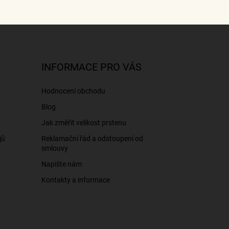
INFORMACE PRO VÁS
Hodnocení obchodu
Blog
Jak změřit velikost prstenu
jů
Reklamační řád a odstoupení od
smlouvy
Napište nám
Kontakty a informace