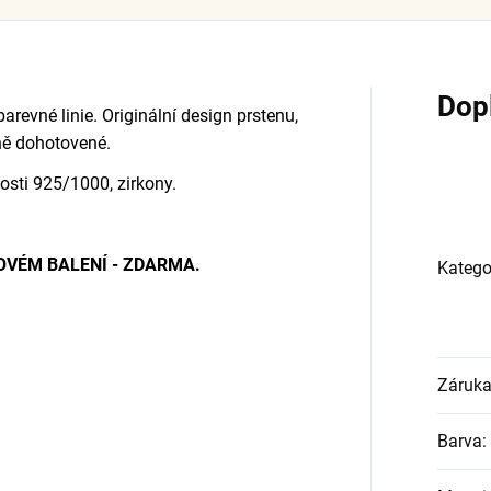
Dop
barevné linie. Originální design prstenu,
čně dohotovené.
zosti 925/1000, zirkony.
KOVÉM BALENÍ - ZDARMA.
Katego
Záruk
Barva
: