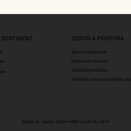
 SORTIMENT
SERVIS A PODPORA
ny
Storno a reklamace
Hodnocení obchodu
mky
Obchodní podmínky
ice
Podmínky ochrany osobních úda
Elenys.cz - šperky, kterým věříte už od roku 2016