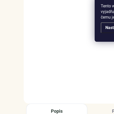
Tento 
vyjadřu
čemu j
Nast
SKLADEM
(3 KS)
Elenys stříbrný
Ele
rhodiovaný náramek
na
Intuice s drahokamem
př
moonstonem a
2 999 Kč
1 
drahokamy topazy
DO KOŠÍKU
Popis