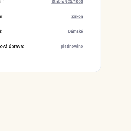
ál
:
Stříbro 925/1000
í
:
Zirkon
í
:
Dámské
ová úprava
:
platinováno