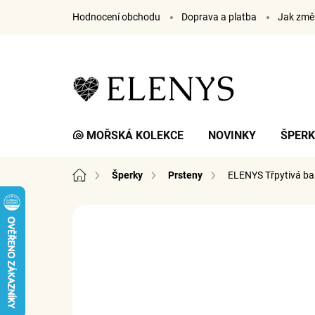
Přejít
Hodnocení obchodu
Doprava a platba
Jak změř
na
obsah
🐚 MOŘSKÁ KOLEKCE
NOVINKY
ŠPER
Domů
Šperky
Prsteny
ELENYS Třpytivá bar
23 hodnocení
Podrobnosti hodnocení
ZN