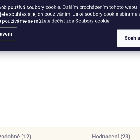
web používá soubory cookie. Dalším procházením tohoto webu
jete souhlas s jejich používáním. Jaké soubory cookie sbíráme 
e používáme se můžete dočíst zde
Soubory cookie
.
avení
SKLADEM
SKL
Souhl
(5 KS)
(
nys látkový
Elenys stříbrný náram
stavitelný náramek na
Symbol ochrany
ívěsky červený
1 279 Kč
079 Kč
DO KOŠÍKU
DO KOŠÍKU
Podobné (12)
Hodnocení (23)