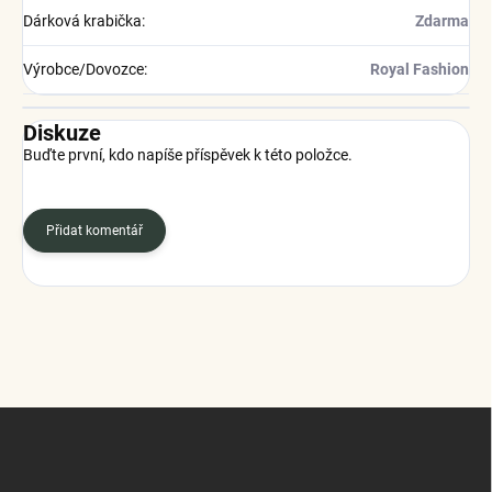
Dárková krabička
:
Zdarma
Výrobce/Dovozce
:
Royal Fashion
Diskuze
Buďte první, kdo napíše příspěvek k této položce.
Přidat komentář
Z
á
p
a