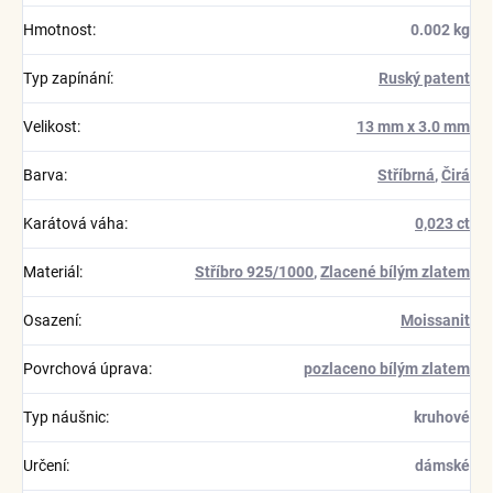
Hmotnost
:
0.002 kg
Typ zapínání
:
Ruský patent
Velikost
:
13 mm x 3.0 mm
Barva
:
Stříbrná
,
Čirá
Karátová váha
:
0,023 ct
Materiál
:
Stříbro 925/1000
,
Zlacené bílým zlatem
Osazení
:
Moissanit
Povrchová úprava
:
pozlaceno bílým zlatem
Typ náušnic
:
kruhové
Určení
:
dámské