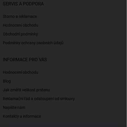
SERVIS A PODPORA
Storno a reklamace
Hodnocení obchodu
Obchodní podmínky
Podmínky ochrany osobních údajů
INFORMACE PRO VÁS
Hodnocení obchodu
Blog
Jak změřit velikost prstenu
Reklamační řád a odstoupení od smlouvy
Napište nám
Kontakty a informace