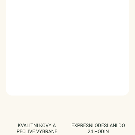
precizně vyrobené
z kvalitního sterlingového ryzího
stříbra 925/1000
a
pozlacené 18karátovým bílým
zlatem
. Ručně dokončované detaily dodávají každému
kousku jedinečný charakter, což je činí ideálním doplňkem
pro slavnostní okamžiky i každodenní eleganci.
Velikost
náušnic (výška x šířka): 1,3 cm x 0,3 cm.
Karátová váha:
0.023 ct.
Šperk je dodáván s GRA certifikátem pravosti
kamene Moissanit.
Vaši objednávku dodáme v
DÁRKOVÉM BALENÍ - ZDARMA !*
DETAILNÍ INFORMACE
ZEPTAT SE
HLÍDAT
KVALITNÍ KOVY A
EXPRESNÍ ODESLÁNÍ DO
PEČLIVĚ VYBRANÉ
24 HODIN