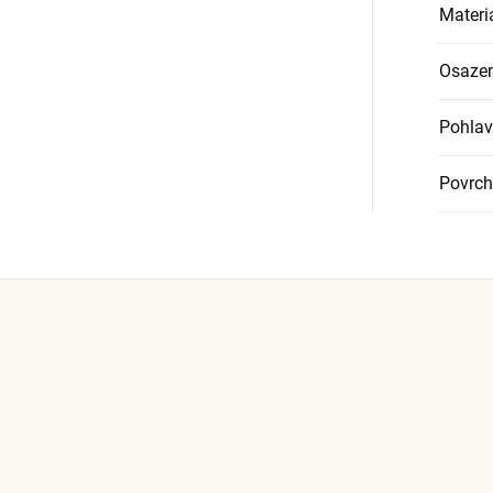
Materi
Osazen
Pohlav
Povrch