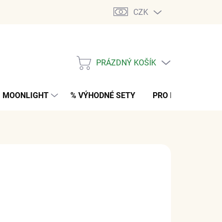
CZK
PRÁZDNÝ KOŠÍK
NÁKUPNÍ
KOŠÍK
MOONLIGHT
% VÝHODNÉ SETY
PRO MUŽE
K
 Kč
z DPH
M
(1 KS)