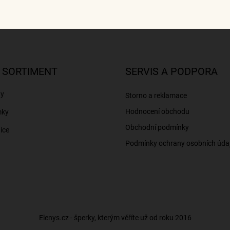
 SORTIMENT
SERVIS A PODPORA
ny
Storno a reklamace
Hodnocení obchodu
mky
Obchodní podmínky
ice
Podmínky ochrany osobních úda
Elenys.cz - šperky, kterým věříte už od roku 2016