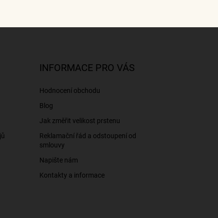
INFORMACE PRO VÁS
Hodnocení obchodu
Blog
Jak změřit velikost prstenu
jů
Reklamační řád a odstoupení od
smlouvy
Napište nám
Kontakty a informace