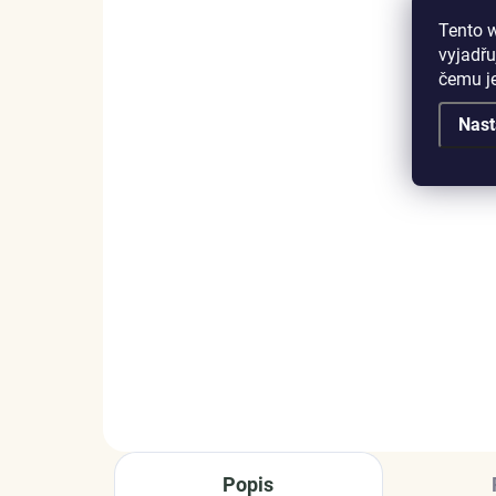
Tento 
vyjadřu
čemu j
Nast
SKLADEM
(4 PÁR)
Elenys stříbrné
EL
rhodiované náušnice s
poz
měsíčním drahokamem
žlu
Světlo hvězd
2 325 Kč
1 
DO KOŠÍKU
Popis