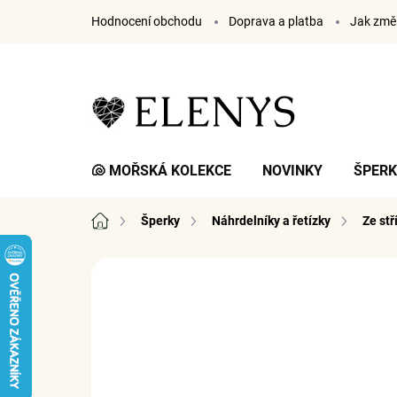
Přejít
Hodnocení obchodu
Doprava a platba
Jak změř
na
obsah
🐚 MOŘSKÁ KOLEKCE
NOVINKY
ŠPER
Domů
Šperky
Náhrdelníky a řetízky
Ze st
4 hodnocení
Podrobnosti hodnocení
ZNA