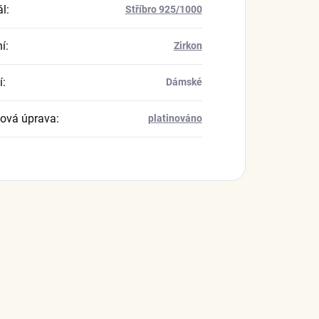
ál
:
Stříbro 925/1000
í
:
Zirkon
í
:
Dámské
ová úprava
:
platinováno