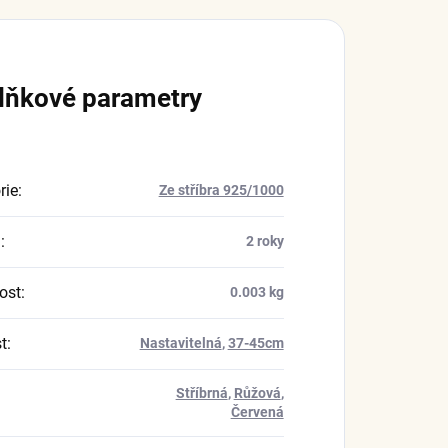
lňkové parametry
rie
:
Ze stříbra 925/1000
a
:
2 roky
ost
:
0.003 kg
t
:
Nastavitelná
,
37-45cm
Stříbrná
,
Růžová
,
Červená