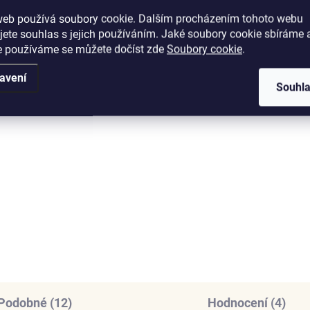
web používá soubory cookie. Dalším procházením tohoto webu
jete souhlas s jejich používáním. Jaké soubory cookie sbíráme 
e používáme se můžete dočíst zde
Soubory cookie
.
avení
SKLADEM
SKL
Souhl
(>5 PÁR)
(3
ENYS Paw
Elenys pozlacené
náušnice s drahokam
lacené náušnice 18K
moissanitem 18K bílé
té zlato
zlato
2 778 Kč
249 Kč
DO KOŠÍKU
DO KOŠÍKU
Podobné (12)
Hodnocení (4)