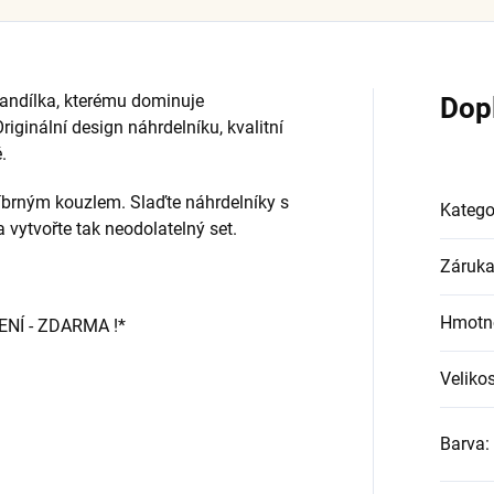
 andílka, kterému dominuje
Dop
iginální design náhrdelníku, kvalitní
.
říbrným kouzlem. Slaďte náhrdelníky s
Katego
 vytvořte tak neodolatelný set.
Záruk
Hmotn
Í - ZDARMA !*
Velikos
Barva
: