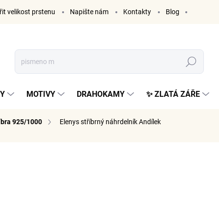
it velikost prstenu
Napište nám
Kontakty
Blog
Hledat
KY
MOTIVY
DRAHOKAMY
✨ ZLATÁ ZÁŘE
říbra 925/1000
Elenys stříbrný náhrdelník Andílek
ČKA:
ELENYS
1 099
908 Kč be
Měrná
SKLADE
cena: