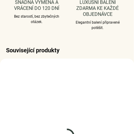
SNADNÁ VÝMĚNA A
LUXUSNÍ BALENÍ
VRÁCENÍ DO 120 DNÍ
ZDARMA KE KAŽDÉ
OBJEDNÁVCE
Bez starostí, bez zbytečných
otázek.
Elegantní balení připravené
potěšit.
Související produkty
SKLADEM
SKLADEM
(5 KS)
(3 KS)