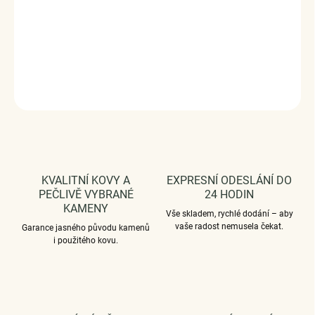
Měrná
VYPRODÁNO
cena:
Rozměry: (výška x šířka) 4.0 x 4.0 cm
DETAILNÍ INFORMACE
ZEPTAT SE
HLÍDAT
KVALITNÍ KOVY A
EXPRESNÍ ODESLÁNÍ DO
PEČLIVĚ VYBRANÉ
24 HODIN
KAMENY
Vše skladem, rychlé dodání – aby
vaše radost nemusela čekat.
Garance jasného původu kamenů
i použitého kovu.