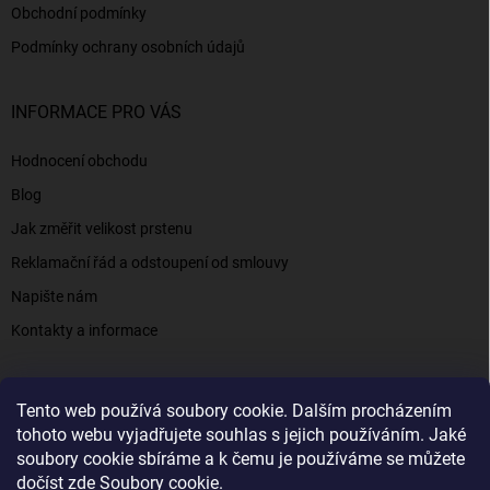
Obchodní podmínky
Podmínky ochrany osobních údajů
INFORMACE PRO VÁS
Hodnocení obchodu
Blog
Jak změřit velikost prstenu
Reklamační řád a odstoupení od smlouvy
Napište nám
Kontakty a informace
Tento web používá soubory cookie. Dalším procházením
Elenys.cz - šperky, kterým věříte už od roku 2016
tohoto webu vyjadřujete souhlas s jejich používáním. Jaké
soubory cookie sbíráme a k čemu je používáme se můžete
dočíst zde
Soubory cookie
.