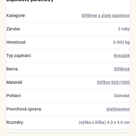
Kategorie
:
Stříbrné a zlaté náušnice
Záruka
:
2 roky
Hmotnost
:
0.002 kg
Typ zapínání
:
Kroužek
Barva
:
Stříbrná
Materiál
:
Stříbro 925/1000
Pohlaví
:
Dámské
Povrchová úprava
:
platinováno
Rozměry
:
(výška x šířka) 4.0 x 4.0 cm