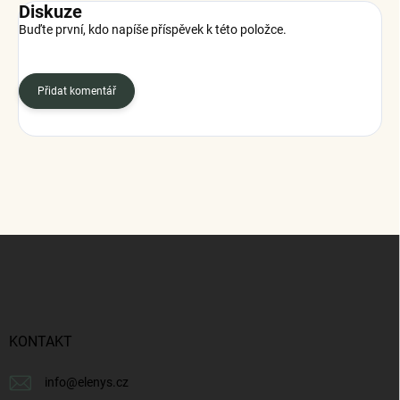
Diskuze
Buďte první, kdo napíše příspěvek k této položce.
Přidat komentář
Z
á
p
a
t
í
KONTAKT
info
@
elenys.cz