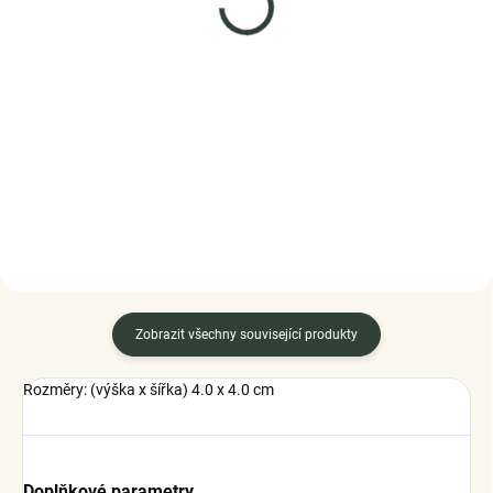
ELENYS Nekonečná
Elenys stříbrný
láska
náhrdelník Třpytivá
elegance
náhrdelník · sterlingové
stříbro 925
999 Kč
1 169 Kč
DO KOŠÍKU
DO KOŠÍKU
Zobrazit všechny související produkty
Rozměry: (výška x šířka) 4.0 x 4.0 cm
Doplňkové parametry