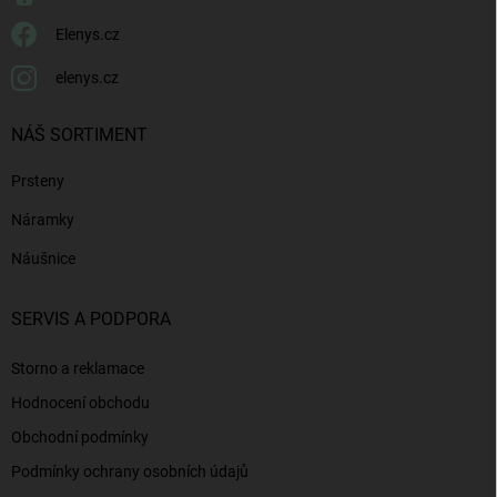
Elenys.cz
elenys.cz
NÁŠ SORTIMENT
Prsteny
Náramky
Náušnice
SERVIS A PODPORA
Storno a reklamace
Hodnocení obchodu
Obchodní podmínky
Podmínky ochrany osobních údajů