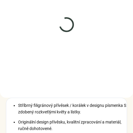
SKLADEM
(4 KS)
Elenys stříbrný přívěsek
Dekorativní písmeno A
999 Kč
DO KOŠÍKU
Stříbrný filigránový přívěsek / korálek v designu písmenka S
zdobený rozkvetlými květy a lístky.
Originální design přívěsku, kvalitní zpracování a materiál,
ručně dohotovené.