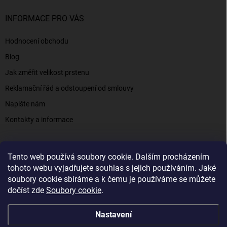
INFORMACE PRO VÁS
Hodnocení obchodu
Blog
Jak změřit velikost prstenu
Reklamační řád a odstoupení od smlouvy
Napište nám
Kontakty a informace
Tento web používá soubory cookie. Dalším procházením
Elenys.cz - šperky, kterým věříte už od roku 2016
tohoto webu vyjadřujete souhlas s jejich používáním. Jaké
soubory cookie sbíráme a k čemu je používáme se můžete
dočíst zde
Soubory cookie
.
Copyright 2026
Elenys.cz
. Všechna práva vyhrazena.
Nastavení
Vytvořil Shoptet