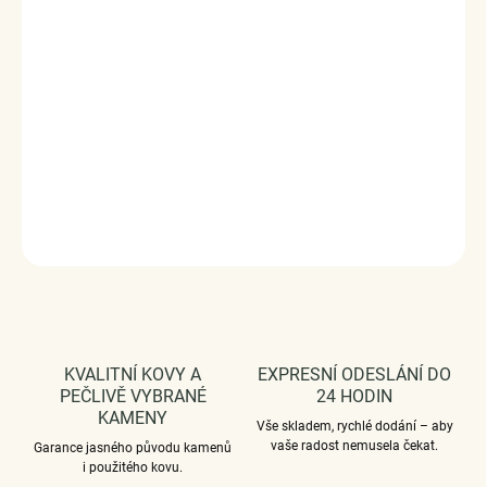
ručně dohotovené.
Stříbro ryzost Ag 925/1000.
Povrchová úprava - platinováno, oxidováno.
Rozměr přívěsku - (výška x šířka) 1.1 x 1.0 cm.
Vaši objednávku dodáme v DÁRKOVÉM BALENÍ - ZDARMA
!*
DETAILNÍ INFORMACE
ZEPTAT SE
HLÍDAT
KVALITNÍ KOVY A
EXPRESNÍ ODESLÁNÍ DO
PEČLIVĚ VYBRANÉ
24 HODIN
KAMENY
Vše skladem, rychlé dodání – aby
vaše radost nemusela čekat.
Garance jasného původu kamenů
i použitého kovu.