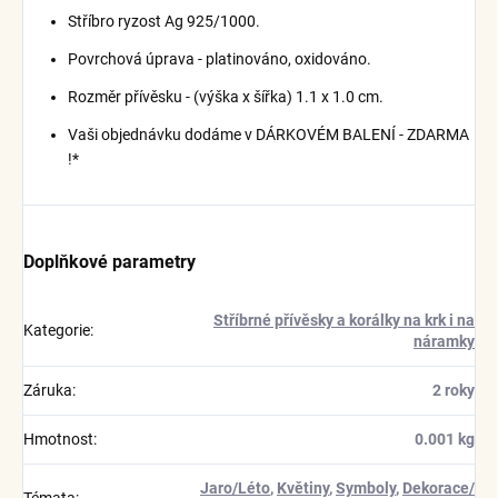
Stříbro ryzost Ag 925/1000.
Povrchová úprava - platinováno, oxidováno.
Rozměr přívěsku - (výška x šířka) 1.1 x 1.0 cm.
Vaši objednávku dodáme v DÁRKOVÉM BALENÍ - ZDARMA
!*
Doplňkové parametry
Stříbrné přívěsky a korálky na krk i na
Kategorie
:
náramky
Záruka
:
2 roky
Hmotnost
:
0.001 kg
Jaro/Léto
,
Květiny
,
Symboly
,
Dekorace/