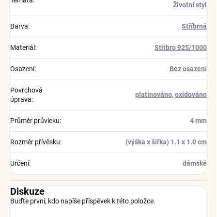
Témata
:
Životní styl
Barva
:
Stříbrná
Materiál
:
Stříbro 925/1000
Osazení
:
Bez osazení
Povrchová
platinováno
,
oxidováno
úprava
:
Průměr průvleku
:
4 mm
Rozměr přívěsku
:
(výška x šířka) 1.1 x 1.0 cm
Určení
:
dámské
Diskuze
Buďte první, kdo napíše příspěvek k této položce.