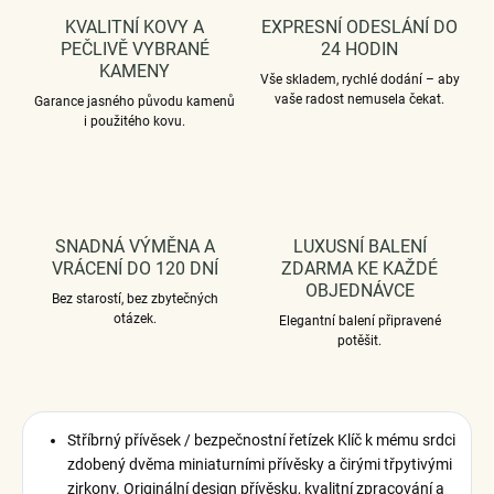
KVALITNÍ KOVY A
EXPRESNÍ ODESLÁNÍ DO
PEČLIVĚ VYBRANÉ
24 HODIN
KAMENY
Vše skladem, rychlé dodání – aby
vaše radost nemusela čekat.
Garance jasného původu kamenů
i použitého kovu.
SNADNÁ VÝMĚNA A
LUXUSNÍ BALENÍ
VRÁCENÍ DO 120 DNÍ
ZDARMA KE KAŽDÉ
OBJEDNÁVCE
Bez starostí, bez zbytečných
otázek.
Elegantní balení připravené
potěšit.
Stříbrný přívěsek / bezpečnostní řetízek Klíč k mému srdci
zdobený dvěma miniaturními přívěsky a čirými třpytivými
zirkony. Originální design přívěsku, kvalitní zpracování a