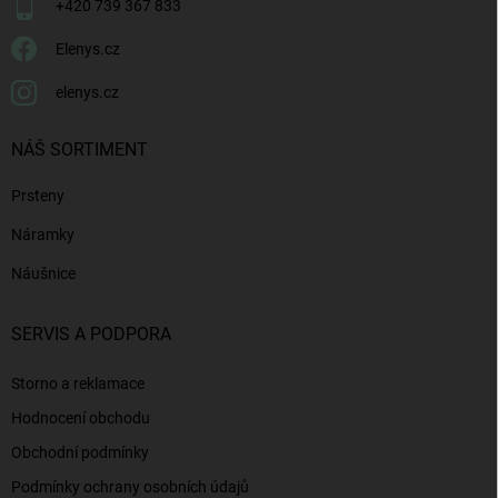
+420 739 367 833
Elenys.cz
elenys.cz
NÁŠ SORTIMENT
Prsteny
Náramky
Náušnice
SERVIS A PODPORA
Storno a reklamace
Hodnocení obchodu
Obchodní podmínky
Podmínky ochrany osobních údajů