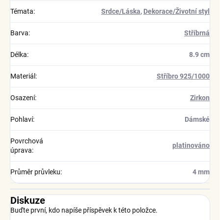
Témata
:
Srdce/Láska
,
Dekorace/Životní styl
Barva
:
Stříbrná
Délka
:
8.9 cm
Materiál
:
Stříbro 925/1000
Osazení
:
Zirkon
Pohlaví
:
Dámské
Povrchová
platinováno
úprava
:
Průměr průvleku
:
4 mm
Diskuze
Buďte první, kdo napíše příspěvek k této položce.