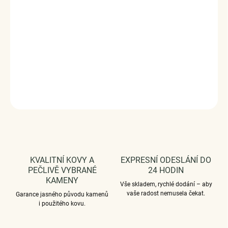
ocásek vás zaručeně dostanou do té správné
nálady!
Stříbro ryzost Ag 925/1000, glazura,
zirkon.
Povrchová úprava - platinováno.
Rozměr přívěsku -
(výška x šířka) 1.9 x 0.7 cm.
Průměr průvleku: 4 mm.
Vaši
objednávku dodáme v DÁRKOVÉM BALENÍ - ZDARMA.
DETAILNÍ INFORMACE
ZEPTAT SE
HLÍDAT
KVALITNÍ KOVY A
EXPRESNÍ ODESLÁNÍ DO
PEČLIVĚ VYBRANÉ
24 HODIN
KAMENY
Vše skladem, rychlé dodání – aby
vaše radost nemusela čekat.
Garance jasného původu kamenů
i použitého kovu.