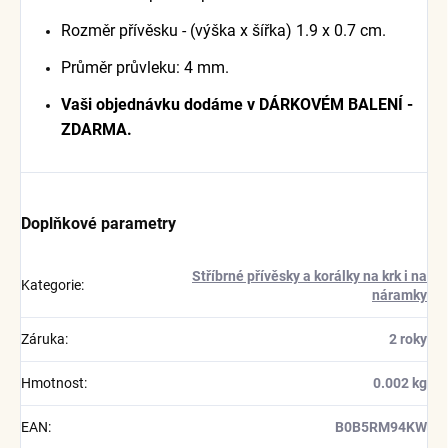
Rozměr přívěsku - (výška x šířka) 1.9 x 0.7 cm.
Průměr průvleku: 4 mm.
Vaši objednávku dodáme v DÁRKOVÉM BALENÍ -
ZDARMA.
Doplňkové parametry
Stříbrné přívěsky a korálky na krk i na
Kategorie
:
náramky
Záruka
:
2 roky
Hmotnost
:
0.002 kg
EAN
:
B0B5RM94KW