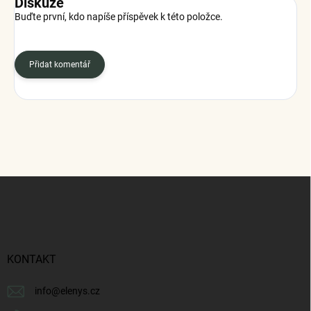
Diskuze
Buďte první, kdo napíše příspěvek k této položce.
Přidat komentář
Z
á
p
a
t
í
KONTAKT
info
@
elenys.cz