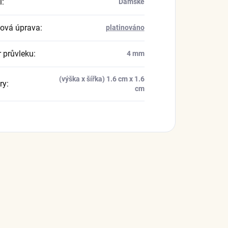
í
:
Dámské
ová úprava
:
platinováno
 průvleku
:
4 mm
(výška x šířka) 1.6 cm x 1.6
ry
:
cm