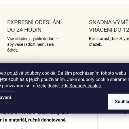
EXPRESNÍ ODESLÁNÍ
SNADNÁ VÝMĚ
DO 24 HODIN
VRÁCENÍ DO 12
Vše skladem, rychlé dodání –
Bez starostí, bez zbyt
aby vaše radost nemusela
otázek.
čekat.
web používá soubory cookie. Dalším procházením tohoto webu
Podobné (12)
Hodnocení (2)
jete souhlas s jejich používáním. Jaké soubory cookie sbíráme 
e používáme se můžete dočíst zde
Soubory cookie
.
avení
Souhl
Dop
ek Murano Hvězdné nebe. Originální
ání a materiál, ručně dohotovené.