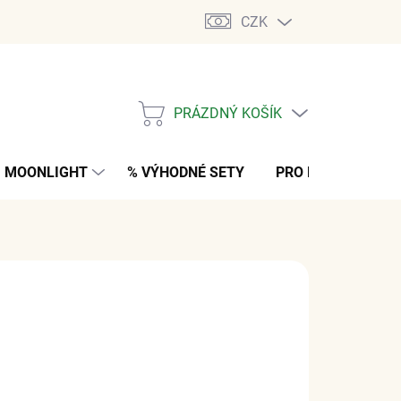
CZK
PRÁZDNÝ KOŠÍK
NÁKUPNÍ
KOŠÍK
MOONLIGHT
% VÝHODNÉ SETY
PRO MUŽE
K
 Kč
z DPH
M
(1 KS)