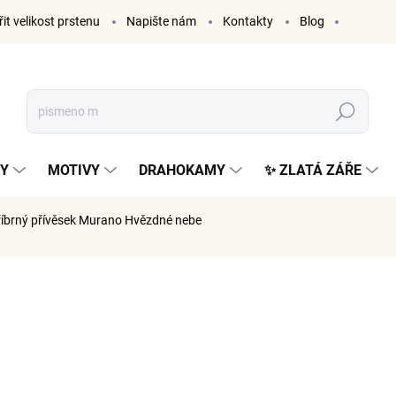
it velikost prstenu
Napište nám
Kontakty
Blog
Hledat
KY
MOTIVY
DRAHOKAMY
✨ ZLATÁ ZÁŘE
říbrný přívěsek Murano Hvězdné nebe
ČKA:
ELENYS
1 189
983 Kč be
Měrná
SKLADE
cena: