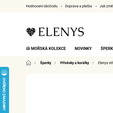
Přejít
Hodnocení obchodu
Doprava a platba
Jak změř
na
obsah
🐚 MOŘSKÁ KOLEKCE
NOVINKY
ŠPER
Domů
Šperky
Přívěsky a korálky
Elenys st
2 hodnocení
Podrobnosti hodnocení
ZNA