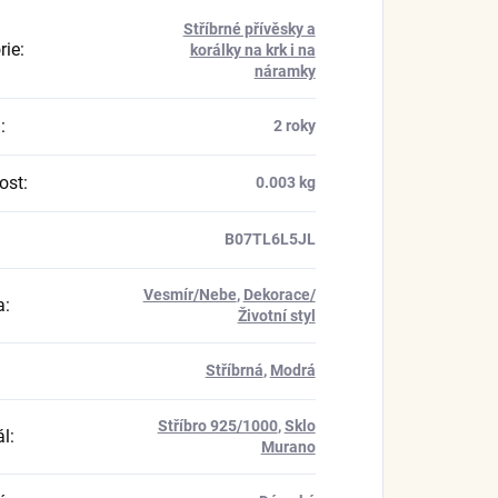
Stříbrné přívěsky a
rie
:
korálky na krk i na
náramky
a
:
2 roky
ost
:
0.003 kg
B07TL6L5JL
Vesmír/Nebe
,
Dekorace/
a
:
Životní styl
Stříbrná
,
Modrá
Stříbro 925/1000
,
Sklo
ál
:
Murano