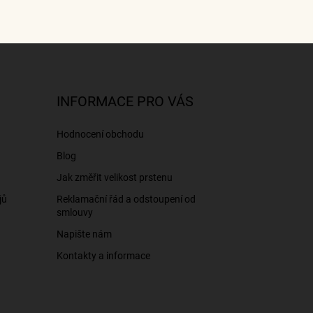
INFORMACE PRO VÁS
Hodnocení obchodu
Blog
Jak změřit velikost prstenu
jů
Reklamační řád a odstoupení od
smlouvy
Napište nám
Kontakty a informace