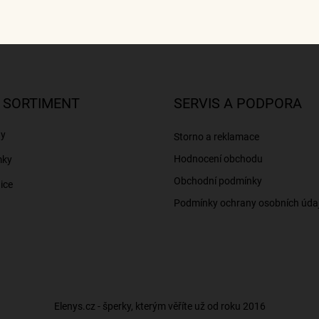
 SORTIMENT
SERVIS A PODPORA
ny
Storno a reklamace
Hodnocení obchodu
mky
Obchodní podmínky
ice
Podmínky ochrany osobních úda
Elenys.cz - šperky, kterým věříte už od roku 2016