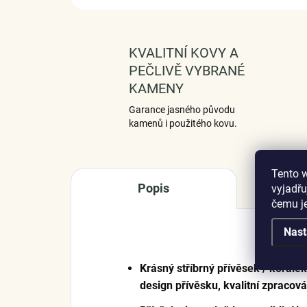
KVALITNÍ KOVY A
PEČLIVĚ VYBRANÉ
KAMENY
Garance jasného původu
kamenů i použitého kovu.
Tento 
Popis
vyjadřu
čemu j
Nast
Krásný stříbrný přívěsek / korál
design přívěsku, kvalitní zpracov