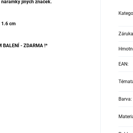
 s náramky jiných značek.
Katego
x 1.6 cm
Záruk
BALENÍ - ZDARMA !*
Hmotn
EAN
:
Témat
Barva
:
Materi