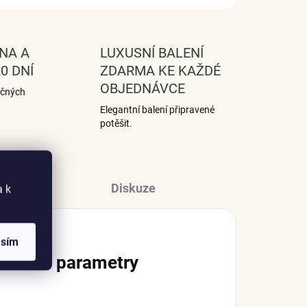
NA A
LUXUSNÍ BALENÍ
0 DNÍ
ZDARMA KE KAŽDÉ
OBJEDNÁVCE
ečných
Elegantní balení připravené
potěšit.
Diskuze
a k
asím
lňkové parametry