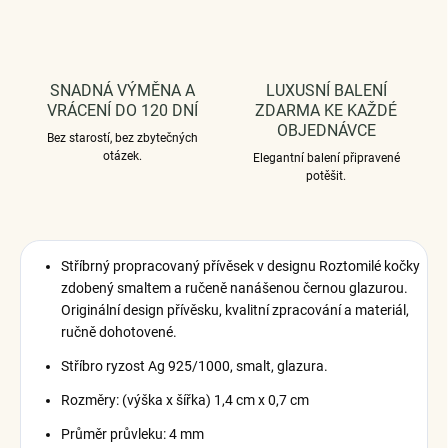
SNADNÁ VÝMĚNA A
LUXUSNÍ BALENÍ
VRÁCENÍ DO 120 DNÍ
ZDARMA KE KAŽDÉ
OBJEDNÁVCE
Bez starostí, bez zbytečných
otázek.
Elegantní balení připravené
potěšit.
Stříbrný propracovaný přívěsek v designu Roztomilé kočky
zdobený smaltem a ručeně nanášenou černou glazurou.
Originální design přívěsku, kvalitní zpracování a materiál,
ručně dohotovené.
Stříbro ryzost Ag 925/1000, smalt, glazura.
Rozměry: (výška x šířka) 1,4 cm x 0,7 cm
Průměr průvleku: 4 mm