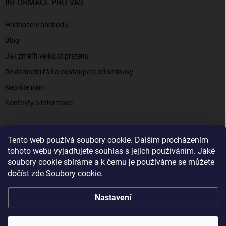
INFORMACE PRO VÁS
Hodnocení obchodu
Blog
Jak změřit velikost prstenu
Reklamační řád a odstoupení od smlouvy
Napište nám
Kontakty a informace
Tento web používá soubory cookie. Dalším procházením
Elenys.cz - šperky, kterým věříte už od roku 2016
tohoto webu vyjadřujete souhlas s jejich používáním. Jaké
soubory cookie sbíráme a k čemu je používáme se můžete
dočíst zde
Soubory cookie
.
Copyright 2026
Elenys.cz
. Všechna práva vyhrazena.
Nastavení
Vytvořil Shoptet