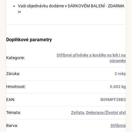
Vaši objednávku dodáme v DÁRKOVÉM BALENÍ - ZDARMA
!*
Doplňkové parametry
Stříbrné přívěsky a korálky na krk i na
Kategorie
:
náramky
Záruka
:
2 roky
Hmotnost
:
0.002 kg
EAN
:
B09MFFZ8B2
Témata
:
Zvířata
,
Dekorace/Životní styl
Barva
:
Stříbrná