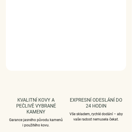
ručně dohotovené.
Stříbro ryzost Ag 925/1000, smalt, glazura.
Rozměry: (výška x šířka) 1,4 cm x 0,7 cm
Průměr průvleku: 4 mm
Vaši objednávku dodáme v DÁRKOVÉM BALENÍ - ZDARMA
!*
DETAILNÍ INFORMACE
ZEPTAT SE
HLÍDAT
KVALITNÍ KOVY A
EXPRESNÍ ODESLÁNÍ DO
PEČLIVĚ VYBRANÉ
24 HODIN
KAMENY
Vše skladem, rychlé dodání – aby
vaše radost nemusela čekat.
Garance jasného původu kamenů
i použitého kovu.