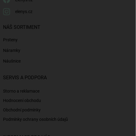
elenys.cz
NÁŠ SORTIMENT
Prsteny
Náramky
Náušnice
SERVIS A PODPORA
Storno a reklamace
Hodnocení obchodu
Obchodní podmínky
Podmínky ochrany osobních údajů