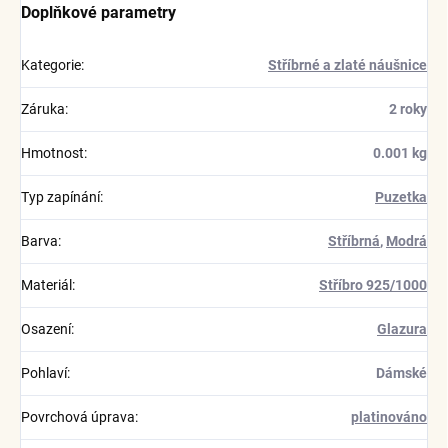
Doplňkové parametry
Kategorie
:
Stříbrné a zlaté náušnice
Záruka
:
2 roky
Hmotnost
:
0.001 kg
Typ zapínání
:
Puzetka
Barva
:
Stříbrná
,
Modrá
Materiál
:
Stříbro 925/1000
Osazení
:
Glazura
Pohlaví
:
Dámské
Povrchová úprava
:
platinováno