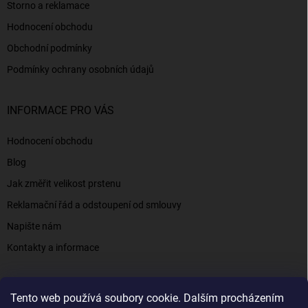
Storno a reklamace
Hodnocení obchodu
Obchodní podmínky
Podmínky ochrany osobních údajů
INFORMACE PRO VÁS
Hodnocení obchodu
Blog
Jak změřit velikost prstenu
Reklamační řád a odstoupení od smlouvy
Napište nám
Kontakty a informace
Tento web používá soubory cookie. Dalším procházením
Elenys.cz - šperky, kterým věříte už od roku 2016