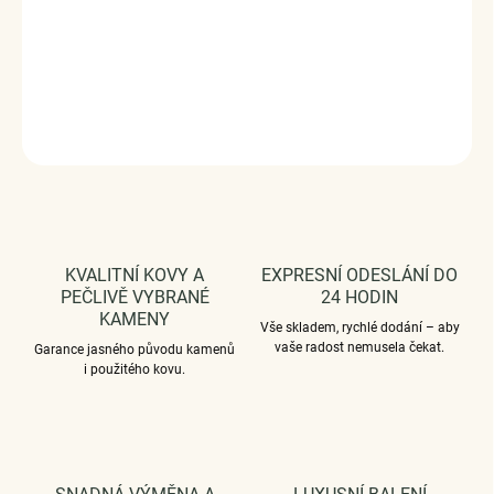
Luxusní a propracované peckové náušnice v designu krásného
vesmíru zdobené glazurou.
DETAILNÍ INFORMACE
ZEPTAT SE
HLÍDAT
KVALITNÍ KOVY A
EXPRESNÍ ODESLÁNÍ DO
PEČLIVĚ VYBRANÉ
24 HODIN
KAMENY
Vše skladem, rychlé dodání – aby
vaše radost nemusela čekat.
Garance jasného původu kamenů
i použitého kovu.