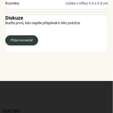
Rozměry
:
(výška x šířka) 0.8 x 0.8 cm
Diskuze
Buďte první, kdo napíše příspěvek k této položce.
Přidat komentář
Z
á
p
a
t
í
KONTAKT