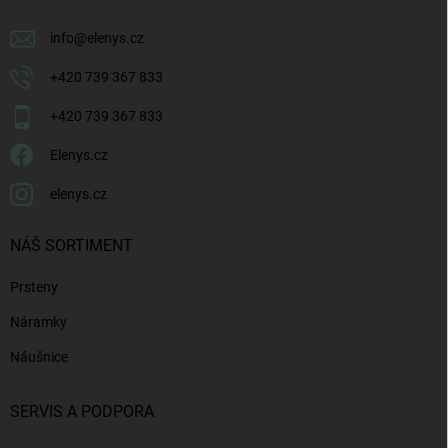
info
@
elenys.cz
+420 739 367 833
+420 739 367 833
Elenys.cz
elenys.cz
NÁŠ SORTIMENT
Prsteny
Náramky
Náušnice
SERVIS A PODPORA