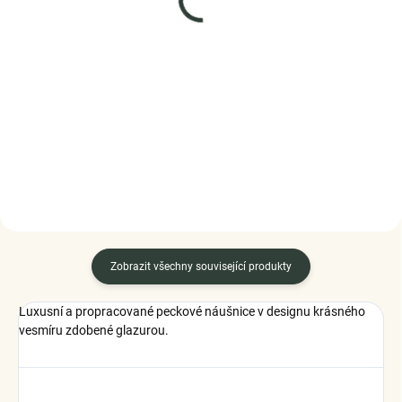
Elenys stříbný náhrdelník
ELENYS Milovaná kočka
Hamsa Symbol ochrany
náhrdelník · sterlingové
stříbro 925
999 Kč
999 Kč
DO KOŠÍKU
DO KOŠÍKU
Zobrazit všechny související produkty
Luxusní a propracované peckové náušnice v designu krásného
vesmíru zdobené glazurou.