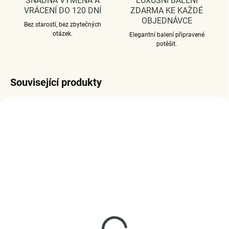
SNADNÁ VÝMĚNA A
LUXUSNÍ BALENÍ
VRÁCENÍ DO 120 DNÍ
ZDARMA KE KAŽDÉ
OBJEDNÁVCE
Bez starostí, bez zbytečných
otázek.
Elegantní balení připravené
potěšit.
Související produkty
SKLADEM
SKLADEM
(5 KS)
(2 KS)