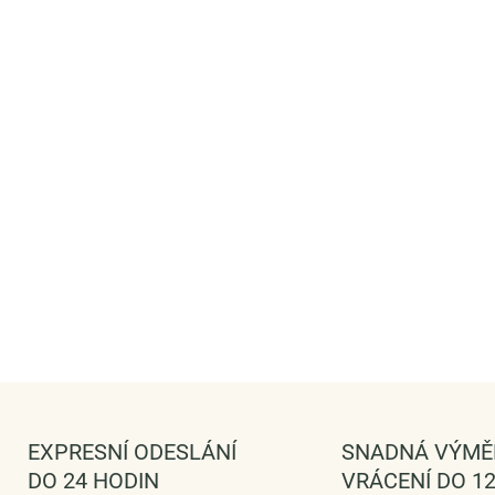
jsou luxus
Fashion.
Originální
zpracování,
Rozměry: (
Materiál: p
DODÁVÁME
DETAILNÍ IN
ZEPTAT 
EXPRESNÍ ODESLÁNÍ
SNADNÁ VÝMĚ
DO 24 HODIN
VRÁCENÍ DO 12