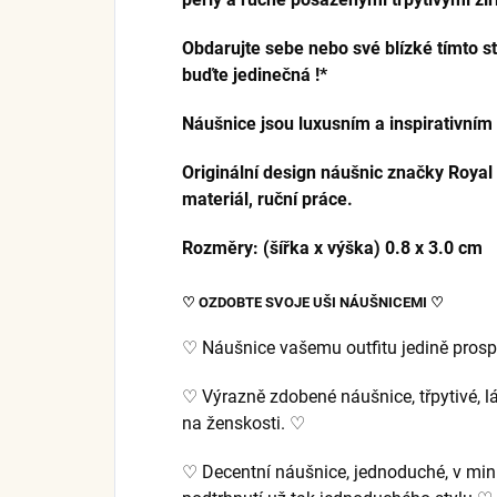
Obdarujte sebe nebo své blízké tímto s
buďte jedinečná !*
Náušnice jsou luxusním a inspirativní
Originální design náušnic značky Royal 
materiál, ruční práce.
Rozměry: (šířka x výška) 0.8 x 3.0 cm
♡ OZDOBTE SVOJE UŠI NÁUŠNICEMI ♡
♡ Náušnice vašemu outfitu jedině prospě
♡ Výrazně zdobené náušnice, třpytivé, lák
na ženskosti. ♡
♡ Decentní náušnice, jednoduché, v min