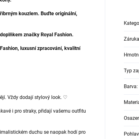
tříbrným kouzlem. Buďte originální,
Katego
m doplňkem značky Royal Fashion.
Záruk
Fashion, luxusní zpracování, kvalitní
Hmotn
Typ za
Barva
:
jí. Vždy dodají stylový look. ♡
Materi
avé i pro straky, přidají vašemu outfitu
Osazen
imalistickém duchu se naopak hodí pro
Pohlav