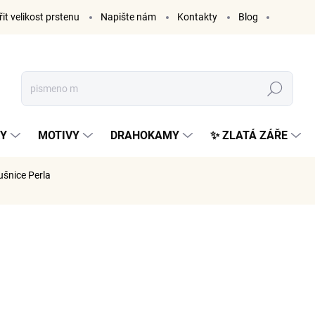
it velikost prstenu
Napište nám
Kontakty
Blog
Hledat
KY
MOTIVY
DRAHOKAMY
✨ ZLATÁ ZÁŘE
ušnice Perla
AČKA:
ELENYS
999 K
826 Kč be
Měrná
SKLADE
cena: