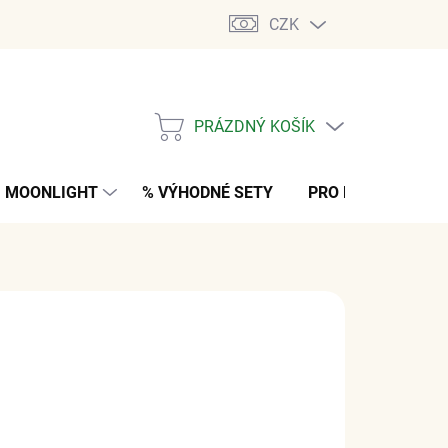
CZK
PRÁZDNÝ KOŠÍK
NÁKUPNÍ
KOŠÍK
MOONLIGHT
% VÝHODNÉ SETY
PRO MUŽE
K
č
z DPH
M
(4 PÁR)