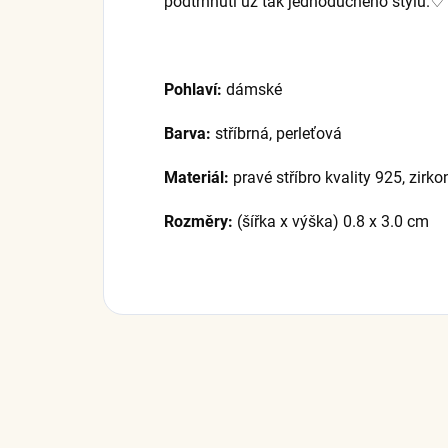
podtrhnutí už tak jednoduchého stylu.♡
Pohlaví:
dámské
Barva:
stříbrná, perleťová
Materiál:
pravé stříbro kvality 925, zirko
Rozměry:
(šířka x výška) 0.8 x 3.0 cm