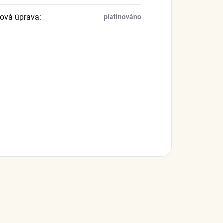
ová úprava
:
platinováno