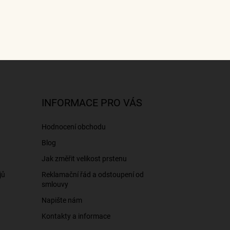
INFORMACE PRO VÁS
Hodnocení obchodu
Blog
Jak změřit velikost prstenu
jů
Reklamační řád a odstoupení od
smlouvy
Napište nám
Kontakty a informace