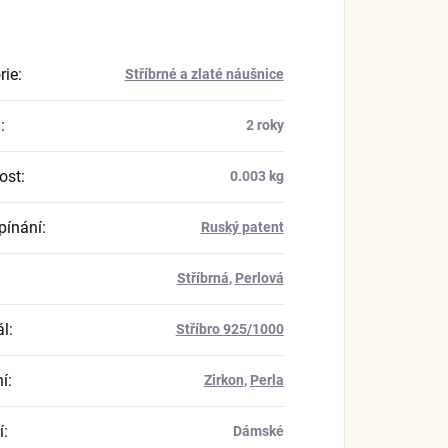
rie
:
Stříbrné a zlaté náušnice
a
:
2 roky
ost
:
0.003 kg
pínání
:
Ruský patent
Stříbrná
,
Perlová
ál
:
Stříbro 925/1000
í
:
Zirkon
,
Perla
í
:
Dámské