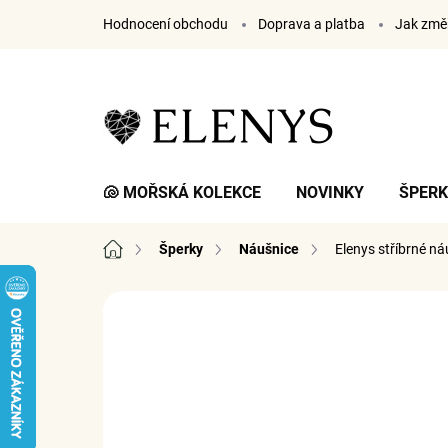
Přejít
Hodnocení obchodu
Doprava a platba
Jak změř
na
obsah
🐚 MOŘSKÁ KOLEKCE
NOVINKY
ŠPER
Domů
Šperky
Náušnice
Elenys stříbrné ná
12 hodnocení
Podrobnosti hodnocení
ZN