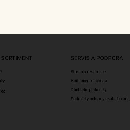
 SORTIMENT
SERVIS A PODPORA
ny
Storno a reklamace
Hodnocení obchodu
mky
Obchodní podmínky
ice
Podmínky ochrany osobních úda