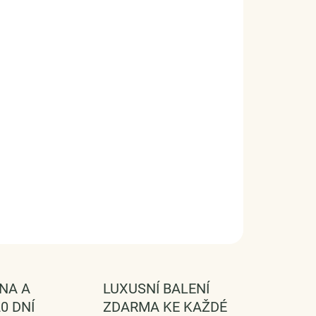
ním a inspirativním doplňkem značky Royal
 design náušnic značky Royal Fashion, luxusní
 kvalitní materiál, ruční práce.
šířka x výška) 0.8 x 3.0 cm
ravé stříbro kvality 925, zirkony, imitace perel
 BALENÉ V DÁRKOVÉ KRABIČCE - ZDARMA !*
FORMACE
SE
HLÍDAT
NA A
LUXUSNÍ BALENÍ
0 DNÍ
ZDARMA KE KAŽDÉ