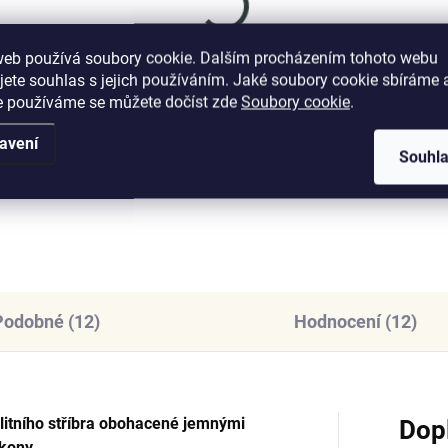
SKLADEM
SKL
(3 KS)
(>
nys stříbrný
ELENYS Anděl strážný
web používá soubory cookie. Dalším procházením tohoto webu
hrdelník Symbol
náhrdelník · sterlingové
jete souhlas s jejich používáním. Jaké soubory cookie sbíráme 
hrany
stříbro 925
e používáme se můžete dočíst zde
Soubory cookie
.
099 Kč
1 499 Kč
avení
Souhl
DO KOŠÍKU
DO KOŠÍKU
Podobné (12)
Hodnocení (12)
litního stříbra obohacené jemnými
Dop
rkony.