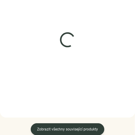
SKLADEM
SKLADEM
(>5 KS)
(5 KS)
Elenys náhrdelník
Elenys stříbrný
Saphira – Alexandrit,
náhrdelník Strom života
18K pozlacení
999 Kč
1 985 Kč
DO KOŠÍKU
DO KOŠÍKU
Zobrazit všechny související produkty