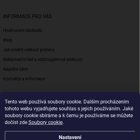
INFORMACE PRO VÁS
Hodnocení obchodu
Blog
Jak změřit velikost prstenu
Reklamační řád a odstoupení od smlouvy
Napište nám
Kontakty a informace
Tento web používá soubory cookie. Dalším procházením
Elenys.cz - šperky, kterým věříte už od roku 2016
tohoto webu vyjadřujete souhlas s jejich používáním. Jaké
soubory cookie sbíráme a k čemu je používáme se můžete
dočíst zde
Soubory cookie
.
Copyright 2026
Elenys.cz
. Všechna práva vyhrazena.
Nastavení
Vytvořil Shoptet