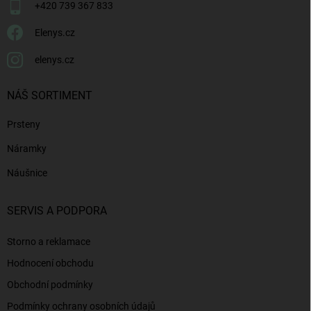
+420 739 367 833
Elenys.cz
elenys.cz
NÁŠ SORTIMENT
Prsteny
Náramky
Náušnice
SERVIS A PODPORA
Storno a reklamace
Hodnocení obchodu
Obchodní podmínky
Podmínky ochrany osobních údajů