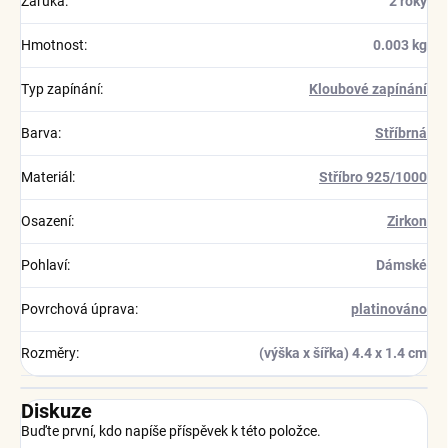
Záruka
:
2 roky
Hmotnost
:
0.003 kg
Typ zapínání
:
Kloubové zapínání
Barva
:
Stříbrná
Materiál
:
Stříbro 925/1000
Osazení
:
Zirkon
Pohlaví
:
Dámské
Povrchová úprava
:
platinováno
Rozměry
:
(výška x šířka) 4.4 x 1.4 cm
Diskuze
Buďte první, kdo napíše příspěvek k této položce.