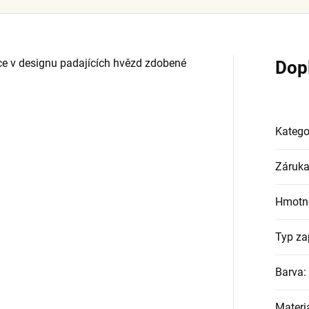
ce v designu padajících hvězd zdobené
Dop
Katego
Záruk
Hmotn
Typ za
Barva
:
Materi