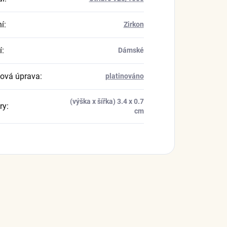
í
:
Zirkon
í
:
Dámské
ová úprava
:
platinováno
(výška x šířka) 3.4 x 0.7
ry
:
cm