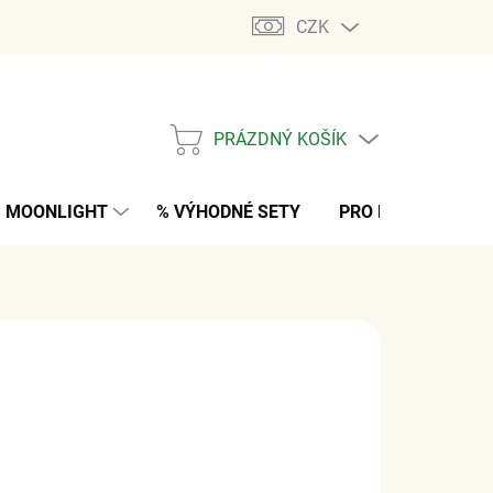
CZK
PRÁZDNÝ KOŠÍK
NÁKUPNÍ
KOŠÍK
MOONLIGHT
% VÝHODNÉ SETY
PRO MUŽE
K
č
z DPH
NO