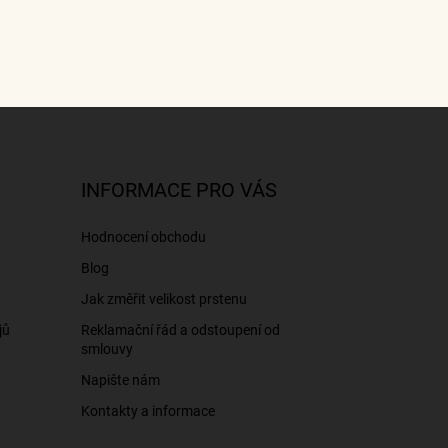
INFORMACE PRO VÁS
Hodnocení obchodu
Blog
Jak změřit velikost prstenu
jů
Reklamační řád a odstoupení od
smlouvy
Napište nám
Kontakty a informace