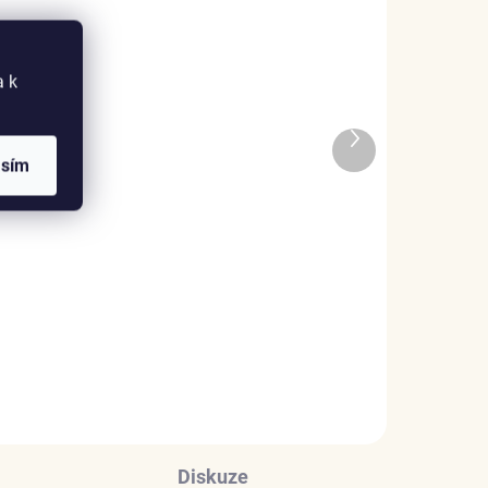
a k
ADEM
SKLADEM
Další
1 KS)
(>5 KS)
produkt
asím
Elenys náhrdelník Lyra –
ka
Alexandrit, 18K pozlacení
1 785 Kč
DO KOŠÍKU
Diskuze