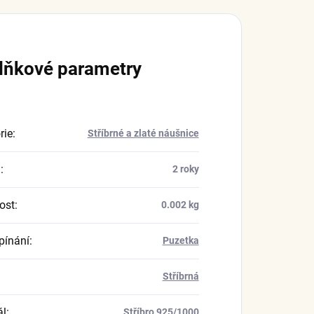
lňkové parametry
rie
:
Stříbrné a zlaté náušnice
a
:
2 roky
ost
:
0.002 kg
pínání
:
Puzetka
Stříbrná
ál
:
Stříbro 925/1000