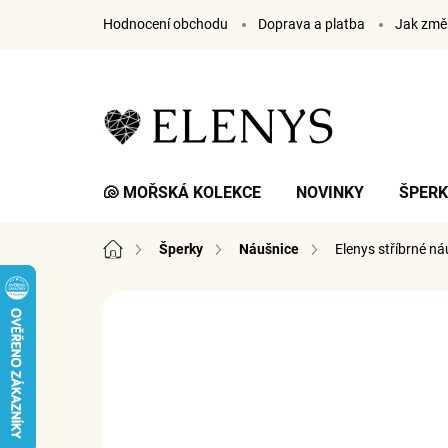
Přejít
Hodnocení obchodu
Doprava a platba
Jak změř
na
obsah
🐚 MOŘSKÁ KOLEKCE
NOVINKY
ŠPER
Domů
Šperky
Náušnice
Elenys stříbrné ná
21 hodnocení
Podrobnosti hodnocení
ZN