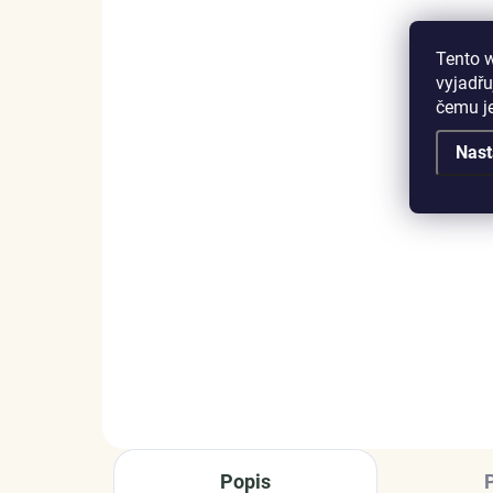
Tento 
vyjadřu
čemu j
SKLADEM
(2 KS)
Nast
ELENYS Milovaná kočka
Ele
náh
náhrdelník · sterlingové
el
stříbro 925
99
999 Kč
DO KOŠÍKU
Popis