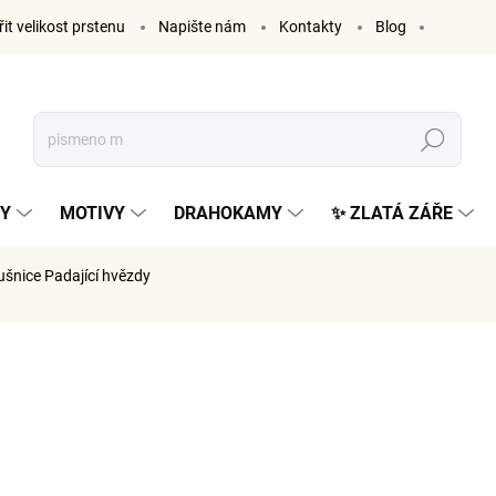
it velikost prstenu
Napište nám
Kontakty
Blog
Hledat
KY
MOTIVY
DRAHOKAMY
✨ ZLATÁ ZÁŘE
ušnice Padající hvězdy
AČKA:
ELENYS
999 K
826 Kč be
Měrná
VYPRODÁ
cena: