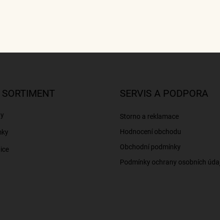
 SORTIMENT
SERVIS A PODPORA
ny
Storno a reklamace
Hodnocení obchodu
mky
Obchodní podmínky
ice
Podmínky ochrany osobních úda