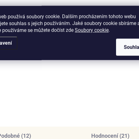
web používá soubory cookie. Dalším procházením tohoto webu
jete souhlas s jejich používáním. Jaké soubory cookie sbíráme 
e používáme se můžete dočíst zde
Soubory cookie
.
SKLADEM
SKL
(3 KS)
(
avení
Souhl
nys stříbrný
Elenys stříbrný
rdelník Třpytivá
náhrdelník Hravá koč
egance
1 075 Kč
9 Kč
DO KOŠÍKU
DO KOŠÍKU
Podobné (12)
Hodnocení (21)