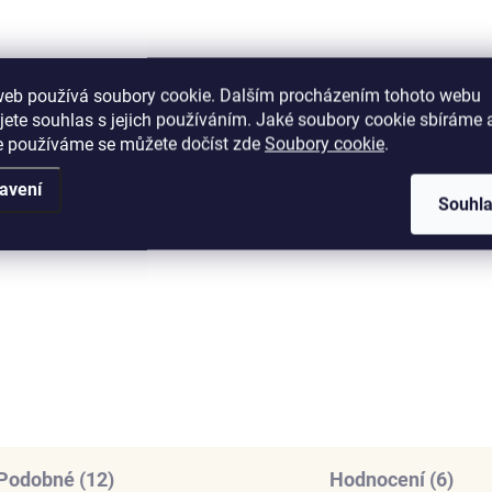
web používá soubory cookie. Dalším procházením tohoto webu
jete souhlas s jejich používáním. Jaké soubory cookie sbíráme 
SKLADEM
SKL
e používáme se můžete dočíst zde
Soubory cookie
.
(>5 KS)
(
nys stříbrný
Elenys stříbrný
avení
odiovaný náhrdelník
náhrdelník Strom živo
Souhl
ké třpytivé srdce
999 Kč
099 Kč
DO KOŠÍKU
DO KOŠÍKU
Podobné (12)
Hodnocení (6)