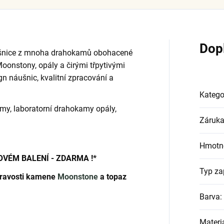
Dop
šnice z mnoha drahokamů obohacené
nstony, opály a čirými třpytivými
n náušnic, kvalitní zpracování a
Katego
my, laboratorní drahokamy opály,
Záruk
Hmotn
OVÉM BALENÍ - ZDARMA !*
Typ za
 pravosti kamene
Moonstone
a topaz
Barva
:
Materi