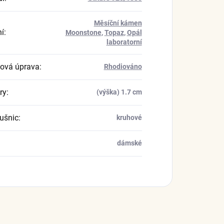
Měsíční kámen
í
:
Moonstone
,
Topaz
,
Opál
laboratorní
ová úprava
:
Rhodiováno
ry
:
(výška) 1.7 cm
ušnic
:
kruhové
dámské