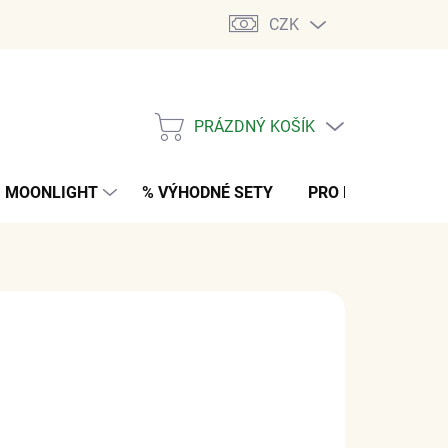
CZK
PRÁZDNÝ KOŠÍK
NÁKUPNÍ
KOŠÍK
MOONLIGHT
% VÝHODNÉ SETY
PRO MUŽE
K
 Kč
bez DPH
M
(>5 PÁR)