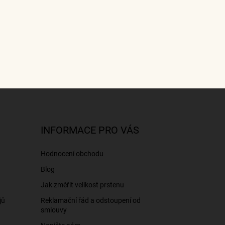
INFORMACE PRO VÁS
Hodnocení obchodu
Blog
Jak změřit velikost prstenu
jů
Reklamační řád a odstoupení od
smlouvy