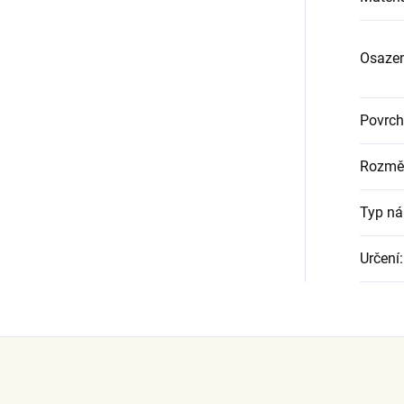
Osazen
Povrch
Rozmě
Typ ná
Určení
: