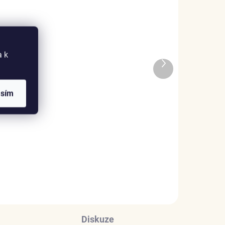
a k
ADEM
SKLADEM
Další
5 KS)
(>5 KS)
produkt
Elenys náhrdelník
ta
Saphira – Alexandrit, 18K
asím
pozlacení
1 985 Kč
DO KOŠÍKU
Diskuze