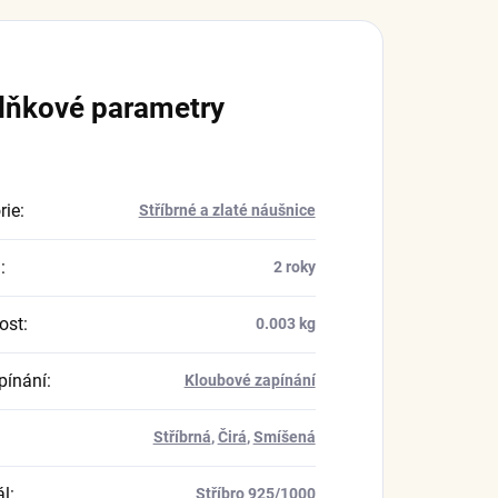
lňkové parametry
rie
:
Stříbrné a zlaté náušnice
a
:
2 roky
ost
:
0.003 kg
pínání
:
Kloubové zapínání
Stříbrná
,
Čirá
,
Smíšená
ál
:
Stříbro 925/1000