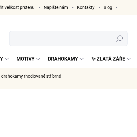
it velikost prstenu
Napište nám
Kontakty
Blog
Hledat
KY
MOTIVY
DRAHOKAMY
✨ ZLATÁ ZÁŘE
 drahokamy rhodiované stříbrné
ČKA:
ELENYS
3 399
2 809 Kč 
Měrná
SKLADE
cena: