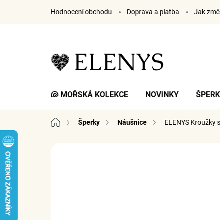
Přejít
Hodnocení obchodu
Doprava a platba
Jak změř
na
obsah
🐚 MOŘSKÁ KOLEKCE
NOVINKY
ŠPER
Domů
Šperky
Náušnice
ELENYS Kroužky s
6 hodnocení
Podrobnosti hodnocení
ZNA