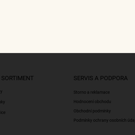
 SORTIMENT
SERVIS A PODPORA
ny
Storno a reklamace
Hodnocení obchodu
mky
Obchodní podmínky
ice
Podmínky ochrany osobních úda