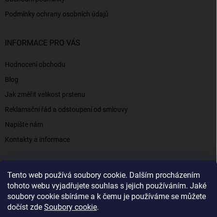
Podmínky ochrany osobních údajů
INFORMACE PRO VÁS
Hodnocení obchodu
Blog
Jak změřit velikost prstenu
Reklamační řád a odstoupení od smlouvy
Napište nám
Kontakty a informace
Tento web používá soubory cookie. Dalším procházením
Elenys.cz - šperky, kterým věříte už od roku 2016
tohoto webu vyjadřujete souhlas s jejich používáním. Jaké
soubory cookie sbíráme a k čemu je používáme se můžete
dočíst zde
Soubory cookie
.