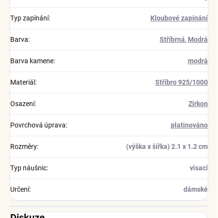
Typ zapínání
:
Kloubové zapínání
Barva
:
Stříbrná
,
Modrá
Barva kamene
:
modrá
Materiál
:
Stříbro 925/1000
Osazení
:
Zirkon
Povrchová úprava
:
platinováno
Rozměry
:
(výška x šířka) 2.1 x 1.2 cm
Typ náušnic
:
visací
Určení
:
dámské
Diskuze