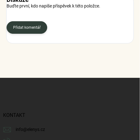
Buďte první, kdo napíše příspěvek k této položce.
Přidat komentář
Z
á
p
a
t
í
KONTAKT
info
@
elenys.cz