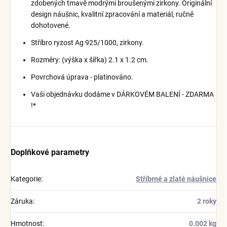
zdobených tmavě modrými broušenými zirkony. Originální
design náušnic, kvalitní zpracování a materiál, ručně
dohotovené.
Stříbro ryzost Ag 925/1000, zirkony.
Rozměry: (výška x šířka) 2.1 x 1.2 cm.
Povrchová úprava - platinováno.
Vaši objednávku dodáme v DÁRKOVÉM BALENÍ - ZDARMA
!*
Doplňkové parametry
Kategorie
:
Stříbrné a zlaté náušnice
Záruka
:
2 roky
Hmotnost
:
0.002 kg