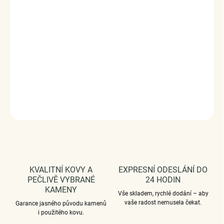
dohotovené.
Stříbro ryzost Ag 925/1000, zirkony.
Rozměry: (výška x šířka) 2.1 x 1.2 cm.
Povrchová úprava - platinováno.
Vaši objednávku dodáme v DÁRKOVÉM BALENÍ - ZDARMA
!*
DETAILNÍ INFORMACE
ZEPTAT SE
HLÍDAT
KVALITNÍ KOVY A
EXPRESNÍ ODESLÁNÍ DO
PEČLIVĚ VYBRANÉ
24 HODIN
KAMENY
Vše skladem, rychlé dodání – aby
vaše radost nemusela čekat.
Garance jasného původu kamenů
i použitého kovu.