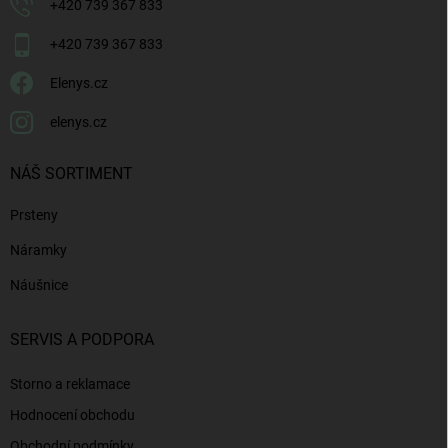
+420 739 367 833
+420 739 367 833
Elenys.cz
elenys.cz
NÁŠ SORTIMENT
Prsteny
Náramky
Náušnice
SERVIS A PODPORA
Storno a reklamace
Hodnocení obchodu
Obchodní podmínky