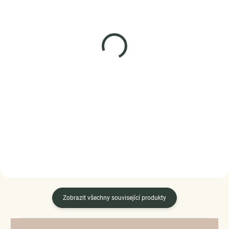
SKLADEM
SKLADEM
(>5 KS)
(1 KS)
Elenys náhrdelník Reina
Elenys náhrdelník Klíč k
– Alexandrit, 18K
mému srdci
pozlacení
905 Kč
1 885 Kč
DO KOŠÍKU
DO KOŠÍKU
Zobrazit všechny související produkty