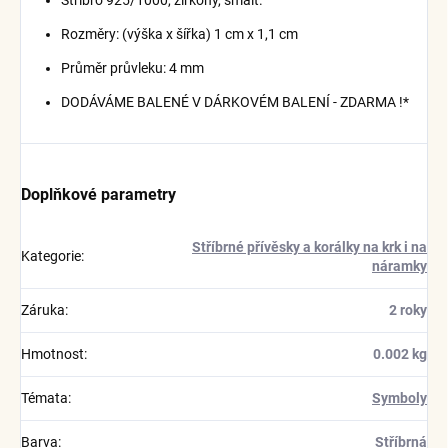
Stříbro 925/1000, zirkony, smalt.
Rozměry: (výška x šířka) 1 cm x 1,1 cm
Průměr průvleku: 4 mm
DODÁVÁME BALENÉ V DÁRKOVÉM BALENÍ - ZDARMA !*
Doplňkové parametry
Stříbrné přívěsky a korálky na krk i na
Kategorie
:
náramky
Záruka
:
2 roky
Hmotnost
:
0.002 kg
Témata
:
Symboly
Barva
:
Stříbrná