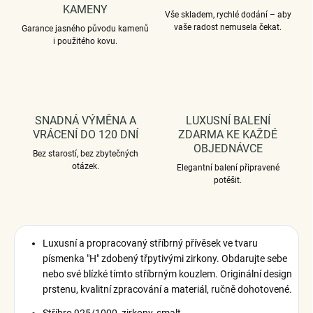
KAMENY
Vše skladem, rychlé dodání – aby
vaše radost nemusela čekat.
Garance jasného původu kamenů
i použitého kovu.
SNADNÁ VÝMĚNA A
LUXUSNÍ BALENÍ
VRÁCENÍ DO 120 DNÍ
ZDARMA KE KAŽDÉ
OBJEDNÁVCE
Bez starostí, bez zbytečných
otázek.
Elegantní balení připravené
potěšit.
Luxusní a propracovaný stříbrný přívěsek ve tvaru
písmenka "H" zdobený třpytivými zirkony. Obdarujte sebe
nebo své blízké tímto stříbrným kouzlem. Originální design
prstenu, kvalitní zpracování a materiál, ručně dohotovené.