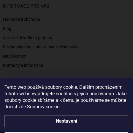
INFORMACE PRO VÁS
Hodnocení obchodu
Blog
Jak změřit velikost prstenu
Reklamační řád a odstoupení od smlouvy
Napište nám
Kontakty a informace
Tento web používá soubory cookie. Dalším procházením
Elenys.cz - šperky, kterým věříte už od roku 2016
tohoto webu vyjadřujete souhlas s jejich používáním. Jaké
soubory cookie sbíráme a k čemu je používáme se můžete
dočíst zde
Soubory cookie
.
Copyright 2026
Elenys.cz
. Všechna práva vyhrazena.
Nastavení
Vytvořil Shoptet