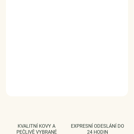
Luxusní a propracovaný stříbrný přívěsek ve tvaru
písmenka "H" zdobený třpytivými zirkony. Originální
design přívěsku, kvalitní zpracování a materiál, ručně
dohotovené.
Obdarujte sebe nebo své blízké tímto stříbrným kouzlem.
Stříbro 925/1000, zirkony, smalt.
Rozměry: (výška x šířka) 1 cm x 1,1 cm
Průměr průvleku: 4 mm
DODÁVÁME BALENÉ V DÁRKOVÉM BALENÍ - ZDARMA !*
DETAILNÍ INFORMACE
ZEPTAT SE
HLÍDAT
KVALITNÍ KOVY A
EXPRESNÍ ODESLÁNÍ DO
PEČLIVĚ VYBRANÉ
24 HODIN