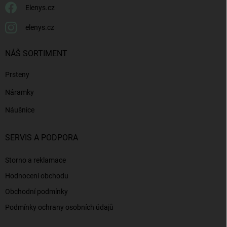
Elenys.cz
elenys.cz
NÁŠ SORTIMENT
Prsteny
Náramky
Náušnice
SERVIS A PODPORA
Storno a reklamace
Hodnocení obchodu
Obchodní podmínky
Podmínky ochrany osobních údajů