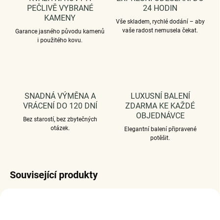
PEČLIVĚ VYBRANÉ
24 HODIN
KAMENY
Vše skladem, rychlé dodání – aby
vaše radost nemusela čekat.
Garance jasného původu kamenů
i použitého kovu.
SNADNÁ VÝMĚNA A
LUXUSNÍ BALENÍ
VRÁCENÍ DO 120 DNÍ
ZDARMA KE KAŽDÉ
OBJEDNÁVCE
Bez starostí, bez zbytečných
otázek.
Elegantní balení připravené
potěšit.
Související produkty