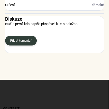
Určení
:
dámské
Diskuze
Buďte první, kdo napíše příspěvek k této položce.
Přidat komentář
Z
á
p
a
t
KONTAKT