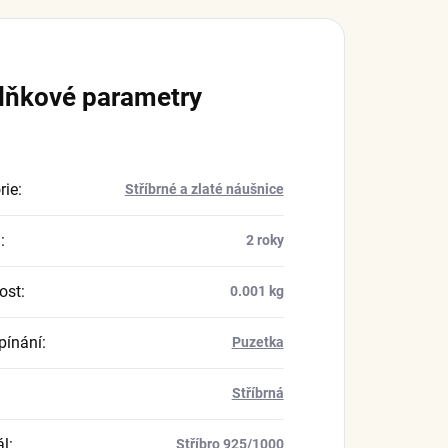
lňkové parametry
rie
:
Stříbrné a zlaté náušnice
a
:
2 roky
ost
:
0.001 kg
pínání
:
Puzetka
Stříbrná
ál
:
Stříbro 925/1000