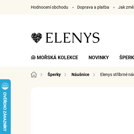
Přejít
Hodnocení obchodu
Doprava a platba
Jak změř
na
obsah
🐚 MOŘSKÁ KOLEKCE
NOVINKY
ŠPER
Domů
Šperky
Náušnice
Elenys stříbrné ná
2 hodnocení
Podrobnosti hodnocení
ZNA