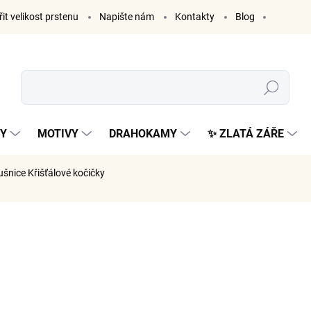
it velikost prstenu
Napište nám
Kontakty
Blog
Hledat
KY
MOTIVY
DRAHOKAMY
✨ ZLATÁ ZÁŘE
ušnice Křišťálové kočičky
ČKA:
ELENYS
899 K
743 Kč be
Měrná
VYPRODÁ
cena: