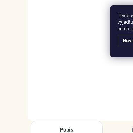
Tento 
vyjadřu
čemu j
SKLADEM
(>5 KS)
Nast
Elenys stříbrný
Ele
rhodiovaný náhrdelník
ná
Velké třpytivé srdce
99
1 099 Kč
DO KOŠÍKU
Popis