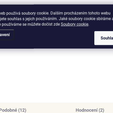
web používá soubory cookie. Dalším procházením tohoto webu
jete souhlas s jejich používáním. Jaké soubory cookie sbíráme 
e používáme se můžete dočíst zde
Soubory cookie
.
SKLADEM
SKL
(3 KS)
(
avení
Souhl
nys stříbrný
Elenys náhrdelník Ilay
hrdelník Packa Tlapka
Alexandrit, 18K pozlac
9 Kč
1 745 Kč
DO KOŠÍKU
DO KOŠÍKU
Podobné (12)
Hodnocení (2)