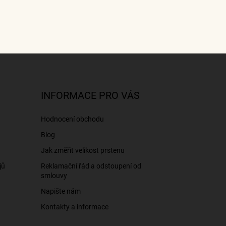
INFORMACE PRO VÁS
Hodnocení obchodu
Blog
Jak změřit velikost prstenu
jů
Reklamační řád a odstoupení od
smlouvy
Napište nám
Kontakty a informace