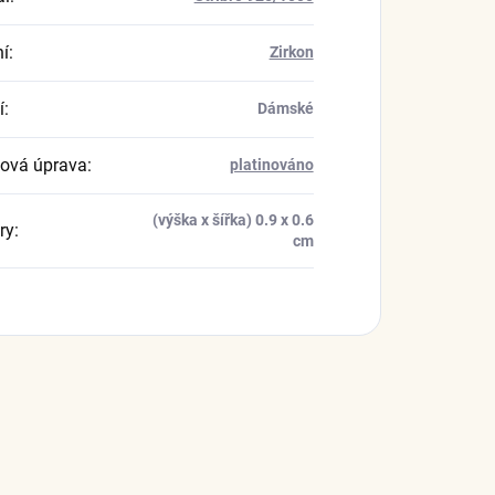
í
:
Zirkon
í
:
Dámské
ová úprava
:
platinováno
(výška x šířka) 0.9 x 0.6
ry
:
cm