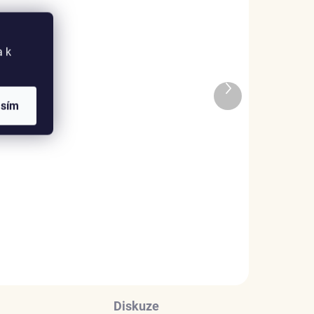
a k
ADEM
SKLADEM
Další
1 KS)
(>5 KS)
produkt
asím
a –
Elenys náhrdelník Reina –
ení
Alexandrit, 18K pozlacení
1 885 Kč
DO KOŠÍKU
Diskuze