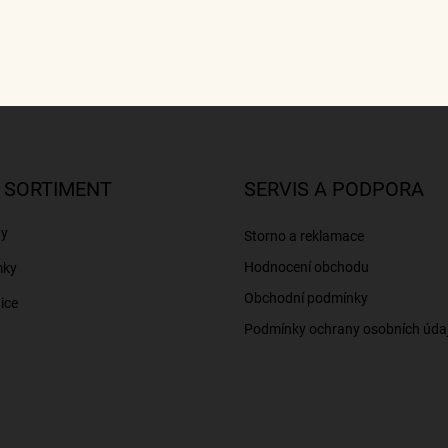
 SORTIMENT
SERVIS A PODPORA
ny
Storno a reklamace
Hodnocení obchodu
mky
Obchodní podmínky
ice
Podmínky ochrany osobních úda