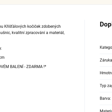
Dop
nu Křišťálových kočiček zdobených
áušnic, kvalitní zpracování a materiál,
Katego
y.
6 cm
Záruk
OVÉM BALENÍ - ZDARMA !*
Hmotn
Typ za
Barva
:
Materi