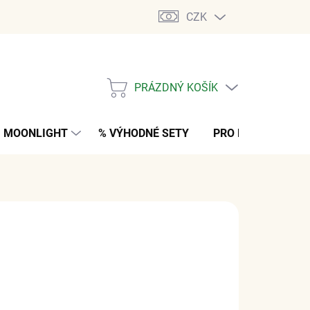
CZK
PRÁZDNÝ KOŠÍK
NÁKUPNÍ
KOŠÍK
MOONLIGHT
% VÝHODNÉ SETY
PRO MUŽE
K
č
z DPH
NO