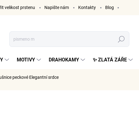
it velikost prstenu
Napište nám
Kontakty
Blog
Hledat
KY
MOTIVY
DRAHOKAMY
✨ ZLATÁ ZÁŘE
áušnice peckové Elegantní srdce
ČKA:
ELENYS
995 K
822 Kč be
Měrná
SKLADE
cena: