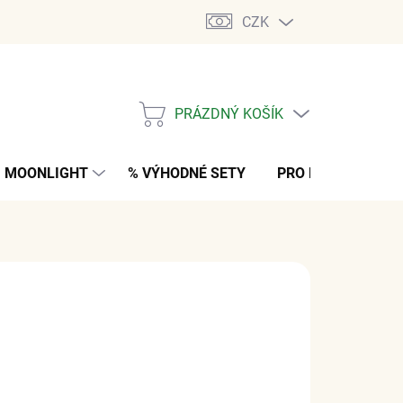
CZK
PRÁZDNÝ KOŠÍK
NÁKUPNÍ
KOŠÍK
MOONLIGHT
% VÝHODNÉ SETY
PRO MUŽE
K
č
z DPH
M
(1 KS)