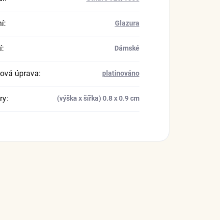
í
:
Glazura
í
:
Dámské
ová úprava
:
platinováno
ry
:
(výška x šířka) 0.8 x 0.9 cm