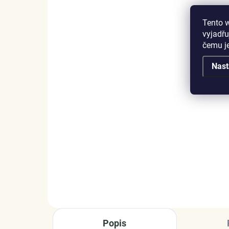
Tento 
vyjadřu
čemu j
SKLADEM
Nast
(1 KS)
Elenys stříbrný
Ele
náhrdelník Hravá kočka
nas
Op
1 075 Kč
1 
DO KOŠÍKU
Popis