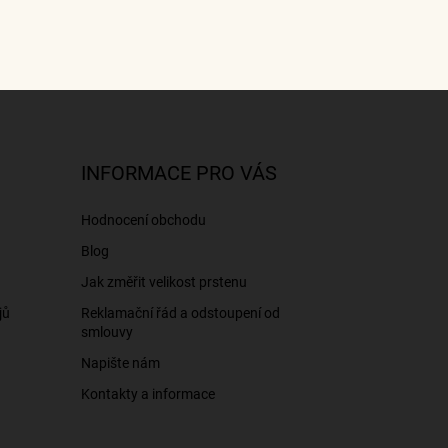
INFORMACE PRO VÁS
Hodnocení obchodu
Blog
Jak změřit velikost prstenu
jů
Reklamační řád a odstoupení od
smlouvy
Napište nám
Kontakty a informace