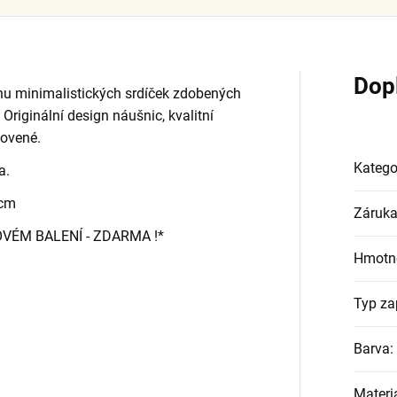
Dop
nu minimalistických srdíček zdobených
riginální design náušnic, kvalitní
tovené.
Katego
a.
9 cm
Záruk
OVÉM BALENÍ - ZDARMA !*
Hmotn
Typ za
Barva
:
Materi