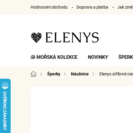
Přejít
Hodnocení obchodu
Doprava a platba
Jak změř
na
obsah
🐚 MOŘSKÁ KOLEKCE
NOVINKY
ŠPER
Domů
Šperky
Náušnice
Elenys stříbrné n
1 hodnocení
Podrobnosti hodnocení
ZNA