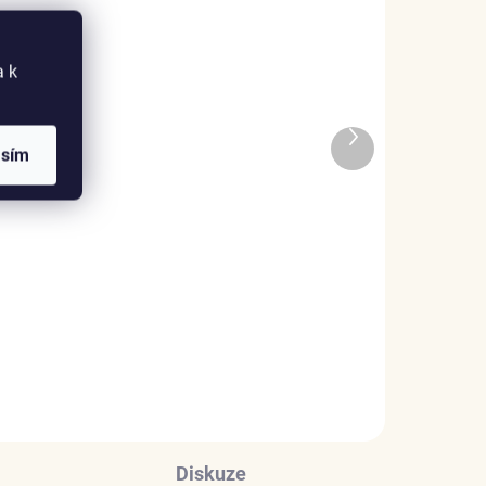
a k
ADEM
SKLADEM
Další
1 KS)
(>5 KS)
asím
produkt
k
Elenys náhrdelník Cyrene
– Alexandrit, 18K
pozlacení
1 999 Kč
DO KOŠÍKU
Diskuze