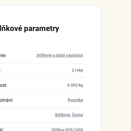
lňkové parametry
rie
:
Stříbrné a zlaté náušnice
a
:
2 roky
ost
:
0.002 kg
pínání
:
Puzetka
Stříbrná
,
Černá
ál
:
Stříbro 925/1000