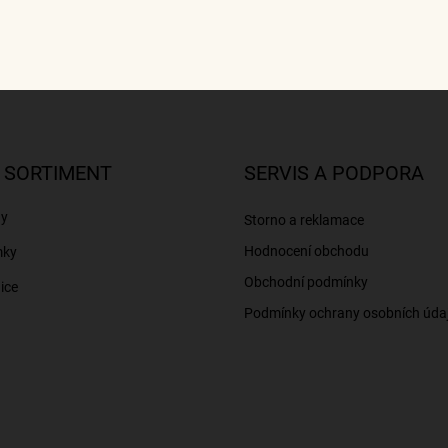
 SORTIMENT
SERVIS A PODPORA
ny
Storno a reklamace
Hodnocení obchodu
mky
Obchodní podmínky
ice
Podmínky ochrany osobních úda