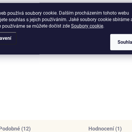
web používá soubory cookie. Dalším procházením tohoto webu
jete souhlas s jejich používáním. Jaké soubory cookie sbíráme 
e používáme se můžete dočíst zde
Soubory cookie
.
SKLADEM
SKL
avení
(3 KS)
(
Souhl
nys stříbrný
Elenys náhrdelník Klíč 
tavitelný náhrdelník
mému srdci
álové srdce
905 Kč
369 Kč
DO KOŠÍKU
DO KOŠÍKU
Podobné (12)
Hodnocení (1)