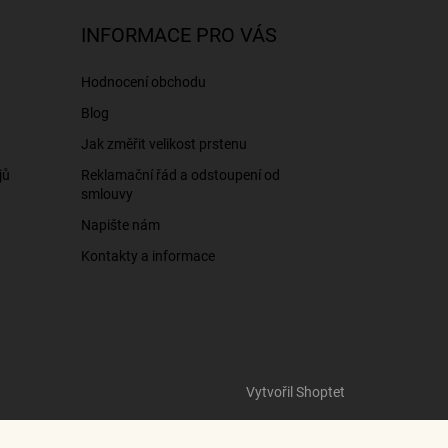
INFORMACE PRO VÁS
Hodnocení obchodu
Blog
Jak změřit velikost prstenu
jů
Reklamační řád a odstoupení od
smlouvy
Napište nám
Kontakty a informace
Vytvořil Shoptet