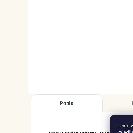
SKLADEM
(2 KS)
Elenys stříbrný
Ele
náhrdelník Nekonečno
náh
Family forever
1 
999 Kč
DO KOŠÍKU
Popis
Tento 
vyjadřu