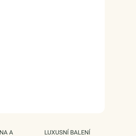
ntní třpytivé rhodiované náušnice s mechovým
tem a zirkony. Ručně dokončované detaily
vají každému kousku jedinečný charakter, což
ní ideálním doplňkem pro slavnostní okamžiky i
odenní eleganci.
ro ryzost Ag 925/1000, mechový achát, zirkon
hová úprava - rhodiováno
ost náušnic (výška x šířka): 9,5 mm x 8,5 mm
 objednávku dodáme v DÁRKOVÉM BALENÍ -
MA !*
FORMACE
SE
HLÍDAT
NA A
LUXUSNÍ BALENÍ