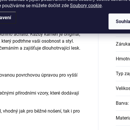
ušnice Mechový Achát E013800 –
Dop
e používáme se můžete dočíst zde
Soubory cookie
.
m
avení
ch rhodiovaných náušnicích Royal
Souhl
řesto výrazný design v sobě spojuje
Katego
rodního achátu. Každý kámen je originál,
 který podtrhne vaši osobnost a styl.
Záruk
ernáním a zajišťuje dlouhotrvající lesk.
Hmotn
Typ za
iovanou povrchovou úpravou pro vyšší
Velikos
čnými přírodními vzory, které dodávají
Barva
:
, vhodný jak pro běžné nošení, tak i pro
Materi