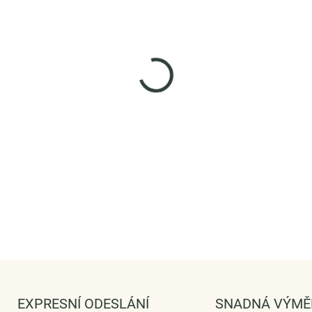
Elega
achá
dodá
je či
každ
Stříb
Povrc
Velik
Vaši
ZDAR
DETAILNÍ IN
ZEPTAT 
EXPRESNÍ ODESLÁNÍ
SNADNÁ VÝMĚ