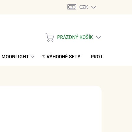
CZK
PRÁZDNÝ KOŠÍK
NÁKUPNÍ
KOŠÍK
MOONLIGHT
% VÝHODNÉ SETY
PRO MUŽE
K
 Kč
bez DPH
NO