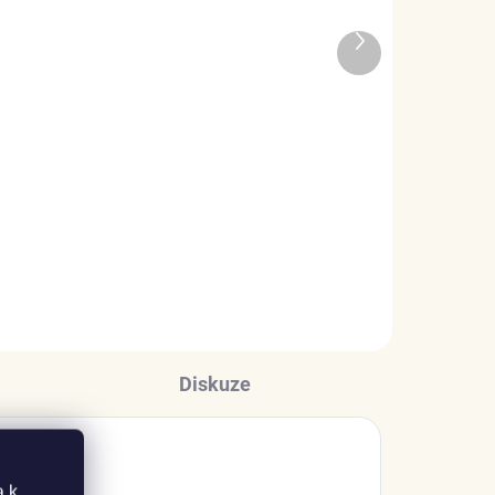
ADEM
SKLADEM
Další
1 KS)
(5 KS)
produkt
Elenys stříbný náhrdelník
Hamsa Symbol ochrany
999 Kč
DO KOŠÍKU
Diskuze
a k