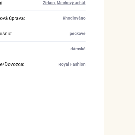
í
:
Zirkon
,
Mechový achát
ová úprava
:
Rhodiováno
ušnic
:
peckové
dámské
ce/Dovozce
:
Royal Fashion