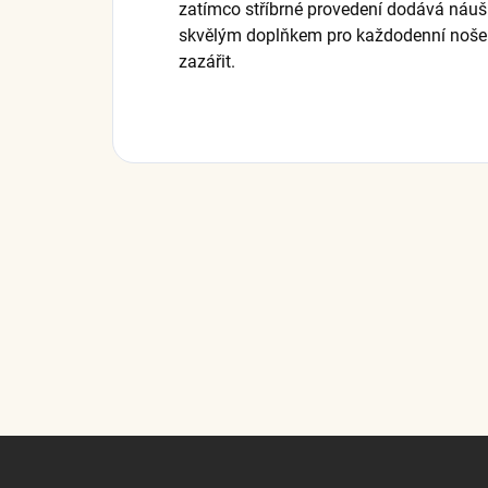
zatímco stříbrné provedení dodává náuš
skvělým doplňkem pro každodenní nošení
zazářit.
Z
á