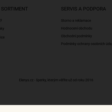
 SORTIMENT
SERVIS A PODPORA
ny
Storno a reklamace
Hodnocení obchodu
mky
Obchodní podmínky
ice
Podmínky ochrany osobních úda
Elenys.cz - šperky, kterým věříte už od roku 2016