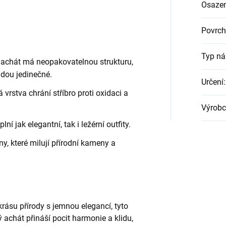
Osazen
Povrch
Typ ná
chát má neopakovatelnou strukturu,
dou jedinečné.
Určení
:
vrstva chrání stříbro proti oxidaci a
Výrob
í jak elegantní, tak i ležérní outfity.
y, které milují přírodní kameny a
krásu přírody s jemnou elegancí, tyto
achát přináší pocit harmonie a klidu,