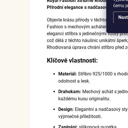
Royal Fashion Stříbrné Rhodiované Ná
čemu j
Přírodní elegance s nadčasovým leske
Nast
Objevte krásu přírody v těchto stříbrný
Fashion s mechovým achátem. Jemný a p
eleganci stříbra s jedinečnými vzory pří
což dělá z těchto náušnic unikátní šperk,
Rhodiovaná úprava chrání stříbro před zč
Klíčové vlastnosti:
Materiál:
Stříbro 925/1000 s rhod
odolnost a lesk.
Drahokam:
Mechový achát s jedine
každému kusu originalitu.
Design:
Elegantní a nadčasový styl
výjimečné příležitosti.
Zapínání:
silikonová puzetka