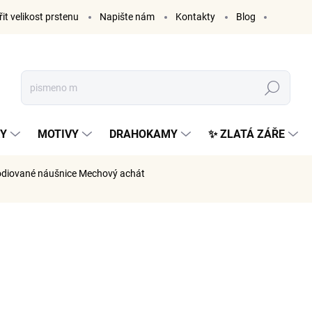
it velikost prstenu
Napište nám
Kontakty
Blog
Hledat
KY
MOTIVY
DRAHOKAMY
✨ ZLATÁ ZÁŘE
hodiované náušnice Mechový achát
ČKA:
ELENYS
1 799
1 487 Kč 
Měrná
VYPRODÁ
cena: