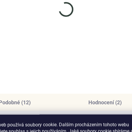
SKLADEM
SKL
(1 KS)
(
nys stříbrný
Elenys stříbrný
rdelník Andílek
náhrdelník Pro andílka
099 Kč
995 Kč
DO KOŠÍKU
DO KOŠÍKU
Podobné (12)
Hodnocení (2)
web používá soubory cookie. Dalším procházením tohoto webu
jete souhlas s jejich používáním. Jaké soubory cookie sbíráme 