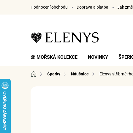
Přejít
Hodnocení obchodu
Doprava a platba
Jak změř
na
obsah
🐚 MOŘSKÁ KOLEKCE
NOVINKY
ŠPER
Domů
Šperky
Náušnice
Elenys stříbrné r
2 hodnocení
Podrobnosti hodnocení
ZNA