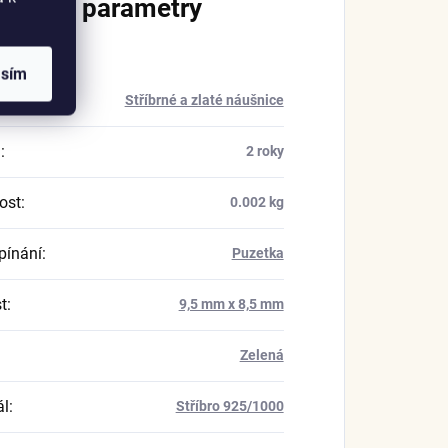
lňkové parametry
asím
rie
:
Stříbrné a zlaté náušnice
a
:
2 roky
ost
:
0.002 kg
pínání
:
Puzetka
t
:
9,5 mm x 8,5 mm
Zelená
ál
:
Stříbro 925/1000