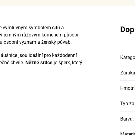
le výmluvným symbolem citu a
Dop
lněný jemným růžovým kamenem působí
ku osobní význam a ženský půvab.
 náušnice jsou ideální pro každodenní
Katego
ečné chvíle.
Něžné srdce
je šperk, který
Záruk
Hmotn
Typ za
Barva
:
Materi