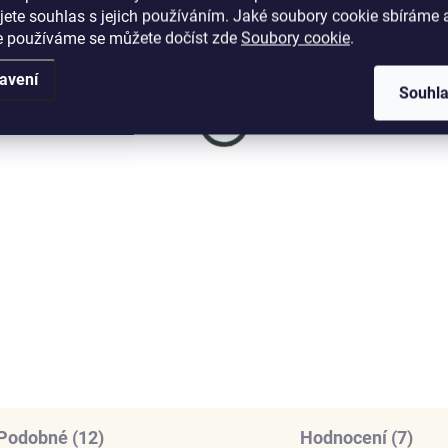
jete souhlas s jejich používáním. Jaké soubory cookie sbíráme 
e používáme se můžete dočíst zde
Soubory cookie
.
avení
Souhl
SKLADEM
SKL
(5 KS)
(
ENYS Nekonečná láska
Elenys náhrdelník Klíč 
mému srdci
rdelník · sterlingové
íbro 925
905 Kč
169 Kč
DO KOŠÍKU
DO KOŠÍKU
Podobné (12)
Hodnocení (7)