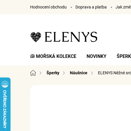
Přejít
Hodnocení obchodu
Doprava a platba
Jak změř
na
obsah
🐚 MOŘSKÁ KOLEKCE
NOVINKY
ŠPER
Domů
Šperky
Náušnice
ELENYS Něžné sr
7 hodnocení
Podrobnosti hodnocení
ZNA