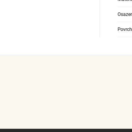
Osazen
Povrch