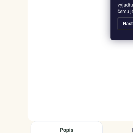
vyjadřu
čemu j
Nast
SKLADEM
(>5 KS)
Elenys stříbrný
EL
rhodiovaný náhrdelník
náh
Milované třpytivé srdce
stř
975 Kč
1 
DO KOŠÍKU
Popis