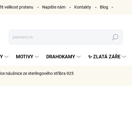
it velikost prstenu
Napište nám
Kontakty
Blog
Hledat
KY
MOTIVY
DRAHOKAMY
✨ ZLATÁ ZÁŘE
dce
náušnice ze sterlingového stříbra 925
ČKA:
ELENYS
999 K
826 Kč be
Měrná
VYPRODÁ
cena: