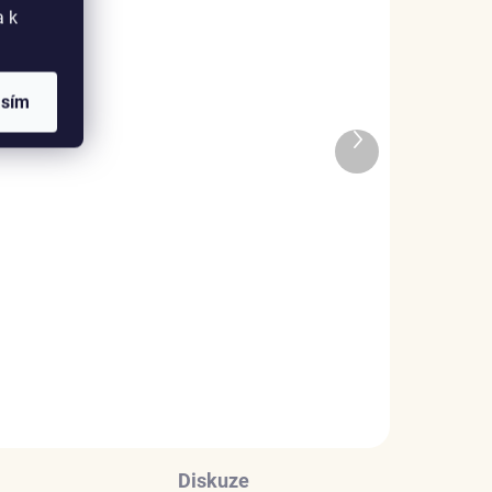
a k
asím
ADEM
SKLADEM
Další
1 KS)
(1 KS)
produkt
k
ELENYS Třpytivé srdce
náhrdelník · sterlingové
stříbro 925
1 099 Kč
DO KOŠÍKU
Diskuze