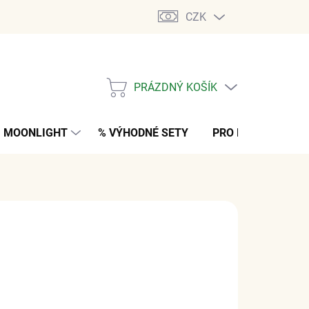
CZK
PRÁZDNÝ KOŠÍK
NÁKUPNÍ
KOŠÍK
MOONLIGHT
% VÝHODNÉ SETY
PRO MUŽE
K
č
z DPH
NO