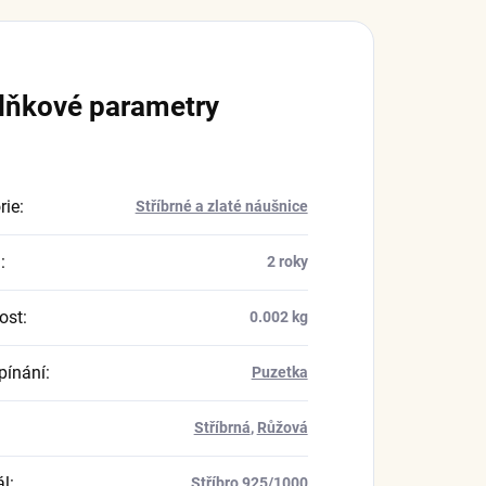
lňkové parametry
rie
:
Stříbrné a zlaté náušnice
a
:
2 roky
ost
:
0.002 kg
pínání
:
Puzetka
Stříbrná
,
Růžová
ál
:
Stříbro 925/1000