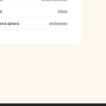
í
:
Zirkon
ová úprava
:
platinováno