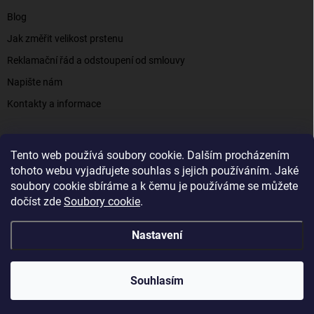
Blog
Jak změřit velikost prstenu
Reklamační řád a odstoupení od smlouvy
Napište nám
Kontakty a informace
Tento web používá soubory cookie. Dalším procházením
Elenys.cz - šperky, kterým věříte už od roku 2016
tohoto webu vyjadřujete souhlas s jejich používáním. Jaké
soubory cookie sbíráme a k čemu je používáme se můžete
dočíst zde
Soubory cookie
.
Copyright 2026
Elenys.cz
. Všechna práva vyhrazena.
Nastavení
Vytvořil Shoptet
Souhlasím