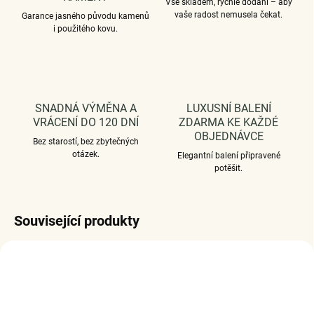
Vše skladem, rychlé dodání – aby
vaše radost nemusela čekat.
Garance jasného původu kamenů
i použitého kovu.
SNADNÁ VÝMĚNA A
LUXUSNÍ BALENÍ
VRÁCENÍ DO 120 DNÍ
ZDARMA KE KAŽDÉ
OBJEDNÁVCE
Bez starostí, bez zbytečných
otázek.
Elegantní balení připravené
potěšit.
Související produkty