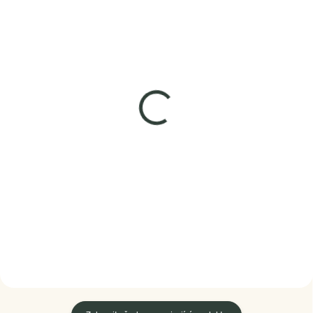
SKLADEM
SKLADEM
(2 KS)
(1 KS)
Elenys stříbrný
Elenys stříbrný
náhrdelník Milovaná
náhrdelník Hravá kočka
kočka
1 075 Kč
1 259 Kč
DO KOŠÍKU
DO KOŠÍKU