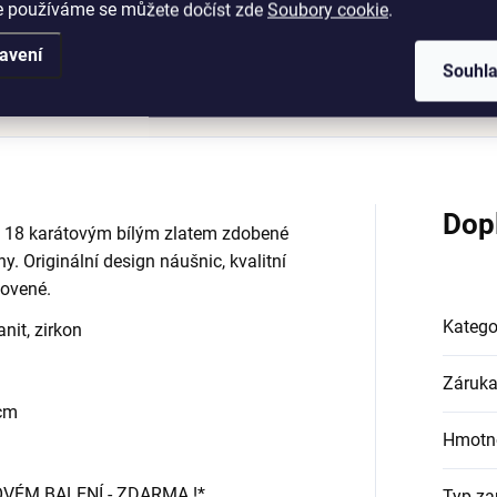
e používáme se můžete dočíst zde
Soubory cookie
.
avení
Souhl
Podobné (12)
Hodnocení (2)
Dop
né 18 karátovým bílým zlatem zdobené
 Originální design náušnic, kvalitní
tovené.
Katego
nit, zirkon
Záruk
 cm
Hmotn
OVÉM BALENÍ - ZDARMA !*
Typ za