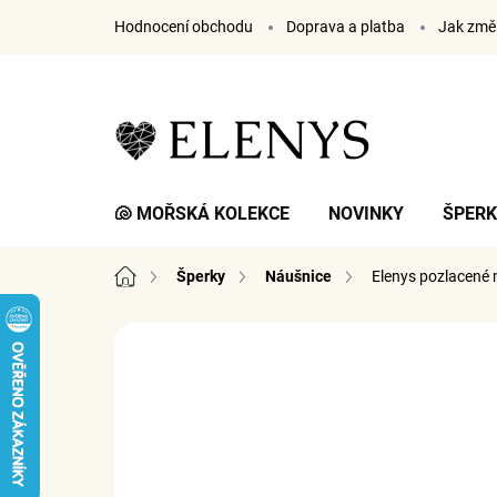
Přejít
Hodnocení obchodu
Doprava a platba
Jak změř
na
obsah
🐚 MOŘSKÁ KOLEKCE
NOVINKY
ŠPER
Domů
Šperky
Náušnice
Elenys pozlacené 
2 hodnocení
Podrobnosti hodnocení
ZNA