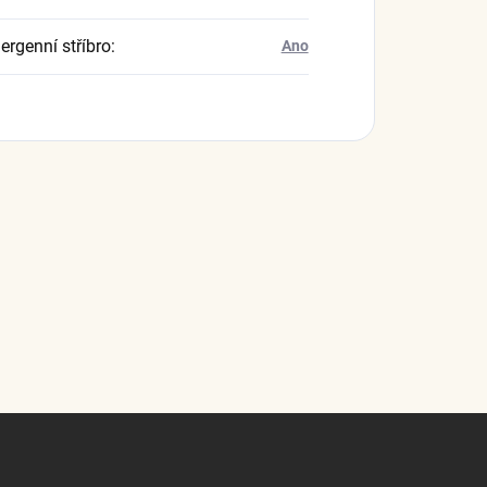
ergenní stříbro
:
Ano