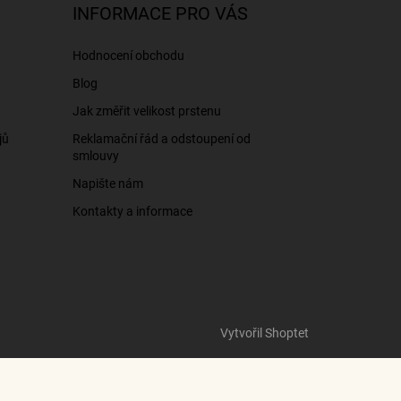
INFORMACE PRO VÁS
Hodnocení obchodu
Blog
Jak změřit velikost prstenu
jů
Reklamační řád a odstoupení od
smlouvy
Napište nám
Kontakty a informace
Vytvořil Shoptet