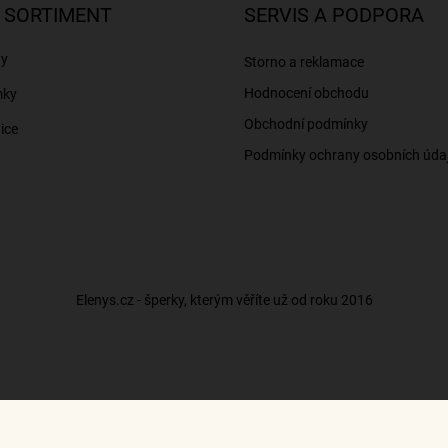
 SORTIMENT
SERVIS A PODPORA
ny
Storno a reklamace
Hodnocení obchodu
mky
Obchodní podmínky
ice
Podmínky ochrany osobních úda
Elenys.cz - šperky, kterým věříte už od roku 2016