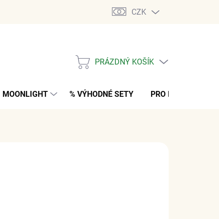
CZK
PRÁZDNÝ KOŠÍK
NÁKUPNÍ
KOŠÍK
MOONLIGHT
% VÝHODNÉ SETY
PRO MUŽE
K
 Kč
bez DPH
NO