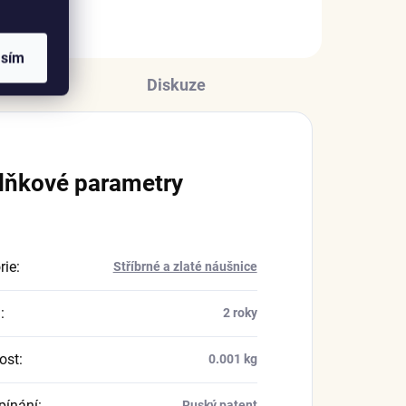
asím
Diskuze
lňkové parametry
rie
:
Stříbrné a zlaté náušnice
a
:
2 roky
ost
:
0.001 kg
pínání
:
Ruský patent