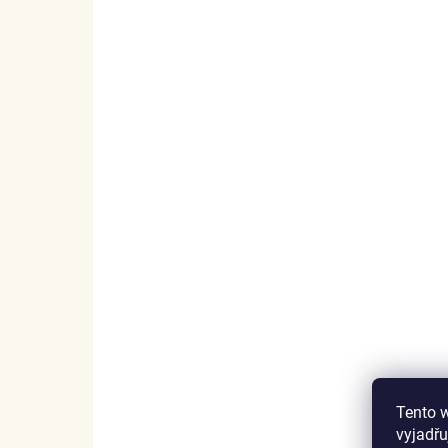
SKLADEM
(2 KS)
Elenys stříbrný
Ele
náhrdelník Nekonečno
Ale
Family forever
1 
999 Kč
DO KOŠÍKU
Tento 
vyjadřu