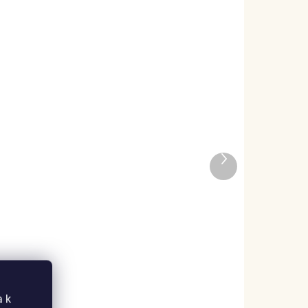
ADEM
SKLADEM
Další
3 KS)
(2 KS)
produkt
Elenys stříbrný
náhrdelník Milovaná
kočka
1 259 Kč
DO KOŠÍKU
a k