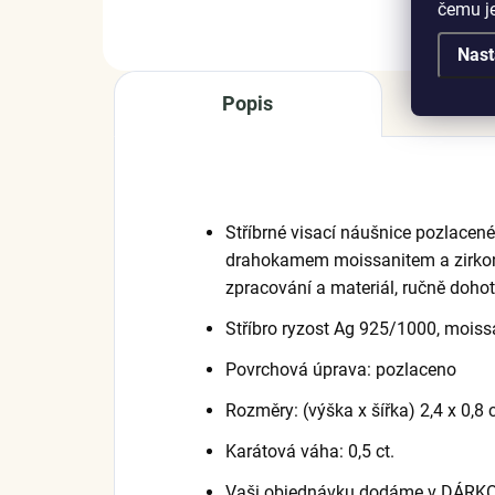
čemu j
Nast
Popis
Stříbrné visací náušnice pozlace
drahokamem moissanitem a zirkony.
zpracování a materiál, ručně doho
Stříbro ryzost Ag 925/1000, moissa
Povrchová úprava: pozlaceno
Rozměry: (výška x šířka) 2,4 x 0,8
Karátová váha: 0,5 ct.
Vaši objednávku dodáme v DÁRK