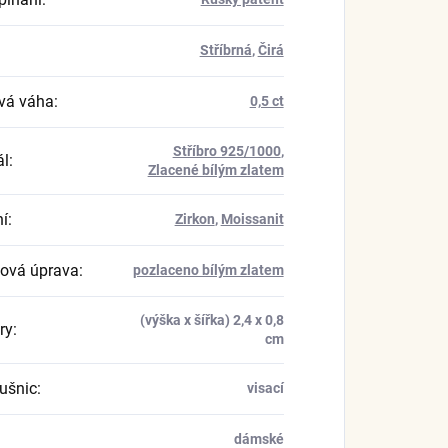
Stříbrná
,
Čirá
vá váha
:
0,5 ct
Stříbro 925/1000
,
ál
:
Zlacené bílým zlatem
í
:
Zirkon
,
Moissanit
ová úprava
:
pozlaceno bílým zlatem
(výška x šířka) 2,4 x 0,8
ry
:
cm
ušnic
:
visací
dámské