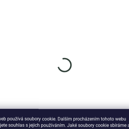
SKLADEM
SKL
(>5 KS)
(
nys náhrdelník Lyra –
ELENYS Ďáblice
xandrit, 18K pozlacení
náhrdelník · sterlingové
stříbro 925
785 Kč
1 339 Kč
DO KOŠÍKU
DO KOŠÍKU
web používá soubory cookie. Dalším procházením tohoto webu
jete souhlas s jejich používáním. Jaké soubory cookie sbíráme 