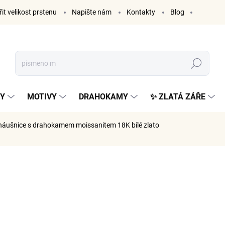
it velikost prstenu
Napište nám
Kontakty
Blog
Hledat
KY
MOTIVY
DRAHOKAMY
✨ ZLATÁ ZÁŘE
náušnice s drahokamem moissanitem 18K bílé zlato
ČKA:
ELENYS
2 345
1 938 Kč 
Měrná
VYPRODÁ
cena: