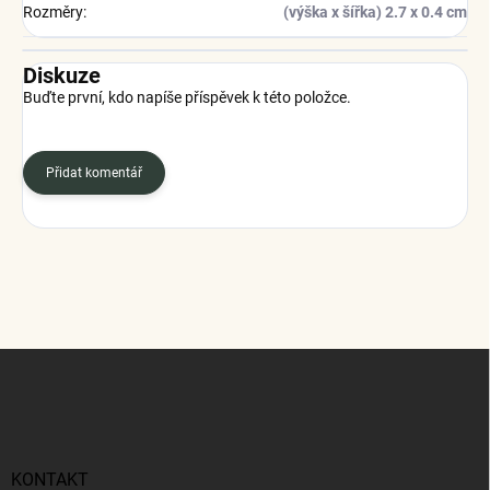
Rozměry
:
(výška x šířka) 2.7 x 0.4 cm
Diskuze
Buďte první, kdo napíše příspěvek k této položce.
Přidat komentář
Z
á
p
a
t
í
KONTAKT