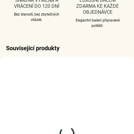
SNADNÁ VÝMĚNA A
LUXUSNÍ BALENÍ
VRÁCENÍ DO 120 DNÍ
ZDARMA KE KAŽDÉ
OBJEDNÁVCE
Bez starostí, bez zbytečných
otázek.
Elegantní balení připravené
potěšit.
Související produkty
SKLADEM
SKLADEM
(>5 KS)
(4 KS)